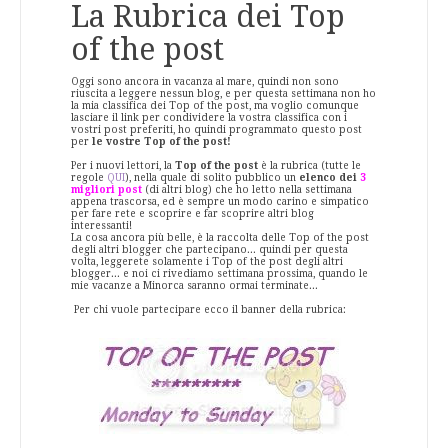
La Rubrica dei Top
of the post
Oggi sono ancora in vacanza al mare, quindi non sono
riuscita a leggere nessun blog, e per questa settimana non ho
la mia classifica dei Top of the post, ma voglio comunque
lasciare il link per condividere la vostra classifica con i
vostri post preferiti, ho quindi programmato questo post
per
le vostre Top of the post!
Per i nuovi lettori, la
Top of the post
è la rubrica (tutte le
regole
QUI
), nella quale di solito pubblico un
elenco dei
3
migliori post
(di altri blog) che ho letto nella settimana
appena trascorsa, ed è sempre un modo carino e simpatico
per fare rete e scoprire e far scoprire altri blog
interessanti!
La cosa ancora più belle, è la raccolta delle Top of the post
degli altri blogger che partecipano... quindi per questa
volta, leggerete solamente i Top of the post degli altri
blogger... e noi ci rivediamo settimana prossima, quando le
mie vacanze a Minorca saranno ormai terminate...
Per chi vuole partecipare ecco il banner della rubrica: