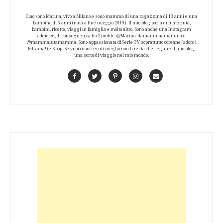
Ciao sono Marina, vivo a Milano e sono mamma di una ragazzina di 13 anni e una
bambina di 6 anni (nata a fine maggio 2019). Il mio blog parla di maternità,
bambini, ricette, viaggi in famiglia e molto altro. Sono anche una Instagram
addicted, di conseguenza ho 2 profili: @Marina_damammaamamma e
@mammaiutamamma. Sono appassionata di Serie TV soprattutto coreane (adoro i
Kdrama!) e Kpop! Se vuoi conoscermi meglio non ti resta che seguire il mio blog,
una sorta di viaggio nel mio mondo.
Facebook
Twitter
Pinterest
Instagram
Contact