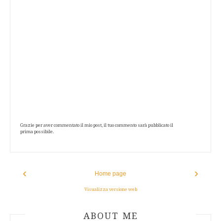
Grazie per aver commentato il mio post, il tuo commento sarà pubblicato il
prima possibile.
‹
›
Home page
Visualizza versione web
ABOUT AUTHOR
ABOUT ME