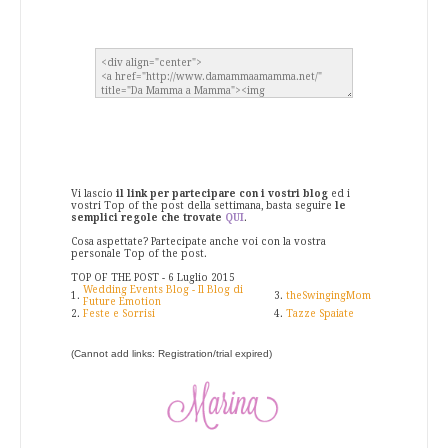
Vi lascio
il link per partecipare con i vostri blog
ed i
vostri Top of the post della settimana, basta seguire
le
semplici regole che trovate
QUI
.
Cosa aspettate? Partecipate anche voi con la vostra
personale Top of the post.
TOP OF THE POST - 6 Luglio 2015
Wedding Events Blog - Il Blog di
1.
3.
theSwingingMom
Future Emotion
2.
Feste e Sorrisi
4.
Tazze Spaiate
(Cannot add links: Registration/trial expired)