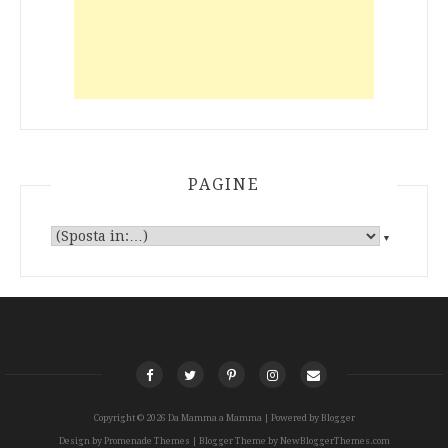
PAGINE
▼
Copyright ©
2026
Da Mamma a Mamma
| Powered by
Blogger
Design by
Promenade Themes
| Blogger Theme by
NewBloggerThemes.com