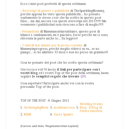
Ecco i miei post preferiti di questa settimana:
-
Stereotipi di genere e pubblicità
di TheSparklingMommy,
perché appena ho visto questa pubblicità... ho pensato
esattamente le stesse cose che ha scritto in questo post
Elise... ma dai, ancora con questi stereotipi nel 2015?!?!? Ma
veramente i pubblicitari non riescono a fare di meglio?!?!
-
Pensandomi
di Mammanontiarrabbiare, questo post di
bilanci e cambiamenti, mi è piaciuto, forse perché mi ci sono
ritrovata in parte anche io... Da leggere!
-
5 rimedi last minute per la prova costume
di
Mummyinprogress, perché meglio riderci su va.. se no
piango... io ho allattato 33 mesi e non ho perso un grammo!!!
Cosa ne pensate dei post che ho scelto questa settimana?
Ora tocca a voi! Vi lascio
il link per partecipare con i
vostri blog
ed i vostri Top of the post della settimana, basta
seguire
le semplici regole che trovate
QUI
.
Cosa aspettate? Partecipate anche voi con la vostra
personale Top of the post.
TOP OF THE POST - 8 Giugno 2015
Wedding Events
1.
theSwingingMom
3.
momfrancesca
5.
Blog - Il Blog di
Future Emotion
2.
MAM
4.
Tazze Spaiate
(Cannot add links: Registration/trial expired)