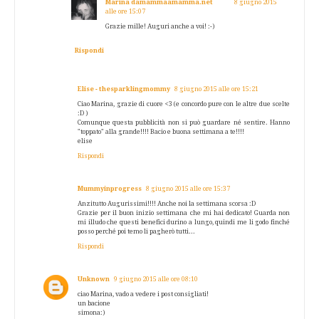
Marina damammaamamma.net
8 giugno 2015
alle ore 15:07
Grazie mille! Auguri anche a voi! :-)
Rispondi
Elise - thesparklingmommy
8 giugno 2015 alle ore 15:21
Ciao Marina, grazie di cuore <3 (e concordo pure con le altre due scelte
:D )
Comunque questa pubblicità non si può guardare né sentire. Hanno
"toppato" alla grande!!!! Bacio e buona settimana a te!!!!
elise
Rispondi
Mummyinprogress
8 giugno 2015 alle ore 15:37
Anzitutto Augurissimi!!!! Anche noi la settimana scorsa :D
Grazie per il buon inizio settimana che mi hai dedicato! Guarda non
mi illudo che questi benefici durino a lungo, quindi me li godo finché
posso perché poi temo li pagherò tutti...
Rispondi
Unknown
9 giugno 2015 alle ore 08:10
ciao Marina, vado a vedere i post consigliati!
un bacione
simona:)