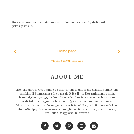
Grazie per aver commentato il mio post, il tuo commento sarà pubblicato il
prima possibile.
‹
›
Home page
Visualizza versione web
ABOUT AUTHOR
ABOUT ME
Ciao sono Marina, vivo a Milano e sono mamma di una ragazzina di 13 anni e una
bambina di 6 anni (nata a fine maggio 2019). Il mio blog parla di maternità,
bambini, ricette, viaggi in famiglia e molto altro. Sono anche una Instagram
addicted, di conseguenza ho 2 profili: @Marina_damammaamamma e
@mammaiutamamma. Sono appassionata di Serie TV soprattutto coreane (adoro i
Kdrama!) e Kpop! Se vuoi conoscermi meglio non ti resta che seguire il mio blog,
una sorta di viaggio nel mio mondo.
Facebook
Twitter
Pinterest
Instagram
Contact