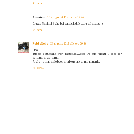
Rispondi
Anonimo
10 giugno 2015 alle ore 09:47
Grazie Marina! E che bei consigli di lettura ci hai dato :)
Rispondi
RobbyRoby
13 giugno 2015 alle ore 09:39
Ciao
questa settimana non partecipo....però ho già pronti i post per
settimana prossima.
Anche se in ritardo buon anniversario di matrimonio.
Rispondi