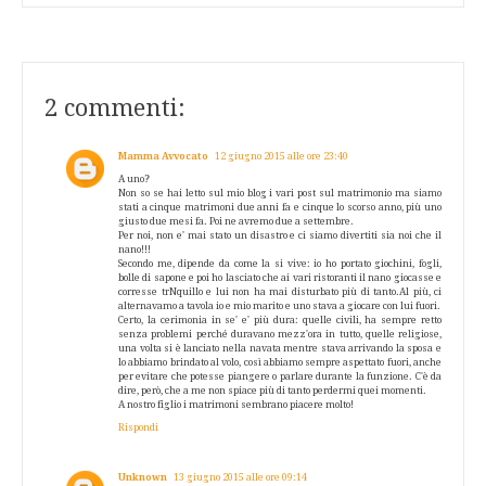
2 commenti:
Mamma Avvocato
12 giugno 2015 alle ore 23:40
A uno?
Non so se hai letto sul mio blog i vari post sul matrimonio ma siamo
stati a cinque matrimoni due anni fa e cinque lo scorso anno, più uno
giusto due mesi fa. Poi ne avremo due a settembre.
Per noi, non e' mai stato un disastro e ci siamo divertiti sia noi che il
nano!!!
Secondo me, dipende da come la si vive: io ho portato giochini, fogli,
bolle di sapone e poi ho lasciato che ai vari ristoranti il nano giocasse e
corresse trNquillo e lui non ha mai disturbato più di tanto.Al più, ci
alternavamo a tavola io e mio marito e uno stava a giocare con lui fuori.
Certo, la cerimonia in se' e' più dura: quelle civili, ha sempre retto
senza problemi perché duravano mezz'ora in tutto, quelle religiose,
una volta si è lanciato nella navata mentre stava arrivando la sposa e
lo abbiamo brindato al volo, così abbiamo sempre aspettato fuori, anche
per evitare che potesse piangere o parlare durante la funzione. C'è da
dire, però, che a me non spiace più di tanto perdermi quei momenti.
A nostro figlio i matrimoni sembrano piacere molto!
Rispondi
Unknown
13 giugno 2015 alle ore 09:14