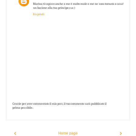
Marina ti capisco anche a me è molto male e me ne sono tornata a casa!
un bacione alla tua principessa:)
Rispondi
Grazie per aver commentato il mio post, il tuo commento sarà pubblicato il
prima possibile.
‹
›
Home page