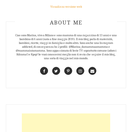
Visualizza versione web
ABOUT AUTHOR
ABOUT ME
Ciao sono Marina, vivo a Milano e sono mamma di una ragazzina di 13 anni e una
bambina di 6 anni (nata a fine maggio 2019). Il mio blog parla di maternità,
bambini, ricette, viaggi in famiglia e molto altro. Sono anche una Instagram
addicted, di conseguenza ho 2 profili: @Marina_damammaamamma e
@mammaiutamamma. Sono appassionata di Serie TV soprattutto coreane (adoro i
Kdrama!) e Kpop! Se vuoi conoscermi meglio non ti resta che seguire il mio blog,
una sorta di viaggio nel mio mondo.
Facebook
Twitter
Pinterest
Instagram
Contact