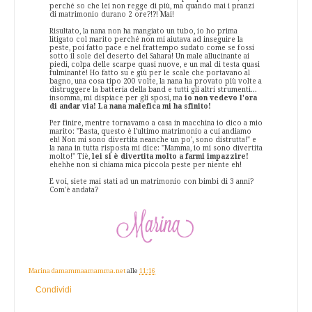
perché so che lei non regge di più, ma quando mai i pranzi
di matrimonio durano 2 ore?!?! Mai!
Risultato, la nana non ha mangiato un tubo, io ho prima
litigato col marito perché non mi aiutava ad inseguire la
peste, poi fatto pace e nel frattempo sudato come se fossi
sotto il sole del deserto del Sahara! Un male allucinante ai
piedi, colpa delle scarpe quasi nuove, e un mal di testa quasi
fulminante! Ho fatto su e giù per le scale che portavano al
bagno, una cosa tipo 200 volte, la nana ha provato più volte a
distruggere la batteria della band e tutti gli altri strumenti...
insomma, mi dispiace per gli sposi, ma
io non vedevo l'ora
di andar via! La nana malefica mi ha sfinito!
Per finire, mentre tornavamo a casa in macchina io dico a mio
marito: "Basta, questo è l'ultimo matrimonio a cui andiamo
eh! Non mi sono divertita neanche un po', sono distrutta!" e
la nana in tutta risposta mi dice: "Mamma, io mi sono divertita
molto!" Tiè,
lei si è divertita molto a farmi impazzire!
ehehhe non si chiama mica piccola peste per niente eh!
E voi, siete mai stati ad un matrimonio con bimbi di 3 anni?
Com'è andata?
Marina damammaamamma.net
alle
11:16
Condividi