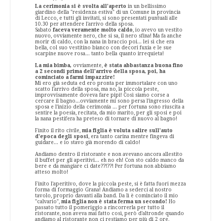
La cerimonia si è svolta all'aperto
in un bellissimo
giardino della "residenza estiva" di un Comune in provincia
di Lecco, e tutti gli invitati, si sono presentati puntuali alle
10.30 per attendere l'arrivo della sposa.
Sabato
faceva veramente molto caldo
, io avevo un vestito
nuovo, ovviamente nero, che si sa, il nero sfina! Ma fa anche
morir di caldo, con la nana in braccio poi... lei sì che era
bella, col suo vestitino bianco con decori fuxia e le sue
scarpine nuove rosa... tanto bella quanto irrequieta!
La mia bimba,
ovviamente,
è stata abbastanza buona fino
a 2 secondi prima dell'arrivo della sposa, poi, ha
cominciato a farmi impazzire!
Mi ero già seduta ed ero pronta per immortalare con uno
scatto l'arrivo della sposa, ma no, la piccola peste,
improvvisamente doveva fare pipì! Così siamo corse a
cercare il bagno...ovviamente mi sono persa l'ingresso della
sposa e l'inizio della cerimonia ... per fortuna sono riuscita a
sentire la poesia, recitata, da mio marito, per gli sposi e poi
la nana pestifera ha preteso di tornare di nuovo al bagno!
Finito il rito civile,
mia figlia è voluta salire sull'auto
d'epoca degli sposi
, era tanto carina mentre fingeva di
guidare... e io stavo già morendo di caldo!
Andiamo dentro il ristorante e non avevano ancora allestito
il buffet per gli aperitivi... eh no eh! Con sto caldo manco da
bere e da mangiare ci date??!??! Per fortuna non abbiamo
atteso molto!
Finito l'aperitivo, dove la piccola peste, si è fatta fuori mezza
forma di formaggio Grana! Andiamo a sederci al nostro
tavolo, proprio davanti alla band. Da lì è cominciato il mio
"calvario",
mia figlia non è stata ferma un secondo!
Ho
passato tutto il pomeriggio a rincorrerla per tutto il
ristorante, non aveva mai fatto così, però d'altronde quando
andiamo al ristorante non ci restiamo per più di 2 ore,