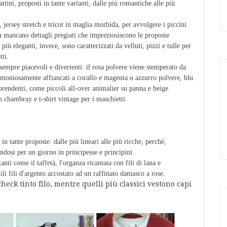
ttini, proposti in tante varianti, dalle più romantiche alle più
, jersey stretch e tricot in maglia morbida, per avvolgere i piccini
n mancano dettagli pregiati che impreziosiscono le proposte
iù eleganti, invece, sono caratterizzati da velluti, pizzi e tulle per
tti.
sempre piacevoli e divertenti: il rosa polvere viene stemperato da
armoniosamente affiancati a corallo e magenta o azzurro polvere, blu
prendenti, come piccoli all-over animalier su panna e beige
on chambray e t
-shirt vintage per i maschietti.
in tante proposte: dalle più lineari alle più ricche, perché,
andosi per un giorno in principesse e principini.
nti come il taffetà, l'organza ricamata con fili di lana e
tili fili d'argento accostato ad un raffinato damasco a rose.
eck tinto filo, mentre quelli più classici vestono capi