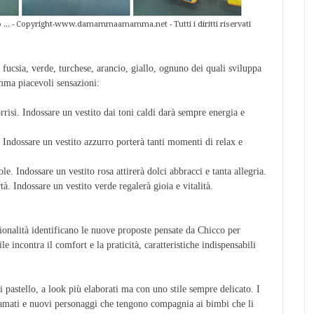
o ... - Copyright-www.damammaamamma.net - Tutti i diritti riservati
 fucsia, verde, turchese, arancio, giallo, ognuno dei quali sviluppa
amma piacevoli sensazioni:
sorrisi. Indossare un vestito dai toni caldi darà sempre energia e
à. Indossare un vestito azzurro porterà tanti momenti di relax e
ole. Indossare un vestito rosa attirerà dolci abbracci e tanta allegria.
rtà. Indossare un vestito verde regalerà gioia e vitalità.
ionalità identificano le nuove proposte pensate da Chicco per
e incontra il comfort e la praticità, caratteristiche indispensabili
ri pastello, a look più elaborati ma con uno stile sempre delicato. I
icamati e nuovi personaggi che tengono compagnia ai bimbi che li