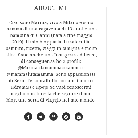
ABOUT AUTHOR
ABOUT ME
Ciao sono Marina, vivo a Milano e sono
mamma di una ragazzina di 13 anni e una
bambina di 6 anni (nata a fine maggio
2019). Il mio blog parla di maternità,
bambini, ricette, viaggi in famiglia e molto
altro. Sono anche una Instagram addicted,
di conseguenza ho 2 profili:
@Marina_damammaamamma e
@mammaiutamamma. Sono appassionata
di Serie TV soprattutto coreane (adoro i
Kdrama!) e Kpop! Se vuoi conoscermi
meglio non ti resta che seguire il mio
blog, una sorta di viaggio nel mio mondo.
F
T
P
I
C
a
w
i
n
o
c
i
n
s
n
e
t
t
t
t