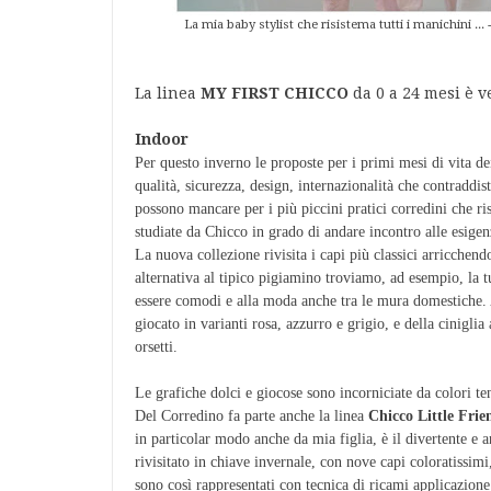
La mia baby stylist che risistema tutti i manichini .
La linea
MY FIRST CHICCO
da 0 a 24 mesi è v
Indoor
Per questo inverno le proposte per i primi mesi di vita de
qualità, sicurezza, design, internazionalità che contradd
possono mancare per i più piccini pratici corredini che ris
studiate da Chicco in grado di andare incontro alle esigen
La nuova collezione rivisita i capi più classici arricchend
alternativa al tipico pigiamino troviamo, ad esempio, la t
essere comodi e alla moda anche tra le mura domestiche. A
giocato in varianti rosa, azzurro e grigio, e della cinigli
orsetti.
Le grafiche dolci e giocose sono incorniciate da colori te
Del Corredino fa parte anche la linea
Chicco
Little Frie
in particolar modo anche da mia figlia, è il divertente 
rivisitato in chiave invernale, con nove capi coloratissimi
sono così rappresentati con tecnica di ricami applicazione 