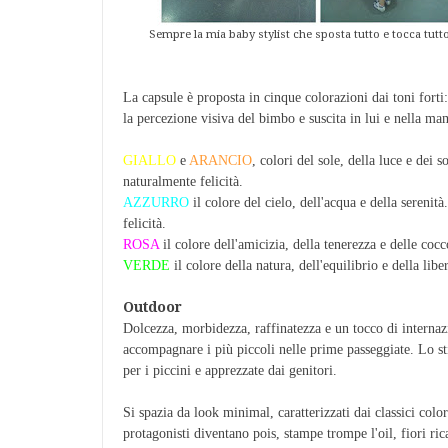
Sempre la mia baby stylist che sposta tutto e tocca tutt
La capsule è proposta in cinque colorazioni dai toni forti:
la percezione visiva del bimbo e suscita in lui e nella m
GIALLO
e
ARANCIO
, colori del sole, della luce e dei 
naturalmente felicità.
AZZURRO
il colore del cielo, dell'acqua e della serenit
felicità.
ROSA
il colore dell'amicizia, della tenerezza e delle cocc
VERDE
il colore della natura, dell'equilibrio e della libe
Outdoor
Dolcezza, morbidezza, raffinatezza e un tocco di internaz
accompagnare i più piccoli nelle prime passeggiate. Lo stil
per i piccini e apprezzate dai genitori.
Si spazia da look minimal, caratterizzati dai classici colo
protagonisti diventano pois, stampe trompe l'oil, fiori r