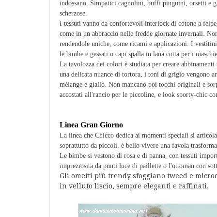
indossano. Simpatici cagnolini, buffi pinguini, orsetti e ga
scherzose.
I tessuti vanno da confortevoli interlock di cotone a felpe
come in un abbraccio nelle fredde giornate invernali. No
rendendole uniche, come ricami e applicazioni. I vestitini p
le bimbe e gessati o capi spalla in lana cotta per i maschie
La tavolozza dei colori è studiata per creare abbinamenti 
una delicata nuance di tortora, i toni di grigio vengono 
mélange e giallo. Non mancano poi tocchi originali e sor
accostati all'rancio per le piccoline, e look sporty-chic c
Linea Gran Giorno
La linea che Chicco dedica ai momenti speciali si articola 
soprattutto da piccoli, è bello vivere una favola trasform
Le bimbe si vestono di rosa e di panna, con tessuti importa
impreziosita da punti luce di paillette o l'ottoman con sot
Gli ometti più trendy sfoggiano tweed e microch
in velluto liscio, sempre eleganti e raffinati.