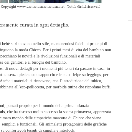
.. - Copyright-www.damammaamamma.net - Tutti i diritti riservati
eramente curata in ogni dettaglio.
i bebè si rinnovano nello stile, mantenendosi fedeli ai principi di
istinguono la moda Chicco. Per i primi mesi di vita del bambino non
pecchiano le novità e le rivoluzioni funzionali e di materiali
ze dei genitori e ai bisogni del bambino.
osi di nuovi dettagli per i momenti più teneri da passare in casa: in
utina senza piede e con cappuccio e le maxi felpe su leggings, per
nche i materiali si rinnovano, con l’introduzione del tubico,
a abbinata all’eco-pelliccetta, per morbide tutine che ricordano buffi
nui, pensati proprio per il mondo della prima infanzia.
nds
, che ha riscosso molto successo la scorsa primavera, apprezzata
e animato mondo delle simpatiche mascotte di Chicco che viene
, semplici e funzionali. Gli animaletti protagonisti delle grafiche
su confortevoli tessuti di ciniglia e interlock.