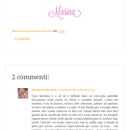
Marina damammaamamma.net
alle
11:00
Condividi
2 commenti:
Elisabetta Brustio
13 febbraio 2015 alle ore 14:41
Ogni bambino è a sè ed è difficile dare un consiglio, potrebbe
funzionare come anche no. Prova a scandire meglio i ritmi del
mattino: è ora di alzarsi, lavarsi, fare colazione, giocare un pochino,
vestirsi ed andare a andare a scuola. Il mio bimbo, per esempio, adora
andare alla scuola materna in bici (sul sellino dietro alla mia bici)
quindi basta quello per farlo vestire ed essere pronto in un lampo!!!
Oppure prova a darle delle piccole responsabilità/gioco al mattino, tipo:
mette i biscotti sul tavolo, indossa da sola la cuffia, apre o chiude la
porta per uscire, schiaccia l'apri-cancello per uscire di casa... son
cavolate... ma i bambini si perdono in queste cose... e così collaborano