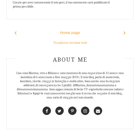
Grazie per aver commentato il mio post, il tuo commento sarà pubblicato il
prima possibile.
‹
›
Home page
Visualizza versione web
ABOUT AUTHOR
ABOUT ME
Ciao sono Marina, vivo a Milano e sono mamma di una ragazzina di 13 anni e una
bambina di 6 anni (nata a fine maggio 2019). Il mio blog parla di maternità,
bambini, ricette, viaggi in famiglia e molto altro. Sono anche una Instagram
addicted, di conseguenza ho 2 profili: @Marina_damammaamamma e
@mammaiutamamma. Sono appassionata di Serie TV soprattutto coreane (adoro i
Kdrama!) e Kpop! Se vuoi conoscermi meglio non ti resta che seguire il mio blog,
una sorta di viaggio nel mio mondo.
Facebook
Twitter
Pinterest
Instagram
Contact