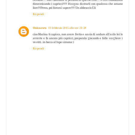
dimenticando i capricci!!!!! Bisogna distrarli con qualcosa che amano
fare!!!Prova, poi fammi sapere!!!! Un abbraccio Eli
Rispondi
Unknown
13 febbraio 2015 alle ore 21:28
ciao Marina ti capisco, non avere fretta e ansia di andare all'asilo lei lo
avverte e fa ancora più capricci, preparala giocando e falle scegliere i
vestiti..in bocca al lupo simona:)
Rispondi