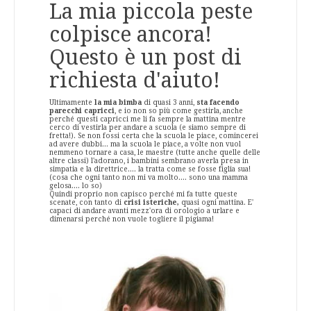
La mia piccola peste
colpisce ancora!
Questo è un post di
richiesta d'aiuto!
Ultimamente
la mia bimba
di quasi 3 anni,
sta facendo
parecchi capricci
, e io non so più come gestirla, anche
perché questi capricci me li fa sempre la mattina mentre
cerco di vestirla per andare a scuola (e siamo sempre di
fretta!). Se non fossi certa che la scuola le piace, comincerei
ad avere dubbi... ma la scuola le piace, a volte non vuol
nemmeno tornare a casa, le maestre (tutte anche quelle delle
altre classi) l'adorano, i bambini sembrano averla presa in
simpatia e la direttrice.... la tratta come se fosse figlia sua!
(cosa che ogni tanto non mi va molto.... sono una mamma
gelosa.... lo so)
Quindi proprio non capisco perché mi fa tutte queste
scenate, con tanto di
crisi isteriche,
quasi ogni mattina. E'
capaci di andare avanti mezz'ora di orologio a urlare e
dimenarsi perché non vuole togliere il pigiama!