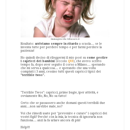
Immagine da: Educare.it
Risultato:
arriviamo sempre in ritardo
a scuola.... se le
inventa tutte per perdere tempo e per farmi perdere la
pazienza!
Ho quindi deciso di rileggermi il mio post su
come gestire
i capricci dei bambini
(eccolo
QUI
), che avevo scritto
tempo fa, dopo aver seguito il corso a Milano.... sperando
che mi serva a qualcosa.... e sperando che una volta
compiuti i 3 anni, cessino tutti questi capricci tipici dei
"terrible twos".
"Terrible Twos": capricci, prime bugie, iper attività, e
ovviamente No, No, No su tutto!
Certo che se passassero anche domani questi terribili due
anni....non sarebbe male, no?
Voi che rimedi usate per "prevenire e curare" i capricci dei
vostri figli? Perché con la mia, la tecnica di ignorarla non
funziona.... anzi la fa urlare ancora di più!
Help!!!