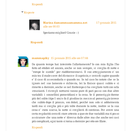
Rispondi
Risposte
Marina damammaamamma.net
17 gennaio 2015
alle ore 00:03
Speriamo migliori! Grazie :-)
Rispondi
mammapiky
15 gennaio 2015 alle ore 07:44
Da quanto tempo hai interrotto l'allattamento? Io con mia figlia l'ho
fatto ad ottobre ed ancora, anche se non sempre, si sveglia di notte e
"rompe le scatole" per riaddormentarsi. Il suo atteggiamento e' un
mix tra il malessere del distacco e il capriccio, e cerco di capire quando
e' il caso di assecondarla e quando no. In tal caso ho notato che se la
ignoro nel suo lamento e richiesta, lei la finisce quasi subito e si
rimette a dormire, anche se nel frattempo ci ha svegliato tutti con urla
strazianti. I risvegli notturni vanno pure di pari passo con due altre
variabili: i sonnellini pomeridiani e la cena. Se il pomeriggio dorme
più del solito (tipo 1 ora) o fa il pisolino in mezzo al pomeriggio invece
che subito dopo il pranzo, son dolori, perché non solo si addormenta
tardi ma si sveglia più e più volte durante la notte, inoltre se la sua
cena e' stata scarsa, la notte si sveglierà di continuo. Per avere una
certa regolarità cerco di stare attenta a queste due variabili ma ti posso
assicurare che una notte e' diversa dalle altre ma che anche nei casi
più complicati, ogni tanto si torna a dormire per otto ore filate.
Rispondi