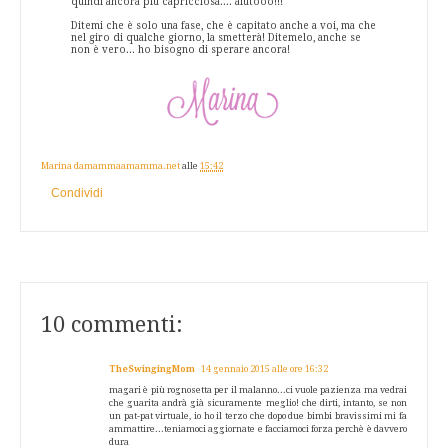
quindi ancora più capricciosa.... aiutooo!!!
Ditemi che è solo una fase, che è capitato anche a voi, ma che
nel giro di qualche giorno, la smetterà! Ditemelo, anche se
non è vero... ho bisogno di sperare ancora!
Marina damammaamamma.net
alle
15:42
Condividi
10 commenti:
TheSwingingMom
14 gennaio 2015 alle ore 16:32
magari è più rognosetta per il malanno...ci vuole pazienza ma vedrai
che guarita andrà già sicuramente meglio! che dirti, intanto, se non
un pat-pat virtuale, io ho il terzo che dopo due bimbi bravissimi mi fa
ammattire...teniamoci aggiornate e facciamoci forza perchè è davvero
dura