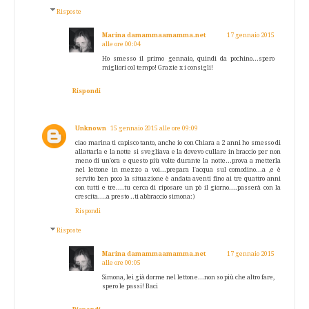
Risposte
Marina damammaamamma.net
17 gennaio 2015
alle ore 00:04
Ho smesso il primo gennaio, quindi da pochino...spero
migliori col tempo! Grazie x i consigli!
Rispondi
Unknown
15 gennaio 2015 alle ore 09:09
ciao marina ti capisco tanto, anche io con Chiara a 2 anni ho smesso di
allattarla e la notte si svegliava e la dovevo cullare in braccio per non
meno di un'ora e questo più volte durante la notte...prova a metterla
nel lettone in mezzo a voi...prepara l'acqua sul comodino...a ,e è
servito ben poco la situazione è andata aventi fino ai tre quattro anni
con tutti e tre....tu cerca di riposare un pò il giorno....passerà con la
crescita....a presto ..ti abbraccio simona:)
Rispondi
Risposte
Marina damammaamamma.net
17 gennaio 2015
alle ore 00:05
Simona, lei già dorme nel lettone...non so più che altro fare,
spero le passi! Baci