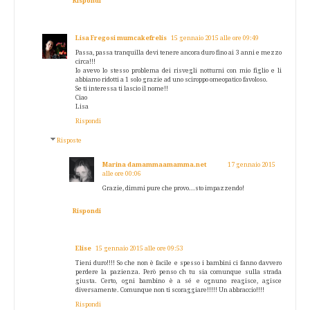
Rispondi
Lisa Fregosi mumcakefrelis
15 gennaio 2015 alle ore 09:49
Passa, passa tranquilla devi tenere ancora duro fino ai 3 anni e mezzo
circa!!!
Io avevo lo stesso problema dei risvegli notturni con mio figlio e li
abbiamo ridotti a 1 solo grazie ad uno sciroppo omeopatico favoloso.
Se ti interessa ti lascio il nome!!
Ciao
Lisa
Rispondi
Risposte
Marina damammaamamma.net
17 gennaio 2015
alle ore 00:06
Grazie, dimmi pure che provo...sto impazzendo!
Rispondi
Elise
15 gennaio 2015 alle ore 09:53
Tieni duro!!!! So che non è facile e spesso i bambini ci fanno davvero
perdere la pazienza. Però penso ch tu sia comunque sulla strada
giusta. Certo, ogni bambino è a sé e ognuno reagisce, agisce
diversamente. Comunque non ti scoraggiare!!!!! Un abbraccio!!!!
Rispondi