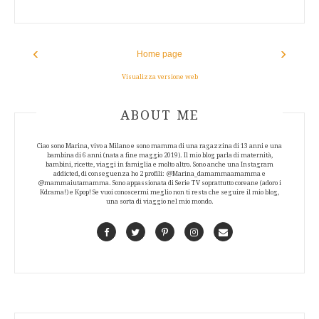
‹
›
Home page
Visualizza versione web
ABOUT AUTHOR
ABOUT ME
Ciao sono Marina, vivo a Milano e sono mamma di una ragazzina di 13 anni e una
bambina di 6 anni (nata a fine maggio 2019). Il mio blog parla di maternità,
bambini, ricette, viaggi in famiglia e molto altro. Sono anche una Instagram
addicted, di conseguenza ho 2 profili: @Marina_damammaamamma e
@mammaiutamamma. Sono appassionata di Serie TV soprattutto coreane (adoro i
Kdrama!) e Kpop! Se vuoi conoscermi meglio non ti resta che seguire il mio blog,
una sorta di viaggio nel mio mondo.
Facebook
Twitter
Pinterest
Instagram
Contact