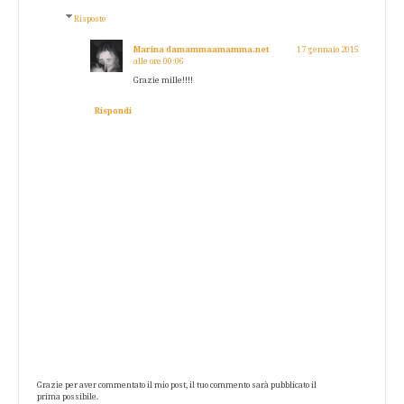
Risposte
Marina damammaamamma.net
17 gennaio 2015
alle ore 00:06
Grazie mille!!!!
Rispondi
Grazie per aver commentato il mio post, il tuo commento sarà pubblicato il
prima possibile.