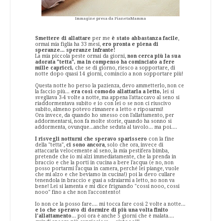
Immagine presa da PianetaMamma
Smettere di allattare
per me
è stato abbastanza facile
,
ormai mia figlia ha 33 mesi,
ero pronta e piena di
speranze... speranze infrante!
La mia piccola peste ormai da giorni,
non cerca più la sua
adorata "tetta", ma in compenso ha cominciato a fere
mille capricci,
che se di giorno, riesco a sopportare, di
notte dopo quasi 14 giorni, comincio a non sopportare più!
Questa notte ho perso la pazienza, devo ammetterlo, non ce
la faccio più...
era così comodo allattarla a letto,
lei si
svegliava 3-4 volte a notte, ma appena l'attaccavo al seno si
riaddormentava subito e io con lei o se non ci riuscivo
subito, almeno potevo rimanere a letto e riposarmi!
Ora invece, da quando ho smesso con l'allattamento, per
addormentarsi, non fa molte storie, quando ha sonno si
addormenta, ovunque...anche seduta al tavolo... ma poi....
I risvegli notturni che speravo sparissero
con la fine
della "tetta",
ci sono ancora
, solo che ora, invece di
attaccarla velocemente al seno, la mia pestifera bimba,
pretende che io mi alzi immediatamente, che la prenda in
braccio e che la porti in cucina a bere l'acqua (e no, non
posso portarmi l'acqua in camera, perché lei piange, vuole
che mi alzo e che beviamo in cucina!) poi la devo cullare
tenendola in braccio e guai a sdraiarmi a letto, no non va
bene! Lei si lamenta e mi dice frignando "cossi nooo, cossi
nooo" fino a che non l'accontento!
Io non ce la posso fare.... mi tocca fare così 2 volte a notte...
e io che speravo di dormire di più una volta finito
l'allattamento
... poi ora è anche 5 giorni che è malata....