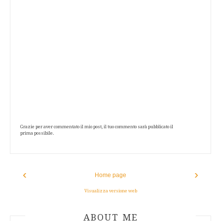
Grazie per aver commentato il mio post, il tuo commento sarà pubblicato il
prima possibile.
‹
›
Home page
Visualizza versione web
ABOUT AUTHOR
ABOUT ME