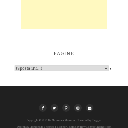
PAGINE
▼
Copyright ©
2026
Da Mamma a Mamma
| Powered by
Blogger
Design by
Promenade Themes
| Blogger Theme by
NewBloggerThemes.com