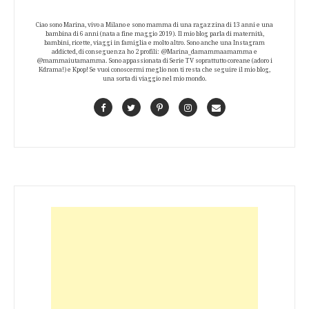
Ciao sono Marina, vivo a Milano e sono mamma di una ragazzina di 13 anni e una
bambina di 6 anni (nata a fine maggio 2019). Il mio blog parla di maternità,
bambini, ricette, viaggi in famiglia e molto altro. Sono anche una Instagram
addicted, di conseguenza ho 2 profili: @Marina_damammaamamma e
@mammaiutamamma. Sono appassionata di Serie TV soprattutto coreane (adoro i
Kdrama!) e Kpop! Se vuoi conoscermi meglio non ti resta che seguire il mio blog,
una sorta di viaggio nel mio mondo.
Facebook
Twitter
Pinterest
Instagram
Contact