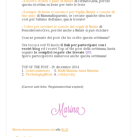
-
Il nostro stollen o pane di Natale
di FirmatoCarla, perché
questa ricettina va bene per tutte le feste
-
Esempio di menù economico per Vigilia, Natale o cenone di
fine anno
di MammaRisparmio, se cercate qualche idea low
cost per l'ultimo dell'anno, qua la trovate!
-
3 idee per riciclare le scatole dei regali di Natale
di
PensoInventoCreo, perché anche a Natale si può riciclare
Cosa ne pensate dei post che ho scelto questa settimana?
Ora tocca a voi! Vi lascio
il link per partecipare con i
vostri blog
ed i vostri Top of the post della settimana, basta
seguire
le semplici regole che trovate
QUI
.
Spero parteciperete numerose anche questa settimana!
TOP OF THE POST - 29 dicembre 2014
1.
Genitorialmente
3.
MAM Mamma Aiuta Mamma
2.
TheSwingingMom
4.
robbyroby
(Cannot add links: Registration/trial expired)
Marina damammaamamma.net
alle
00:30