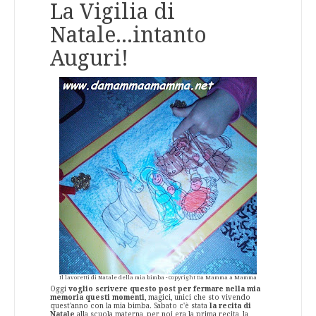
La Vigilia di
Natale...intanto
Auguri!
Il lavoretti di Natale della mia bimba - Copyright Da Mamma a Mamma
Oggi
voglio scrivere questo post per fermare nella mia
memoria questi momenti
, magici, unici che sto vivendo
quest'anno con la mia bimba. Sabato c'è stata
la recita di
Natale
alla scuola materna, per noi era la prima recita, la