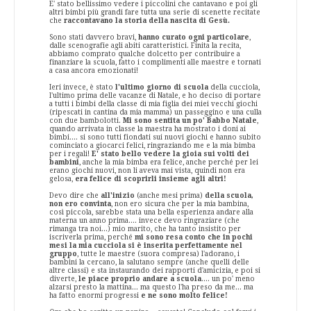
E' stato bellissimo vedere i piccolini che cantavano e poi gli
altri bimbi più grandi fare tutta una serie di scenette recitate
che
raccontavano la storia della nascita di Gesù.
Sono stati davvero bravi,
hanno curato ogni particolare
,
dalle scenografie agli abiti caratteristici. Finita la recita,
abbiamo comprato qualche dolcetto per contribuire a
finanziare la scuola, fatto i complimenti alle maestre e tornati
a casa ancora emozionati!
Ieri invece, è stato
l'ultimo giorno di scuola
della cucciola,
l'ultimo prima delle vacanze di Natale, e ho deciso di portare
a tutti i bimbi della classe di mia figlia dei miei vecchi giochi
(ripescati in cantina da mia mamma) un passeggino e una culla
con due bambolotti.
Mi sono sentita un po' Babbo Natale
,
quando arrivata in classe la maestra ha mostrato i doni ai
bimbi.... si sono tutti fiondati sui nuovi giochi e hanno subito
cominciato a giocarci felici, ringraziando me e la mia bimba
per i regali!
E' stato bello vedere la gioia sui volti dei
bambini
, anche la mia bimba era felice, anche perché per lei
erano giochi nuovi, non li aveva mai vista, quindi non era
gelosa,
era felice di scoprirli insieme agli altri!
Devo dire che
all'inizio
(anche mesi prima)
della scuola,
non ero convinta
, non ero sicura che per la mia bambina,
così piccola, sarebbe stata una bella esperienza andare alla
materna un anno prima.... invece devo ringraziare (che
rimanga tra noi...) mio marito, che ha tanto insistito per
iscriverla prima, perché
mi sono resa conto che in pochi
mesi la mia cucciola si è inserita perfettamente nel
gruppo
, tutte le maestre (suora compresa) l'adorano, i
bambini la cercano, la salutano sempre (anche quelli delle
altre classi) e sta instaurando dei rapporti d'amicizia, e poi si
diverte,
le piace proprio andare a scuola
.... un po' meno
alzarsi presto la mattina... ma questo l'ha preso da me... ma
ha fatto enormi progressi
e ne sono molto felice!