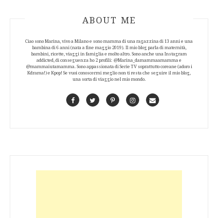
ABOUT AUTHOR
ABOUT ME
Ciao sono Marina, vivo a Milano e sono mamma di una ragazzina di 13 anni e una
bambina di 6 anni (nata a fine maggio 2019). Il mio blog parla di maternità,
bambini, ricette, viaggi in famiglia e molto altro. Sono anche una Instagram
addicted, di conseguenza ho 2 profili: @Marina_damammaamamma e
@mammaiutamamma. Sono appassionata di Serie TV soprattutto coreane (adoro i
Kdrama!) e Kpop! Se vuoi conoscermi meglio non ti resta che seguire il mio blog,
una sorta di viaggio nel mio mondo.
Facebook
Twitter
Pinterest
Instagram
Contact