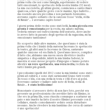
prima volta che noi come famiglia, aspettavamo di vedere
tutti emozionati, lo spettacolo della nostra bimba (32 mesi).
La mia cuccioletta, gli ultimi giorni, cominciava a canticchiare
qualcosa, a fare qualche gesto con le manine, tipo balletto...
ma essendo ancora piccolina e non parlando benissimo,
avevamo capito soltanto che la canzone fosse "stella, stella
di Natale"... e avevamo capito bene!
I giorni prima delle recita sono stati belli,
la mia piccola era
pronta e emozionata
per la recita, ma sabato mattina,
vederla entrare nel teatro/cinema dell'oratorio, dove anche
io avevo fatto in passato degli spettacoli da ragazzina, mi ha
emozionato tantissimo!
Ho scoperto dalle altre mamme, che quest'anno è stata la
prima volta che i bimbi della materna facevano lo spettacolo
in teatro, gli altri anni lo facevano in Chiesa, cantavano
qualche canzone ed era finita lì. Quest'anno invece, complice
il fatto che, abbiamo una nuova suora direttrice (molto
simpatica e disponibile, infatti la mia bimba l'adora), le
maestra si sono messe proprio d'impegno e hanno potuto
allestire
un vero spettacolo, una vera recita
, recitata da
tutti i bimbi più grandi.
I piccolissimi (quelli del 2012 come la mia bimba) sono stati i
primi ad esibirsi, e sono stati carinissimi! Erano tutti vestiti
di rosso e blu, con una stella in testa e i fili d'oro ai polsi.
Dovevano cantare e ballare sulle note di Stella, stella di
Natale...
è stato bellissimo!
Nonostante ci avessero detto di non fare foto, perché era
presente un professionista che avrebbe fatto un filmino, io
che ero in prima fila, sono riuscita comunque a scattarne un
paio e mio marito ha fatto il nostro filmino personale con il
cellulare, stando comodamente seduto senza disturbare
nessuno. Anche rivedere la mia bambina che cerca di cantare
è uno spettacolo!