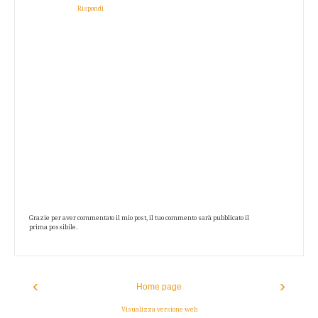
Rispondi
Grazie per aver commentato il mio post, il tuo commento sarà pubblicato il
prima possibile.
‹
›
Home page
Visualizza versione web