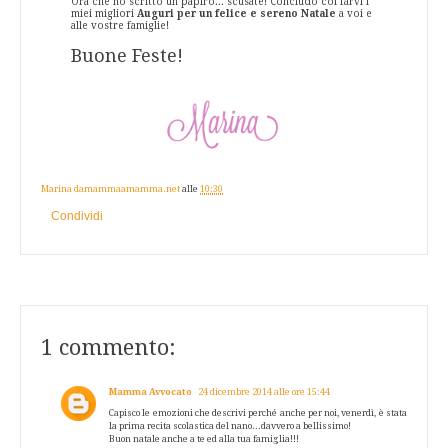
Ora che ho scritto un papiro... scusate! Concludo col farvi i
miei migliori
Auguri per un felice e sereno Natale
a voi e
alle vostre famiglie!
Buone Feste!
Marina damammaamamma.net
alle
10:30
Condividi
1 commento:
Mamma Avvocato
24 dicembre 2014 alle ore 15:44
Capisco le emozioni che descrivi perché anche per noi, venerdì, è stata
la prima recita scolastica del nano...davvero a bellissimo!
Buon natale anche a te ed alla tua famiglia!!!