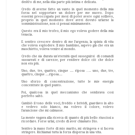
dentro di me, nella mia parte più intima e delicata.
Credo di averne fatto un vanto in quel momento della mia
forza nel sopportare un dolore per me nuovo. Dopo
essermi preoccupata per mesi di poter avere ogni sollievo,
proprio in quel momento dove avrei dovuto urlarne la
somministrazione, non ci pensai minimamente.
Questo era il mio trofeo, il mio ego voleva godere della mia
tenacia.
E sentivo crescere dentro di me l'urgenza, la spinta di vita
che voleva esplodere. Il mio bambino, sapevo già che era un
maschietto, voleva venire al mondo.
Credo che sia durata un'eternità quel susseguirsi
di comandi
sussurrati e di carezze, per rendere dolce ciò che dolce
non era più.
Uno, due, tre, quattro, cinque .... riposa ….. uno, due, tre,
quattro, cinque ....riposa....
Uno sforzo di concentrazione, tutte le mie energia
concentrate in quel punto.
Poi, qualcosa in quel meccanismo che sembrava così
perfetto saltò.
Cambiò il tono delle voci, freddo e brividi, guardavo in alto
e vedevo solo bianco, ma volevo il colore, volevo
l'arancione che mi calmasse.
La mente vagava alla ricerca di quanto di più bello riuscissi a
ricordare. Forse urlai, credo di aver chiamato Dio.
Sentivo la mano forte di mio marito, mi stringeva e si faceva
stringere. Richiamai tutta la forza dispersa in una vita.