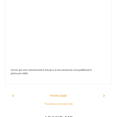
Grazie per aver commentato il mio post, il tuo commento sarà pubblicato il
prima possibile.
‹
›
Home page
Visualizza versione web
ABOUT AUTHOR