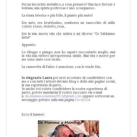
Poi un luccichio metallico, a cosa pensavo? Una luce fievole e
lontana, una spinta poderosa e uno sconquasso..
La risata isterica e più folle, il pianto più muto!
Era nato, era bruttissimo, sembrava un ranocchio di mille
colori: rosso, violetto, rosa..
Era la mia nuova vita che urlava a mi diceva: “Ce l'abbiamo
fatta!”
Appunto:
Lo rileggo e piango, non ho saputo raccontarlo meglio, mai
in vita mia rivivrò un'esperienza simile. Mai vita e morte per
me sono state così vicine.
La cameretta di Fabio è arancione, con le tende blu.
Io ringrazio Laura
per aver accettato di condividere con
me e con tutti i lettori del mio blog e delle mie pagine social,
la sua esperienza di parto.
Se anche voi volete condividere la vostra esperienza di
parto, potete mandarmi il vostro racconto via e-mail
a:
da.mamma.a.mamma2012@gmail.com
oppure scrivermi un
messaggio privato sulla mia pagina
Facebook
Ecco il banner: