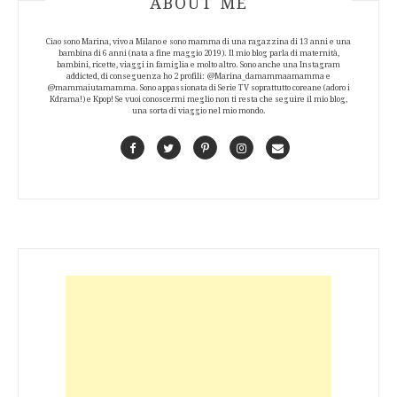
ABOUT ME
Ciao sono Marina, vivo a Milano e sono mamma di una ragazzina di 13 anni e una
bambina di 6 anni (nata a fine maggio 2019). Il mio blog parla di maternità,
bambini, ricette, viaggi in famiglia e molto altro. Sono anche una Instagram
addicted, di conseguenza ho 2 profili: @Marina_damammaamamma e
@mammaiutamamma. Sono appassionata di Serie TV soprattutto coreane (adoro i
Kdrama!) e Kpop! Se vuoi conoscermi meglio non ti resta che seguire il mio blog,
una sorta di viaggio nel mio mondo.
Facebook
Twitter
Pinterest
Instagram
Contact