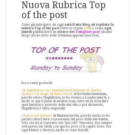
Nuova Rubrica Top
of the post
Come già anticipato, da oggi
sarà il mio blog ad ospitare la
rubrica Top of the post
(tutte le regole
QUI
), e come
ogni
lunedì
pubblicherò un
elenco dei
3 migliori post
(di altri
blog) che ho letto nella settimana appena trascorsa.
Ecco i miei preferiti:
-
In Inghilterra con i bambini fra il fantasma di Charles
Dickens e le magie di Harry Potter
di Kevitafarelamamma,
perché adoro l'Inghilterra, io ho vissuto a Londra anni fa, e
anche se qui si parla di un'altra zona, tutto mi fa ricordare
quel fantastico periodo della mia vita, e poi diciamolo,
l'Inghilterra è tutto stupenda!
-
Il peso nel neonato
di Mammachevita, perché anche io ho
passato interi mesi ossessionata dal peso della mia bimba,
solo che lei al contrario del "piccolo" Vincenzo, era sempre
sottopeso, ma Giada con questo post ci fa capire bene, che
ogni bimbo è diverso, anche se sono fratelli.