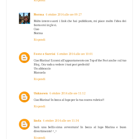
Rispondi
Norma
6 ottobre 2014 alle ore 09:27
Molto interessanti i link che hai pubblicato, mi piace molto l'idea dei
fantasmi inglesi.
Ciao
Norma
Rispondi
Feste e Sorrisi
6 ottobre 2014 alle ore 10:01
Ciao Marina! Eccomi all'appuntamento con Top of the Post anche sul tuo
Blog. Ora vado a vedere i tuoi post preferiti!
Un abbraccio
Manuela
Rispondi
Unknown
6 ottobre 2014 alle ore 11:12
Ciao Marina! In bocca al lupo per la tua nuova rubrica!!
Rispondi
linda
6 ottobre 2014 alle ore 11:34
Sarà una bellissima avventura! In bocca al lupo Marina e buon
divertimento! ^_^
Rispondi