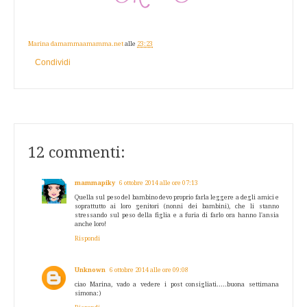
Marina damammaamamma.net
alle
23:23
Condividi
12 commenti:
mammapiky
6 ottobre 2014 alle ore 07:13
Quella sul peso del bambino devo proprio farla leggere a degli amici e
soprattutto ai loro genitori (nonni dei bambini), che li stanno
stressando sul peso della figlia e a furia di farlo ora hanno l'ansia
anche loro!
Rispondi
Unknown
6 ottobre 2014 alle ore 09:08
ciao Marina, vado a vedere i post consigliati.....buona settimana
simona:)