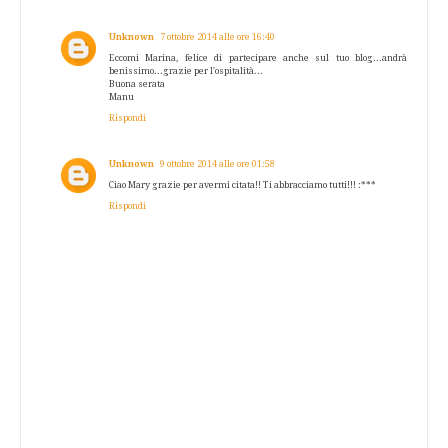
Unknown
7 ottobre 2014 alle ore 16:40
Eccomi Marina, felice di partecipare anche sul tuo blog...andrà
benissimo...grazie per l'ospitalità...
Buona serata
Manu
Rispondi
Unknown
9 ottobre 2014 alle ore 01:58
Ciao Mary grazie per avermi citata!! Ti abbracciamo tutti!!! :***
Rispondi