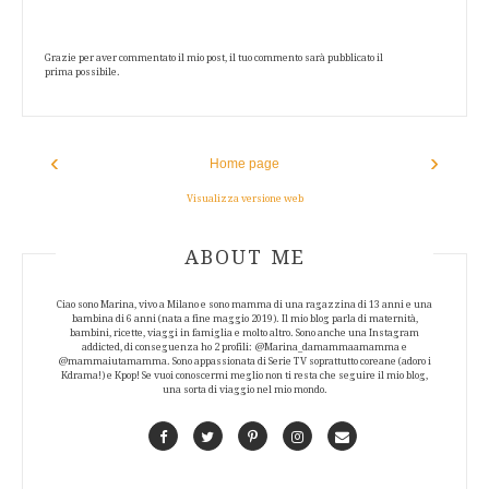
Grazie per aver commentato il mio post, il tuo commento sarà pubblicato il
prima possibile.
‹
›
Home page
Visualizza versione web
ABOUT AUTHOR
ABOUT ME
Ciao sono Marina, vivo a Milano e sono mamma di una ragazzina di 13 anni e una
bambina di 6 anni (nata a fine maggio 2019). Il mio blog parla di maternità,
bambini, ricette, viaggi in famiglia e molto altro. Sono anche una Instagram
addicted, di conseguenza ho 2 profili: @Marina_damammaamamma e
@mammaiutamamma. Sono appassionata di Serie TV soprattutto coreane (adoro i
Kdrama!) e Kpop! Se vuoi conoscermi meglio non ti resta che seguire il mio blog,
una sorta di viaggio nel mio mondo.
Facebook
Twitter
Pinterest
Instagram
Contact