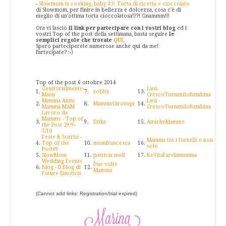
-
Slowmom is cooking, baby #3: Torta di ricotta e cioccolato
di Slowmom, per finire in bellezza e dolcezza, cosa c'è di
meglio di un'ottima torta cioccolatosa!??! Gnammm!!!
Ora vi lascio
il link per partecipare con i vostri blog
ed i
vostri Top of the post della settimana, basta seguire
le
semplici regole che trovate
QUI
.
Spero parteciperete numerose anche qui da me!
Partecipate? :-)
Top of the post 6 ottobre 2014
Genitorialmente-
Lusi-
1.
7.
robby
13.
Manu
CrescoTornandoBambina
Mamma Aiuta
Lusi -
2.
8.
MammaGirovaga
14.
Mamma MAM
CrescoTornandoBambina
Lavoro da
Mamme - Top of
3.
9.
Erika
15.
AmicheMamme
the Post 29/9-
5/10
Feste & Sorrisi -
Mamma tra i fornelli e non
4.
Top of the
10.
momfrancesca
16.
solo
Post#9
5.
SlowMom
11.
patricia moll
17.
KeVitaFarelamamma
Wedding Events
Due volte
6.
Blog - Il Blog di
12.
Mamma
Future Emotion
(Cannot add links: Registration/trial expired)