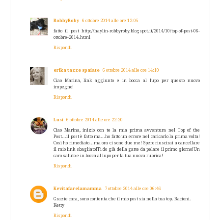
RobbyRoby
6 ottobre 2014 alle ore 12:05
fatto il post http://haylin-robbyroby.blogspot.it/2014/10/top-of-post-06-
ottobre-2014.html
Rispondi
erika tazze spaiate
6 ottobre 2014 alle ore 14:10
Ciao Marina, link aggiunto e in bocca al lupo per questo nuovo
impegno!
Rispondi
Lusi
6 ottobre 2014 alle ore 22:20
Ciao Marina, inizio con te la mia prima avventura nel Top of the
Post...il post è fatto ma...ho fatto un errore nel caricarlo la prima volta!
Così ho rimediato...ma ora ci sono due me! Spero riuscirai a cancellare
il mio link sbagliato!Ti do già della gatte da pelare il primo giorno!Un
caro saluto e in bocca al lupo per la tua nuova rubrica!
Rispondi
Kevitafarelamamma
7 ottobre 2014 alle ore 06:46
Grazie cara, sono contenta che il mio post sia nella tua top. Bacioni.
Ketty
Rispondi