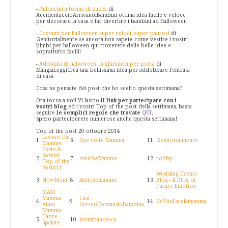
-
Palloncini a forma di zucca
di
AccidentaccioArrivanoIBambini ottima idea facile e veloce
per decorare la casa e far divertire i bambini ad Halloween
-
Costumi per halloween super veloci, super paurosi
di
Genitorialmente se ancora non sapete come vestire i vostri
bimbi per halloween qui troverete delle belle idee e
soprattutto facili!
-
Addobbi di halloween: la ghirlanda per porta
di
MangiaLeggiCrea una bellissima idea per addobbare l'entrata
di casa
Cosa ne pensate dei post che ho scelto questa settimana?
Ora tocca a voi! Vi lascio
il link per partecipare con i
vostri blog
ed i vostri Top of the post della settimana, basta
seguire
le semplici regole che trovate
QUI
.
Spero parteciperete numerose anche questa settimana!
Top of the post 20 ottobre 2014
Lavoro Da
1.
6.
Due volte Mamma
11.
Genitorialmente
Mamme
Feste &
Sorrisi -
2.
7.
AmicheMamme
12.
robby
Top of the
Post#11
Wedding Events
3.
SlowMom
8.
Amichemamme
13.
Blog - Il Blog di
Future Emotion
MAM
Mamma
Lusi -
4.
9.
14.
KeVitaFarelamamma
Aiuta
CrescoTornandoBambina
Mamma
Tazze
5.
10.
momfrancesca
Spaiate