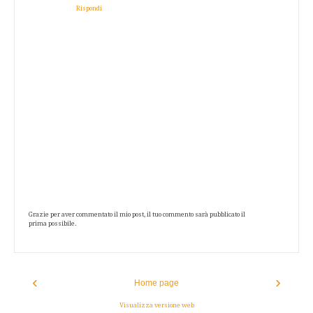
Rispondi
Grazie per aver commentato il mio post, il tuo commento sarà pubblicato il
prima possibile.
‹
›
Home page
Visualizza versione web