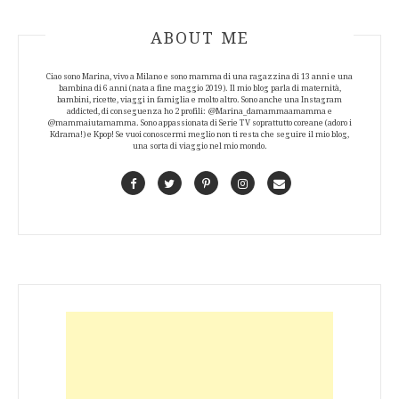
ABOUT AUTHOR
ABOUT ME
Ciao sono Marina, vivo a Milano e sono mamma di una ragazzina di 13 anni e una
bambina di 6 anni (nata a fine maggio 2019). Il mio blog parla di maternità,
bambini, ricette, viaggi in famiglia e molto altro. Sono anche una Instagram
addicted, di conseguenza ho 2 profili: @Marina_damammaamamma e
@mammaiutamamma. Sono appassionata di Serie TV soprattutto coreane (adoro i
Kdrama!) e Kpop! Se vuoi conoscermi meglio non ti resta che seguire il mio blog,
una sorta di viaggio nel mio mondo.
Facebook
Twitter
Pinterest
Instagram
Contact