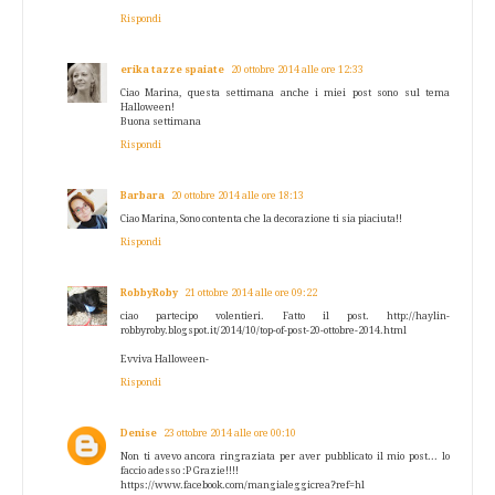
Rispondi
erika tazze spaiate
20 ottobre 2014 alle ore 12:33
Ciao Marina, questa settimana anche i miei post sono sul tema
Halloween!
Buona settimana
Rispondi
Barbara
20 ottobre 2014 alle ore 18:13
Ciao Marina, Sono contenta che la decorazione ti sia piaciuta!!
Rispondi
RobbyRoby
21 ottobre 2014 alle ore 09:22
ciao partecipo volentieri. Fatto il post. http://haylin-
robbyroby.blogspot.it/2014/10/top-of-post-20-ottobre-2014.html
Evviva Halloween-
Rispondi
Denise
23 ottobre 2014 alle ore 00:10
Non ti avevo ancora ringraziata per aver pubblicato il mio post... lo
faccio adesso :P Grazie!!!!
https://www.facebook.com/mangialeggicrea?ref=hl