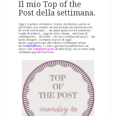
Il mio Top of the
Post della settimana.
Oggi è il primo settembre, l'estate sta finendo, anche se
quest'anno non sembra sia mai arrivata, mi aspetta ancora
un week end al mare ... ma quasi quasi non ho nemmeno
voglia di andarci... oggi mi sento strana... sarà l'aria di
cambiamento... di novità... che mi scombussola un po'... ma
basta divagare...torniamo al post di oggi!
Anche oggi partecipo alla rubrica settimanale ideata
da
OrdinataMente
, e come ogni lunedì pubblicherò un
elenco dei
3 migliori post
(di altri blog) che ho letto nella
settimana appena trascorsa.