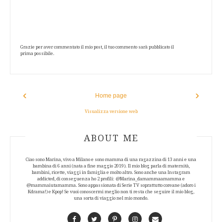
Grazie per aver commentato il mio post, il tuo commento sarà pubblicato il
prima possibile.
‹
›
Home page
Visualizza versione web
ABOUT AUTHOR
ABOUT ME
Ciao sono Marina, vivo a Milano e sono mamma di una ragazzina di 13 anni e una
bambina di 6 anni (nata a fine maggio 2019). Il mio blog parla di maternità,
bambini, ricette, viaggi in famiglia e molto altro. Sono anche una Instagram
addicted, di conseguenza ho 2 profili: @Marina_damammaamamma e
@mammaiutamamma. Sono appassionata di Serie TV soprattutto coreane (adoro i
Kdrama!) e Kpop! Se vuoi conoscermi meglio non ti resta che seguire il mio blog,
una sorta di viaggio nel mio mondo.
Facebook
Twitter
Pinterest
Instagram
Contact