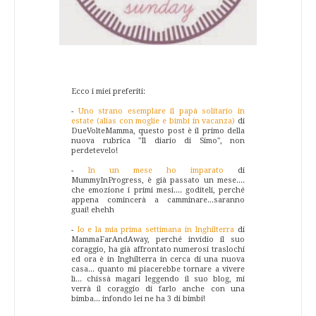
Ecco i miei preferiti:
-
Uno strano esemplare il papà solitario in
estate (alias con moglie e bimbi in vacanza)
di
DueVolteMamma, questo post è il primo della
nuova rubrica "Il diario di Simo", non
perdetevelo!
-
In un mese ho imparato
di
MummyInProgress, è già passato un mese....
che emozione i primi mesi.... goditeli, perché
appena comincerà a camminare...saranno
guai! ehehh
-
Io e la mia prima settimana in Inghilterra
di
MammaFarAndAway, perché invidio il suo
coraggio, ha già affrontato numerosi traslochi
ed ora è in Inghilterra in cerca di una nuova
casa... quanto mi piacerebbe tornare a vivere
lì... chissà magari leggendo il suo blog, mi
verrà il coraggio di farlo anche con una
bimba... infondo lei ne ha 3 di bimbi!