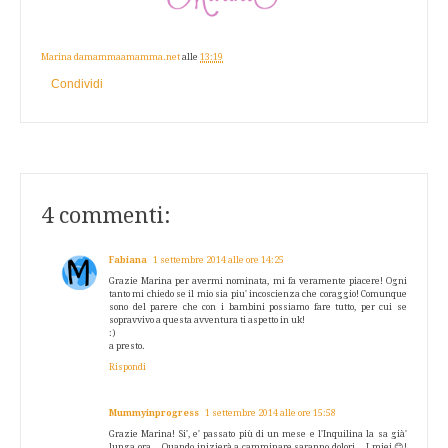
Marina damammaamamma.net
alle
13:19
Condividi
4 commenti:
Fabiana
1 settembre 2014 alle ore 14:25
Grazie Marina per avermi nominata, mi fa veramente piacere! Ogni
tanto mi chiedo se il mio sia piu' incoscienza che coraggio! Comunque
sono del parere che con i bambini possiamo fare tutto, per cui se
sopravvivo a questa avventura ti aspetto in uk!
:)
a presto.
Rispondi
Mummyinprogress
1 settembre 2014 alle ore 15:58
Grazie Marina! Si', e' passato più di un mese e l'Inquilina la sa già'
lunga ora... Quando inizierà a camminare saranno dolori... I miei 😊!