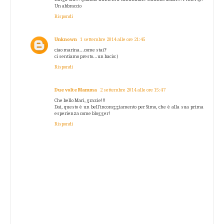
Un abbraccio
Rispondi
Unknown
1 settembre 2014 alle ore 21:45
ciao marina...come stai?
ci sentiamo presto...un bacio:)
Rispondi
Due volte Mamma
2 settembre 2014 alle ore 15:47
Che bello Mari, grazie!!!
Dai, questo è un bell'incoraggiamento per Simo, che è alla sua prima
esperienza come blogger!
Rispondi