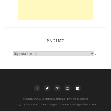
PAGINE
▼
Copyright ©
2026
Da Mamma a Mamma
| Powered by
Blogger
Design by
Promenade Themes
| Blogger Theme by
NewBloggerThemes.com