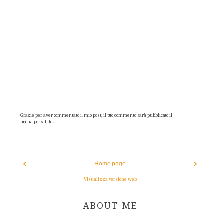
Grazie per aver commentato il mio post, il tuo commento sarà pubblicato il
prima possibile.
‹
›
Home page
Visualizza versione web
ABOUT AUTHOR
ABOUT ME