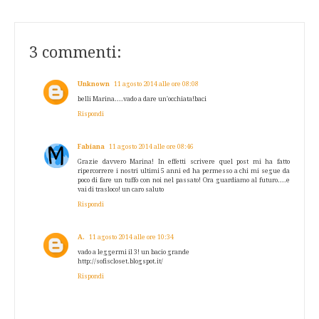
3 commenti:
Unknown
11 agosto 2014 alle ore 08:08
belli Marina....vado a dare un'occhiata!baci
Rispondi
Fabiana
11 agosto 2014 alle ore 08:46
Grazie davvero Marina! In effetti scrivere quel post mi ha fatto
ripercorrere i nostri ultimi 5 anni ed ha permesso a chi mi segue da
poco di fare un tuffo con noi nel passato! Ora guardiamo al futuro....e
vai di trasloco! un caro saluto
Rispondi
A.
11 agosto 2014 alle ore 10:34
vado a leggermi il 3! un bacio grande
http://sofiscloset.blogspot.it/
Rispondi