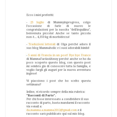
Ecco i miei preferiti:
-
25 luglio
di Mummyinprogress, colgo
l'occasione di farle di nuovo le
congratulazioni per la nascita "dell'inquilina",
benvenuta piccola! Anche se tanto piccola
non è... 4,350 kg di morbidezza!
-
Traduzioni letterali
di Olga perché adoro il
suo blog Mammaholic e i suoi adorabili bimbi!
-
5 anni di Francia in un post! Bye bye France
di MammaFarAndAway perché anche se ho da
poco scoperto questo blog, con questo post
mi sembra già di conoscere tutta la famiglia, e
voglio fargli gli auguri per la nuova avventura
inglese!
Vi piacciono i post che ho scelto questa
settimana?
Infine, vi ricordo sempre della mia rubrica:
"Racconti di Parto".
Per chi fosse interessato a condividere il suo
racconto di parto, basta mandarmi il racconto
via e-mail a:
da.mamma.a.mamma2012@gmail.com
e il
racconto sarà pubblicato qui sul mio blog.