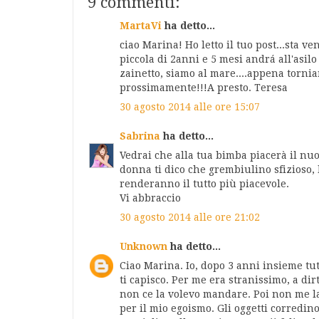
9 commenti:
MartaVi
ha detto...
ciao Marina! Ho letto il tuo post...sta 
piccola di 2anni e 5 mesi andrá all'asil
zainetto, siamo al mare....appena torni
prossimamente!!!A presto. Teresa
30 agosto 2014 alle ore 15:07
Sabrina
ha detto...
Vedrai che alla tua bimba piacerà il nu
donna ti dico che grembiulino sfizioso, 
renderanno il tutto più piacevole.
Vi abbraccio
30 agosto 2014 alle ore 21:02
Unknown
ha detto...
Ciao Marina. Io, dopo 3 anni insieme tut
ti capisco. Per me era stranissimo, a dir
non ce la volevo mandare. Poi non me la 
per il mio egoismo. Gli oggetti corredin