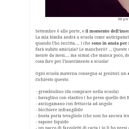
Kit per
Settembre è alle porte, e
il momento dell'inse
La mia bimba andrà a scuola come anticipataria
quando l'ho iscritta.... ) che
sono in ansia per 
Farà subito amicizia? Le mancherò? ... Queste
mente da mesi.... ma ormai che manca poco, d
cosa fare per l'inserimento a scuola!
Ogni scuola materna consegna ai genitori un
richiesto questo:
- grembiulino (da comprare nella scuola)
- bavaglino con elastico ( ho preso quello dei 
- asciugamano con fettuccia ad angolo
- bicchiere infrangibile
- busta porta tovagliolo (che non ho ancora tro
- sapone liquido
- un pacco di fazzoletti di carta ( io li ho presi 