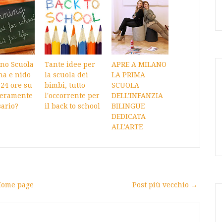
ano Scuola
Tante idee per
APRE A MILANO
na e nido
la scuola dei
LA PRIMA
 24 ore su
bimbi, tutto
SCUOLA
veramente
l'occorrente per
DELL'INFANZIA
ario?
il back to school
BILINGUE
DEDICATA
ALL'ARTE
ome page
Post più vecchio →