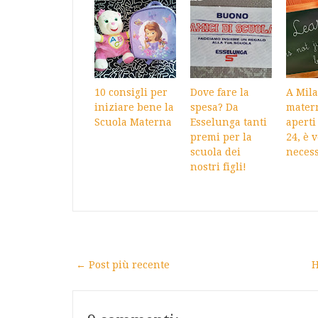
10 consigli per
Dove fare la
A Mil
iniziare bene la
spesa? Da
mater
Scuola Materna
Esselunga tanti
aperti
premi per la
24, è 
scuola dei
necess
nostri figli!
← Post più recente
H