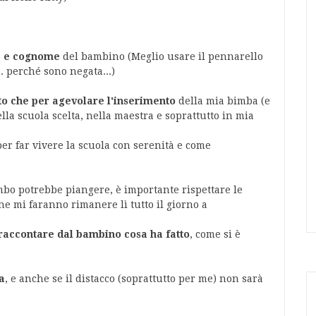
me e cognome
del bambino (Meglio usare il pennarello
.. perché sono negata...)
to che per agevolare l'inserimento
della mia bimba (e
lla scuola scelta, nella maestra e soprattutto in mia
per far vivere la scuola con serenità e come
mbo potrebbe piangere, è importante rispettare le
che mi faranno rimanere lì tutto il giorno a
raccontare dal bambino cosa ha fatto
, come si è
a
, e anche se il distacco (soprattutto per me) non sarà