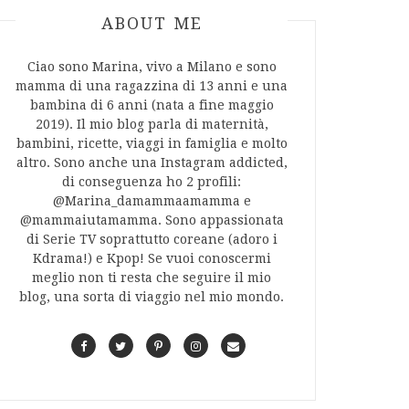
ABOUT AUTHOR
ABOUT ME
Ciao sono Marina, vivo a Milano e sono
mamma di una ragazzina di 13 anni e una
bambina di 6 anni (nata a fine maggio
2019). Il mio blog parla di maternità,
bambini, ricette, viaggi in famiglia e molto
altro. Sono anche una Instagram addicted,
di conseguenza ho 2 profili:
@Marina_damammaamamma e
@mammaiutamamma. Sono appassionata
di Serie TV soprattutto coreane (adoro i
Kdrama!) e Kpop! Se vuoi conoscermi
meglio non ti resta che seguire il mio
blog, una sorta di viaggio nel mio mondo.
F
T
P
I
C
a
w
i
n
o
c
i
n
s
n
e
t
t
t
t