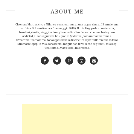
ABOUT AUTHOR
ABOUT ME
Ciao sono Marina, vivo a Milano e sono mamma di una ragazzina di 13 anni e una
bambina di 6 anni (nata a fine maggio 2019). Il mio blog parla di maternità,
bambini, ricette, viaggi in famiglia e molto altro. Sono anche una Instagram
addicted, di conseguenza ho 2 profili: @Marina_damammaamamma e
@mammaiutamamma. Sono appassionata di Serie TV soprattutto coreane (adoro i
Kdrama!) e Kpop! Se vuoi conoscermi meglio non ti resta che seguire il mio blog,
una sorta di viaggio nel mio mondo.
Facebook
Twitter
Pinterest
Instagram
Contact