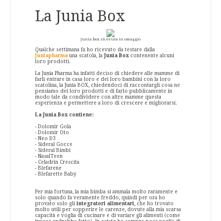
La Junia Box
Junia box ricevuta in omaggio
Qualche settimana fa ho ricevuto da testare dalla
Juniapharma
una scatola, la
Junia Box
contenente alcuni
loro prodotti.
La Junia Pharma ha infatti deciso di chiedere alle mamme di
farli entrare in casa loro e dei loro bambini con la loro
scatolina, la Junia BOX, chiedendoci di raccontargli cosa ne
pensiamo dei loro prodotti e di farlo pubblicamente in
modo tale da condividere con altre mamme questa
esperienza e permettere a loro di crescere e migliorarsi.
La Junia Box contiene:
- Dolomir Gola
- Dolomir Oto
- Neo D3
- Sideral Gocce
- Sideral Bimbi
- NasalTeen
- Celadrin Crescita
- Blefarene
- Blefarette Baby
Per mia fortuna, la mia bimba si ammala molto raramente e
solo quando fa veramente freddo, quindi per ora ho
provato solo gli
integratori alimentari
, che ho trovato
molto utili per sopperire le carenze, dovute alla mia scarsa
capacità e voglia di cucinare e di variare gli alimenti (come