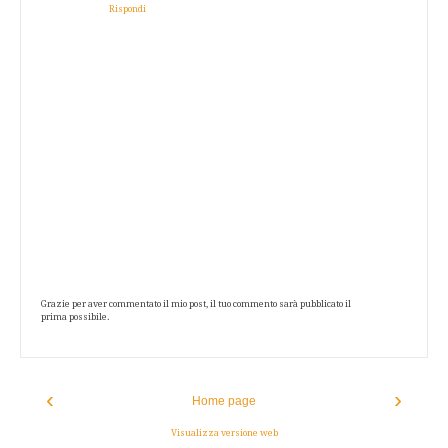
Rispondi
Grazie per aver commentato il mio post, il tuo commento sarà pubblicato il
prima possibile.
‹
›
Home page
Visualizza versione web