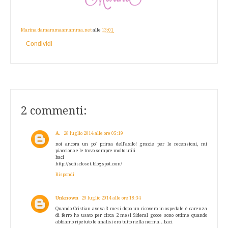
Marina damammaamamma.net
alle
13:01
Condividi
2 commenti:
A.
28 luglio 2014 alle ore 05:19
noi ancora un po' prima dell'asilo! grazie per le recensioni, mi
piacciono e le trovo sempre molto utili
baci
http://sofiscloset.blogspot.com/
Rispondi
Unknown
29 luglio 2014 alle ore 18:34
Quando Cristian aveva 3 mesi dopo un ricovero in ospedale è carenza
di ferro ho usato per circa 2 mesi Sideral gocce sono ottime quando
abbiamo ripetuto le analisi era tutto nella norma...baci