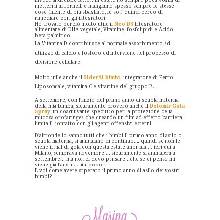
invece andrebbe fatto). In estate ho sempre poca voglia di
mettermi ai fornelli e mangiamo spesso sempre le stesse
cose (niente di più sbagliato, lo so!) quindi cerco di
rimediare con gli integratori.
Ho trovato perciò molto utile il
Neo D3
Integratore
alimentare di DHA vegetale, Vitamine, fosfolipidi e Acido
beta-palmitico.
La Vitamina D contribuisce al normale assorbimento ed
utilizzo di calcio e fosforo ed interviene nel processo di
divisione cellulare.
Molto utile anche il
SiderAl bimbi
integratore di Ferro
Liposomiale, vitamina C e vitamine del gruppo B.
A settembre, con l'inizio del primo anno di scuola materna
della mia bimba, sicuramente proverò anche il
Dolomir Gola
Spray
, un coadiuvante specifico per la protezione della
mucosa orofaringea che creando un film ad effetto barriera,
limita il contatto con gli agenti offensivi esterni.
D'altronde lo sanno tutti che i bimbi il primo anno di asilo o
scuola materna, si ammalano di continuo.... quindi se non le
viene il mal di gola con questa estate anomala.... ieri qui a
Milano, sembrava novembre.... sicuramente si ammalerà a
settembre... ma non ci devo pensare...che se ci penso mi
viene già l'ansia.... aiutoooo
E voi come avete superato il primo anno di asilo dei vostri
bimbi?