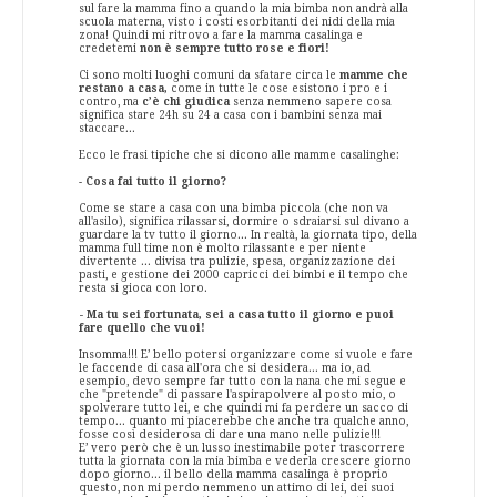
sul fare la mamma fino a quando la mia bimba non andrà alla
scuola materna, visto i costi esorbitanti dei nidi della mia
zona! Quindi mi ritrovo a fare la mamma casalinga e
credetemi
non è sempre tutto rose e fiori!
Ci sono molti luoghi comuni da sfatare circa le
mamme che
restano a casa,
come in tutte le cose esistono i pro e i
contro, ma
c’è chi giudica
senza nemmeno sapere cosa
significa stare 24h su 24 a casa con i bambini senza mai
staccare...
Ecco le frasi tipiche che si dicono alle mamme casalinghe:
-
Cosa fai tutto il giorno?
Come se stare a casa con una bimba piccola (che non va
all'asilo), significa rilassarsi, dormire o sdraiarsi sul divano a
guardare la tv tutto il giorno... In realtà, la giornata tipo, della
mamma full time non è molto rilassante e per niente
divertente ... divisa tra pulizie, spesa, organizzazione dei
pasti, e gestione dei 2000 capricci dei bimbi e il tempo che
resta si gioca con loro.
- Ma tu sei fortunata, sei a casa tutto il giorno e puoi
fare quello che vuoi!
Insomma!!! E’ bello potersi organizzare come si vuole e fare
le faccende di casa all'ora che si desidera... ma io, ad
esempio, devo sempre far tutto con la nana che mi segue e
che "pretende" di passare l'aspirapolvere al posto mio, o
spolverare tutto lei, e che quindi mi fa perdere un sacco di
tempo... quanto mi piacerebbe che anche tra qualche anno,
fosse così desiderosa di dare una mano nelle pulizie!!!
E’ vero però che è un lusso inestimabile poter trascorrere
tutta la giornata con la mia bimba e vederla crescere giorno
dopo giorno... il bello della mamma casalinga è proprio
questo, non mi perdo nemmeno un attimo di lei, dei suoi