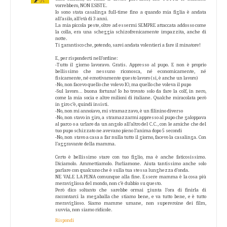
vorrebbero, NON ESISTE.
Io sono stata casalinga full-time fino a quando mia figlia è andata
all’asilo, all’età di 3 anni.
La mia piccola peste, oltre ad essermi SEMPRE attaccata addosso come
la colla, era una scheggia schizofrenicamente impazzita, anche di
notte.
Ti garantisco che, potendo, sarei andata volentieri a fare il minatore!
E, per risponderti nell’ordine:
-Tutto il giorno lavoravo. Gratis. Appresso al pupo. E non è proprio
bellissimo che nessuno riconosca, né economicamente, né
fisicamente, né emotivamente questo lavoro (si, è anche un lavoro)
-No, non facevo quello che volevo IO, ma quello che voleva il pupo
-Sul lavoro… buona fortuna! Io ho trovato solo da fare la colf, in nero,
come la mia socia e altre milioni di italiane. Qualche miracolata però
in giro c’è, quindi insisti.
-No, non mi annoiavo, mi stramazzavo, è un filinino diverso
-No, non stavo in giro, a stramazzarmi appresso al pupo che galoppava
al parco o a urlare da un angolo all’altro del C.C., con le amiche che del
tuo pupo schizzato ne avevano pieno l’anima dopo 5 secondi
-No, non stavo a casa a far nulla tutto il giorno, facevo la casalinga. Con
l’aggravante della mamma.
Certo è bellissimo stare con tuo figlio, ma è anche faticosissimo.
Diciamolo. Ammettiamolo. Parliamone. Aiuta tantissimo anche solo
parlare con qualcuno che è sulla tua stessa lunghezza d’onda.
NE VALE LA PENA comunque alla fine. Essere mamma è la cosa più
meravigliosa del mondo, non c’è dubbio su questo.
Però dico soltanto che sarebbe ormai giunta l’ora di finirla di
raccontarci la megaballa che stiamo bene, e va tutto bene, e è tutto
meraviglioso. Siamo mamme umane, non supereroine dei film,
suvvia, non siamo ridicole.
Rispondi