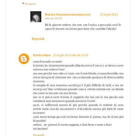
Risposte
Marina damammaamamma.net
25 luglio 2014
alle ore 18:59
Mi fa piacere vedere che non son l'unica a pensarla cosi! Io
spero di trovare un lavoro part time che sarebbe l'ideale!
Rispondi
HobbysSimo
25 luglio 2014 alle ore 15:50
sono d'accordo su tutto!
io lavoro, ho ricominciato quando Alberto aveva 8 mesi e se devo essere
sincera non vedevo l'ora!
ma non perché non volessi stare con il mio bimbo, ci mancherebbe, ma
avevo bisogno di ritrovare me stessa facendo qualcosa di diverso dalla
mamma.
il compito di una mamma casalinga è il più difficile di tutti, e me ne
accorgo nel fine settimana quando sono a stretto contatto con un bimbo
che come la tua non sta mai fermo.
ma se ti può essere d'aiuto, il rapporto che hai con la tua piccola non
cambierà mai nemmeno quando inizierà l'asilo!
anzi, si rafforzerà ancora di più perché quando vi vedrete la sera
avrete tante cose da raccontarvi e il desiderio ancora più forte di stare
insieme!
sarà meno tempo passato insieme durante il giorno, ma di sicuro più
di qualità!
vedrai.. ne gioverà il vostro rapporto, e farà bene a tutte e due!
un bacione!
Rispondi