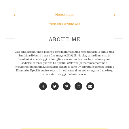
‹
›
Home page
Visualizza versione web
ABOUT AUTHOR
ABOUT ME
Ciao sono Marina, vivo a Milano e sono mamma di una ragazzina di 13 anni e una
bambina di 6 anni (nata a fine maggio 2019). Il mio blog parla di maternità,
bambini, ricette, viaggi in famiglia e molto altro. Sono anche una Instagram
addicted, di conseguenza ho 2 profili: @Marina_damammaamamma e
@mammaiutamamma. Sono appassionata di Serie TV soprattutto coreane (adoro i
Kdrama!) e Kpop! Se vuoi conoscermi meglio non ti resta che seguire il mio blog,
una sorta di viaggio nel mio mondo.
Facebook
Twitter
Pinterest
Instagram
Contact