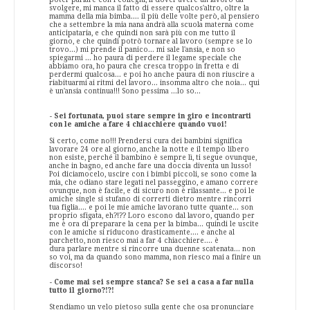
svolgere, mi manca il fatto di essere qualcos'altro, oltre la
mamma della mia bimba.... il più delle volte però, al pensiero
che a settembre la mia nana andrà alla scuola materna come
anticipataria, e che quindi non sarà più con me tutto il
giorno, e che quindi potrò tornare al lavoro (sempre se lo
trovo...) mi prende il panico... mi sale l'ansia, e non so
spiegarmi ... ho paura di perdere il legame speciale che
abbiamo ora, ho paura che cresca troppo in fretta e di
perdermi qualcosa... e poi ho anche paura di non riuscire a
riabituarmi ai ritmi del lavoro... insomma altro che noia... qui
è un'ansia continua!!! Sono pessima ...lo so...
- Sei fortunata, puoi stare sempre in giro e incontrarti
con le amiche a fare 4 chiacchiere quando vuoi!
Si certo, come no!!! Prendersi cura dei bambini significa
lavorare 24 ore al giorno, anche la notte e il tempo libero
non esiste, perché il bambino è sempre lì, ti segue ovunque,
anche in bagno, ed anche fare una doccia diventa un lusso!
Poi diciamocelo, uscire con i bimbi piccoli, se sono come la
mia, che odiano stare legati nel passeggino, e amano correre
ovunque, non è facile, e di sicuro non è rilassante... e poi le
amiche single si stufano di correrti dietro mentre rincorri
tua figlia.... e poi le mie amiche lavorano tutte quante... son
proprio sfigata, eh?!?? Loro escono dal lavoro, quando per
me è ora di preparare la cena per la bimba... quindi le uscite
con le amiche si riducono drasticamente.... e anche al
parchetto, non riesco mai a far 4 chiacchiere.... è
dura parlare mentre si rincorre una duenne scatenata... non
so voi, ma da quando sono mamma, non riesco mai a finire un
discorso!
- Come mai sei sempre stanca? Se sei a casa a far nulla
tutto il giorno?!?!
Stendiamo un velo pietoso sulla gente che osa pronunciare