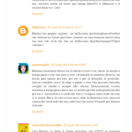
confermarti che ero molto più riposata quando andavo in ufficio che non
ora...riuscivo anche ad avere più tempo libero!!!! ti abbraccio e ti
auguro buon w.e. Lory
Rispondi
Unknown
25 luglio 2014 alle ore 21:27
Marina hai proprio ragione...un bellissimo post!complimenti!vedrai
che troverai un lavoro part time..intanto sei una mamma bravissima
ma non solo visto che hai un bellissimo blog!bravaaaaaa!!!!!baci
simona:)
Rispondi
mammapiky
26 luglio 2014 alle ore 00:08
Mamma lavoratrice divisa tra il volerlo essere e no. Avere un lavoro a
tempo pieno e che non può essere strutturato in maniera diversa, mi
lascia poco spazio per loro, per me e per la famiglia in generale.
Questo vuol,dire sensi di colpa a palate e una vita passata correndo,
sempre in ritardo e sempre allo stremo. Diversamente, essere
mamma a tempo pieno, forse non ce la farei perché tutto quello,che dici
per me e' sacrosanto e ci credo che non ci si riposa come credo che non
ci si annoi. Non e' la stessa cosa ma a volte, la domenica sera sono così
stanca dal week end che non vedo l'ora che arrivi il lunedì per tornare
al lavoro.
Rispondi
AnarchiColf AnoniMa
26 luglio 2014 alle ore 12:00
Cara Marina, in Italia il lavoro part-time, che TUTTE le mamme