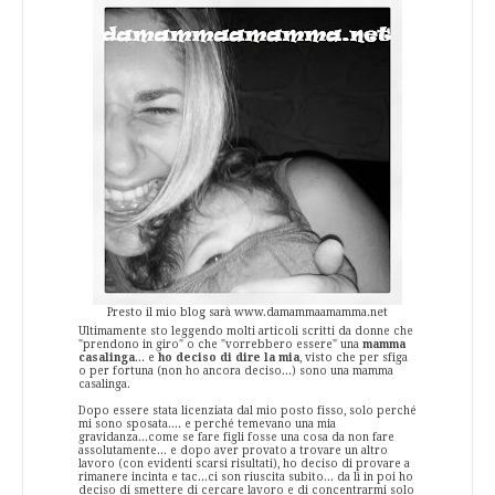
Presto il mio blog sarà www.damammaamamma.net
Ultimamente sto leggendo molti articoli scritti da donne che
"prendono in giro" o che "vorrebbero essere" una
mamma
casalinga
... e
ho deciso di dire la mia
, visto che per sfiga
o per fortuna (non ho ancora deciso...) sono una mamma
casalinga.
Dopo essere stata licenziata dal mio posto fisso, solo perché
mi sono sposata.... e perché temevano una mia
gravidanza...come se fare figli fosse una cosa da non fare
assolutamente... e dopo aver provato a trovare un altro
lavoro (con evidenti scarsi risultati), ho deciso di provare a
rimanere incinta e tac...ci son riuscita subito... da lì in poi ho
deciso di smettere di cercare lavoro e di concentrarmi solo