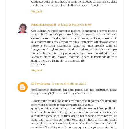
Ciò detto, quella del telelavoro secondo me sarebbe un'ottima soluzione
per le mamme, peccato che in Italia sia ancora un'utopia.
Rispondi
Patrizia Leonardi
28 luglio 2014 alle ore 16:08
Ciao Marina hai perfettamente ragione la mamma a tempo pieno e
senza aiuti è un ruolo pesante e faticoso. Io lavoro prevalentemente da
casa ed ho un bimbo di quasi un anno e mezzo, per fortuna ho un aiuto
alla mattina (una mia amica) mentre al pomeriggio il piccolo dorme e
riesco a gestirmi abbastanza bene, se tutto procede come da
"programma": i giorni in cui non riesce a dormire sono dolori e non per
nulla facile...Sono inoltre pienamente d'accordo anche sul fatto che al
lavoro si stacca dal ruolo di mamma...anche io lavorando da casa
quando non c'è o dorme riesco a rilassarmi!
Un bacione
Rispondi
DIY by Selena
15 agosto 2014 alle ore 22:52
perfettamente d'accordo con ogni parola che hai scritto!non potevi
spiegarlo meglio(la mia storia è uguale alla tua)!!
...soprattutto con il fatto che una mamma casalinga non è esattamente
come viene descritta la maggior parte delle volte...
quando mi viene detto sei a casa tutto il giorno e puoi fare quello che
vuoi o non fai niente tutto il giorno, e simili...mi sale una rabbia mista
a tristezza, come se fosse tutto facile e penso come a volte per me sia
stata una scelta "forzata"...una volta che si diventa mamma sarà a
tempo pieno, non ci sono sabati, domeniche, feste di natale o ferie...lo
sarai 24h/24 e 365 giorni l'anno...sempre e in ogni caso, sia che tu