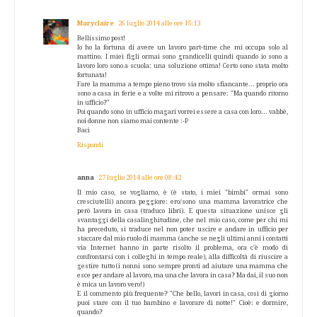
Maryclaire
26 luglio 2014 alle ore 15:13
Bellissimo post!
Io ho la fortuna di avere un lavoro part-time che mi occupa solo al
mattino. I miei figli ormai sono grandicelli quindi quando io sono a
lavoro loro sono a scuola: una soluzione ottima! Certo sono stata molto
fortunata!
Fare la mamma a tempo pieno trovo sia molto sfiancante... proprio ora
sono a casa in ferie e a volte mi ritrovo a pensare: "Ma quando ritorno
in ufficio?"
Poi quando sono in ufficio magari vorrei essere a casa con loro... vabbè,
noi donne non siamo mai contente :-P
Baci
Rispondi
anna
27 luglio 2014 alle ore 08:42
Il mio caso, se vogliamo, è (è stato, i miei "bimbi" ormai sono
cresciutelli) ancora peggiore: ero/sono una mamma lavoratrice che
però lavora in casa (traduco libri). E questa situazione unisce gli
svantaggi della casalinghitudine, che nel mio caso, come per chi mi
ha preceduto, si traduce nel non poter uscire e andare in ufficio per
staccare dal mio ruolo di mamma (anche se negli ultimi anni i contatti
via Internet hanno in parte risolto il problema, ora c'è modo di
confrontarsi con i colleghi in tempo reale), alla difficoltà di riuscire a
gestire tutto (i nonni sono sempre pronti ad aiutare una mamma che
esce per andare al lavoro, ma una che lavora in casa? Ma dai, il suo non
è mica un lavoro vero!)
E il commento più frequente? "Che bello, lavori in casa, così di giorno
puoi stare con il tuo bambino e lavorare di notte!" Cioè: e dormire,
quando?