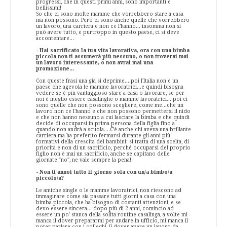
progressi, che in questi primi anni, sono importanti e
bellissimi!
So che ci sono molte mamme che vorrebbero stare a casa
ma non possono. Però ci sono anche quelle che vorrebbero
un lavoro, una carriera e non ce l’hanno... insomma non si
può avere tutto, e purtroppo in questo paese, ci si deve
accontentare...
- Hai sacrificato la tua vita lavorativa, ora con una bimba
piccola non ti assumerà più nessuno, o non troverai mai
un lavoro interessante, o non avrai mai una
promozione...
Con queste frasi una già si deprime....poi l'Italia non è un
paese che agevola le mamme lavoratrici...e quindi bisogna
vedere se è più vantaggioso stare a casa o lavorare, se per
noi è meglio essere casalinghe o mamme lavoratrici... poi ci
sono quelle che non possono scegliere, come me...che un
lavoro non ce l'hanno e che non possono permettersi il nido
e che non hanno nessuno a cui lasciare la bimba e che quindi
decide di occuparsi in prima persona della figlia fino a
quando non andrà a scuola....C’è anche chi aveva una brillante
carriera ma ha preferito fermarsi durante gli anni più
formativi della crescita dei bambini: si tratta di una scelta, di
priorità e non di un sacrificio, perché occuparsi del proprio
figlio non è mai un sacrificio, anche se capitano delle
giornate "no", ne vale sempre la pena!
- Non ti annoi tutto il giorno sola con un/a bimbo/a
piccolo/a?
Le amiche single o le mamme lavoratrici, non riescono ad
immaginare come sia passare tutti giorni a casa con una
bimba piccola, che ha bisogno di costanti attenzioni, e se
devo essere sincera... dopo più di 2 anni, comincio ad
essere un po' stanca della solita routine casalinga, a volte mi
manca il dover prepararmi per andare in ufficio, mi manca il
poter parlare con i colleghi, il dover avere un lavoro da