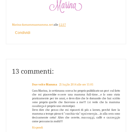
Marina damammaamamma.net
alle
12:37
Condividi
13 commenti:
Due volte Mamma
25 luglio 2014 alle ore 15:05
Cara Marina, io settimana scorsa ho proprio pubblicato un post sul fatto
che mi piacerebbe essere una mamma full-time...e lo sono stata
praticamente per tre anni, e devo dire che le domande che hai scritto
sono proprio quelle che facevano a me!!! (si vede che la mamma
casalinga è proprio uno stereotipo).
Devo dire che penso che mi riposerò di più a lavoro, perchè fare la
mamma a tempo pieno ti "succhia via" ogni energia...io alla sera sono
decisamente cotta! Altro che cerette, massaggi, caffè e cazzeggio
come pensano in molti!!!
Rispondi