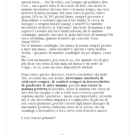
questa frase.... che di solito, son sempre gli uomini a dire
così.... ma a parte tutte le faccende da fare, che anche le
mamme lavoratrici devono fare e in meno tempo, ma vuoi
mettere la fatica mentale del stare tutto il giorno, tutti i
giorni, 24 h su 24, 365 giorni l'anno, sempre presente e
disponibile e scattante appena il tuo bimbo ti cerca, ha
bisogno o semplicemente piange e urla?!!? Le mamme
lavoratrici, al lavoro si "riposano" dal ruolo di mamma e dai
capricci costanti dei loro bimbi adorati, ma le mamme
casalinghe, quando staccano la spina dal ruolo di mamma? Un
ora a settimana, quando il marito gli concede "l'ora
d'aria"?!?!??!
Per le mamme casalinghe che hanno la nonna sempre pronta
a dare una mano....tanta invidia!!! E questa è tutta un'altra
storia... qui parlo di mamme casalinghe un po' sfigate, come
me....
Ma cosa mi lamento, poi, non lo so, che quando sto in giro
più di un ora senza la mia nana, mi manca e mi sento in
colpa... lo so, sono un caso disperato!!! eheheh
Dopo tutto questo discorso, vorrei concludere dicendo
che, secondo me, noi donne,
dovremmo smetterla di
criticarci sempre, di sentirci sempre in dovere/diritto
di giudicare le altre mamme
, perché
non esiste la
mamma perfetta
in assoluto, esiste la mamma che cerca di
fare del suo meglio, e che a volte non ci riesce, perché
capitano anche i giorni no... ma la cosa importante, secondo
me, è che dovremmo imparare a collaborare di più tra di
noi, senza giudicare, perchè i nostri figli hanno bisogno di
una madre positiva, realizzata, fiera di se stessa, che sia
casalinga o lavoratrice, a loro serve solo il nostro amore.
E voi cosa ne pensate?