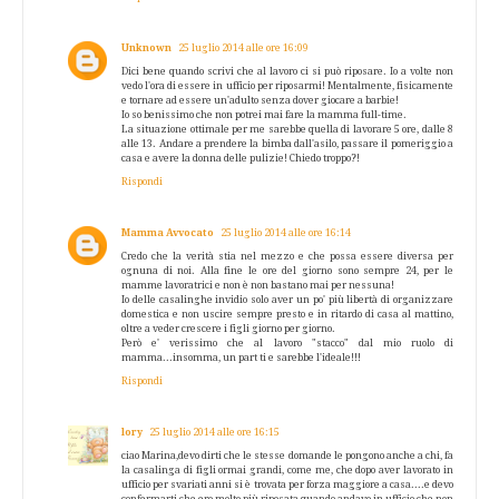
Unknown
25 luglio 2014 alle ore 16:09
Dici bene quando scrivi che al lavoro ci si può riposare. Io a volte non
vedo l'ora di essere in ufficio per riposarmi! Mentalmente, fisicamente
e tornare ad essere un'adulto senza dover giocare a barbie!
Io so benissimo che non potrei mai fare la mamma full-time.
La situazione ottimale per me sarebbe quella di lavorare 5 ore, dalle 8
alle 13. Andare a prendere la bimba dall'asilo, passare il pomeriggio a
casa e avere la donna delle pulizie! Chiedo troppo?!
Rispondi
Mamma Avvocato
25 luglio 2014 alle ore 16:14
Credo che la verità stia nel mezzo e che possa essere diversa per
ognuna di noi. Alla fine le ore del giorno sono sempre 24, per le
mamme lavoratrici e non è non bastano mai per nessuna!
Io delle casalinghe invidio solo aver un po' più libertà di organizzare
domestica e non uscire sempre presto e in ritardo di casa al mattino,
oltre a veder crescere i figli giorno per giorno.
Però e' verissimo che al lavoro "stacco" dal mio ruolo di
mamma...insomma, un part ti e sarebbe l'ideale!!!
Rispondi
lory
25 luglio 2014 alle ore 16:15
ciao Marina,devo dirti che le stesse domande le pongono anche a chi, fa
la casalinga di figli ormai grandi, come me, che dopo aver lavorato in
ufficio per svariati anni si è trovata per forza maggiore a casa....e devo