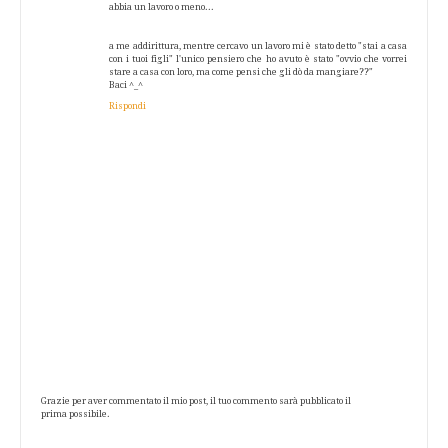
abbia un lavoro o meno...
a me addirittura, mentre cercavo un lavoro mi è stato detto "stai a casa
con i tuoi figli" l'unico pensiero che ho avuto è stato "ovvio che vorrei
stare a casa con loro, ma come pensi che gli dò da mangiare??"
Baci ^_^
Rispondi
Grazie per aver commentato il mio post, il tuo commento sarà pubblicato il
prima possibile.