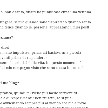
o, non è tanto, difatti ho pubblicato circa una ventina
ungere, scrivo quando sono "ispirata" o quando sento
sono felice quando le persone apprezzano i miei post!
 mamma?
 direi:
 e meno impulsiva, prima mi bastava una piccola
 a venti prima di rispondere!
ente le priorità della vita: in questo momento è
 del mio compagno visto che sono a casa in congedo
l tuo blog?
 pratica, quindi mi viene più facile scrivere di
o di "esperimenti" ben riusciti, se si può
to avvicinando sempre più al mondo eco bio e trovo