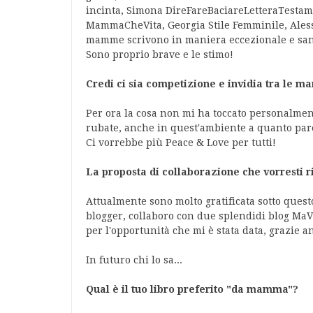
incinta, Simona DireFareBaciareLetteraTestame
MammaCheVita, Georgia Stile Femminile, Alessia
mamme scrivono in maniera eccezionale e san
Sono proprio brave e le stimo!
Credi ci sia competizione e invidia tra le 
Per ora la cosa non mi ha toccato personalmente
rubate, anche in quest'ambiente a quanto pare
Ci vorrebbe più Peace & Love per tutti!
La proposta di collaborazione che vorresti 
Attualmente sono molto gratificata sotto quest
blogger, collaboro con due splendidi blog Ma
per l'opportunità che mi è stata data, grazie a
In futuro chi lo sa...
Qual è il tuo libro preferito "da mamma"?