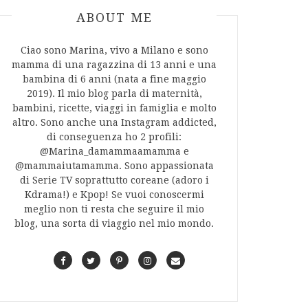
ABOUT AUTHOR
ABOUT ME
Ciao sono Marina, vivo a Milano e sono
mamma di una ragazzina di 13 anni e una
bambina di 6 anni (nata a fine maggio
2019). Il mio blog parla di maternità,
bambini, ricette, viaggi in famiglia e molto
altro. Sono anche una Instagram addicted,
di conseguenza ho 2 profili:
@Marina_damammaamamma e
@mammaiutamamma. Sono appassionata
di Serie TV soprattutto coreane (adoro i
Kdrama!) e Kpop! Se vuoi conoscermi
meglio non ti resta che seguire il mio
blog, una sorta di viaggio nel mio mondo.
F
T
P
I
C
a
w
i
n
o
c
i
n
s
n
e
t
t
t
t