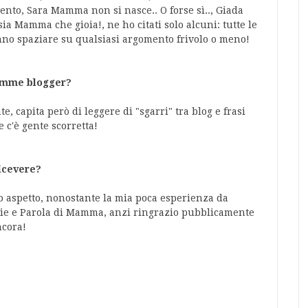
nto, Sara Mamma non si nasce.. O forse sì.., Giada
 Mamma che gioia!, ne ho citati solo alcuni: tutte le
no spaziare su qualsiasi argomento frivolo o meno!
mamme blogger?
, capita però di leggere di "sgarri" tra blog e frasi
 c'è gente scorretta!
ricevere?
o aspetto, nonostante la mia poca esperienza da
Vie e Parola di Mamma, anzi ringrazio pubblicamente
ncora!