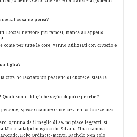
ull'argomento. Certo che se c'è da trattare argomenti
i social cosa ne pensi
?
ti i social network più famosi, manca all'appello
i!
e come per tutte le cose, vanno utilizzati con criterio e
ua figlia?
 città ho lasciato un pezzetto di cuore: e' stata la
Quali sono i blog che segui di più e perché?
re persone, spesso mamme come me: non si finisce mai
aro, ognuna da il meglio di se, mi piace leggerti, sì
ena Mammadalprimosguardo, Silvana Una mamma
maMondo, Koko Ordinata-mente, Rachele Non solo