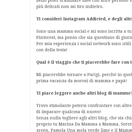
bello poter scambiare idee con altre persone s
più delicati non mi tiro indietro.
Ti consideri Instagram Addicted, e degli altr
Sono una mamma social e mi sono iscritta a tut
Pinterest, ma penso che sia questione di giorn
Per mia esperienza i social network sono utili 
con della testa!
Qual è il viaggio che ti piacerebbe fare con t
Mi piacerebbe tornare a Parigi, perché in quella
prima vacanza da morosi di mamma e papà!
Ti piace leggere anche altri blog di mamme? 
Trovo stimolante potersi confrontare con alt
di imparare qualcosa di nuovo!
Senza nulla togliere agli altri blog, che sia chi
proprio tu Marina Da Mamma a Mamma, Ser
green, Pamela Una mela verde lime e il Mam