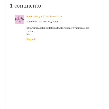
1 commento:
Mari
29 luglio 2014 alle ore 21:30
fantastico...che idea originale!!
http://emiliasalentoeffettomoda.altervista.org/mamma-esco/
grazie
Mari
Rispondi