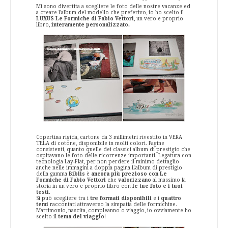
Mi sono divertita a scegliere le foto delle nostre vacanze ed
a creare l'album del modello che preferivo, io ho scelto il
LUXUS Le Formiche di Fabio Vettori
,
un vero e proprio
libro,
interamente personalizzato.
Copertina rigida, cartone da 3 millimetri rivestito in VERA
TELA di cotone, disponibile in molti colori. Pagine
consistenti, quanto quelle dei classici album di prestigio che
ospitavano le foto delle ricorrenze importanti. Legatura con
tecnologia Lay-Flat, per non perdere il minimo dettaglio
anche nelle immagini a doppia pagina.
L'album di prestigio
della gamma
Biblis
è
ancora più prezioso con Le
Formiche di Fabio Vettori
che
valorizzano
al massimo la
storia in un vero e proprio libro con
le tue foto e i tuoi
testi
.
Si può scegliere tra i
tre formati disponibili
e i
quattro
temi
raccontati attraverso la simpatia delle formichine.
Matrimonio, nascita, compleanno o viaggio, io ovviamente ho
scelto il
tema del viaggio
!