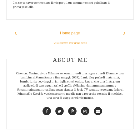
Grazie per aver commentato il mio post, il tuo commento sarà pubblicato il
prima possibile.
‹
›
Home page
Visualizza versione web
ABOUT AUTHOR
ABOUT ME
Ciao sono Marina, vivo a Milano e sono mamma di una ragazzina di 13 anni e una
bambina di 6 anni (nata a fine maggio 2019). Il mio blog parla di maternità,
bambini, ricette, viaggi in famiglia e molto altro. Sono anche una Instagram
addicted, di conseguenza ho 2 profili: @Marina_damammaamamma e
@mammaiutamamma. Sono appassionata di Serie TV soprattutto coreane (adoro i
Kdrama!) e Kpop! Se vuoi conoscermi meglio non ti resta che seguire il mio blog,
una sorta di viaggio nel mio mondo.
Facebook
Twitter
Pinterest
Instagram
Contact