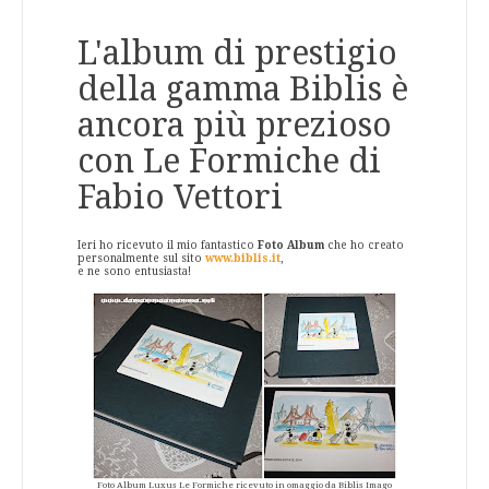
L'album di prestigio
della gamma Biblis è
ancora più prezioso
con Le Formiche di
Fabio Vettori
Ieri ho ricevuto il mio fantastico
Foto Album
che ho creato
personalmente sul sito
www.biblis.it
,
e ne sono entusiasta!
Foto Album Luxus Le Formiche ricevuto in omaggio da Biblis Imago