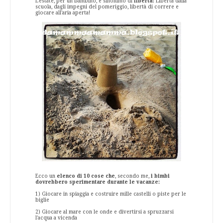
L'estate, per un bambino, è sinonimo di
libertà!
Libertà dalla
scuola, dagli impegni del pomeriggio, libertà di correre e
giocare all'aria aperta!
Ecco un
elenco di 10 cose che
, secondo me,
i bimbi
dovrebbero sperimentare durante le vacanze:
1) Giocare in spiaggia e costruire mille castelli o piste per le
biglie
2) Giocare al mare con le onde e divertirsi a spruzzarsi
l'acqua a vicenda