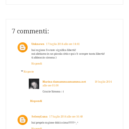
7 commenti:
Unknown
17 luglio 2014 alle ore 14:41
hai ragione l'estate significa libertà!
noi abitiamo in un piccola città e qui c'è sempre tanta libertà!
ti abbraccio simona:)
Rispondi
Risposte
Marina damammaamamma.net
18 luglio 2014
alle ore 01:00
Grazie Simona :-)
Rispondi
SelenyLuna
17 luglio 2014 alle ore 16:40
hai proprio ragione dolcissima!!!!!!!^_^
Rispondi