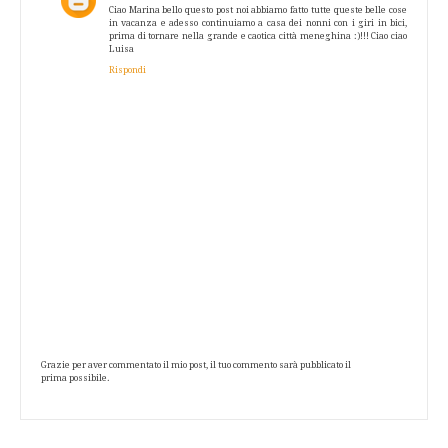
Ciao Marina bello questo post noi abbiamo fatto tutte queste belle cose
in vacanza e adesso continuiamo a casa dei nonni con i giri in bici,
prima di tornare nella grande e caotica città meneghina :)!!! Ciao ciao
Luisa
Rispondi
Grazie per aver commentato il mio post, il tuo commento sarà pubblicato il
prima possibile.