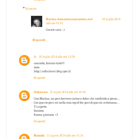
Risposte
Marina damammaamamma.net
18 luglio 2014
alle ore 01:01
Grazie cara :-)
Rispondi
A.
18 luglio 2014 alle ore 12:58
concordo, faremo tutto!!!
xoxo
http://sofiscloset.blogspot.it/
Rispondi
Unknown
21 luglio 2014 alle ore 10:45
Ciao Marina, un post davvero carino e dolce che condivido a pieno...
Con questo post sei nella mia top of the post di questa settimana...
Ti aspetto
Bacione
Buona giornata <3
Rispondi
Mamilu
11 agosto 2014 alle ore 15:16