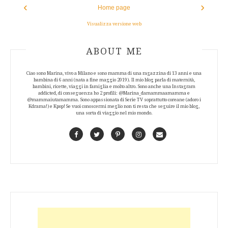
‹
›
Home page
Visualizza versione web
ABOUT AUTHOR
ABOUT ME
Ciao sono Marina, vivo a Milano e sono mamma di una ragazzina di 13 anni e una
bambina di 6 anni (nata a fine maggio 2019). Il mio blog parla di maternità,
bambini, ricette, viaggi in famiglia e molto altro. Sono anche una Instagram
addicted, di conseguenza ho 2 profili: @Marina_damammaamamma e
@mammaiutamamma. Sono appassionata di Serie TV soprattutto coreane (adoro i
Kdrama!) e Kpop! Se vuoi conoscermi meglio non ti resta che seguire il mio blog,
una sorta di viaggio nel mio mondo.
Facebook
Twitter
Pinterest
Instagram
Contact