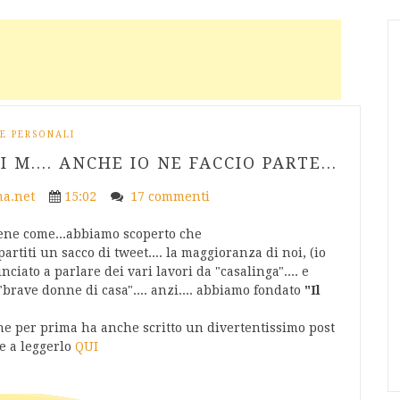
E PERSONALI
 M.... ANCHE IO NE FACCIO PARTE...
a.net
15:02
17 commenti
bene come...abbiamo scoperto che
n partiti un sacco di tweet.... la maggioranza di noi, (io
nciato a parlare dei vari lavori da "casalinga".... e
brave donne di casa".... anzi.... abbiamo fondato
"Il
he per prima ha anche scritto un divertentissimo post
te a leggerlo
QUI