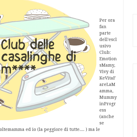
Per ora
fan
parte
dell'escl
usivo
Club:
Emotion
sMamy,
Vivy di
KeVitaF
areLaM
amma,
Mummy
inProgr
ess
(anche
se
ltemamma ed io (la peggiore di tutte.... ) ma le