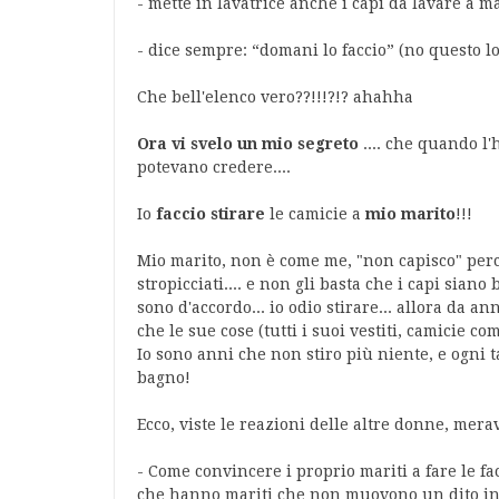
- mette in lavatrice anche i capi da lavare a ma
- dice sempre: “domani lo faccio” (no questo lo
Che bell'elenco vero??!!!?!? ahahha
Ora vi svelo un mio segreto
.... che quando l'
potevano credere....
Io
faccio stirare
le camicie a
mio marito
!!!
Mio marito, non è come me, "non capisco" perc
stropicciati.... e non gli basta che i capi siano 
sono d'accordo... io odio stirare... allora da a
che le sue cose (tutti i suoi vestiti, camicie com
Io sono anni che non stiro più niente, e ogni t
bagno!
Ecco, viste le reazioni delle altre donne, mera
- Come convincere i proprio mariti a fare le f
che hanno mariti che non muovono un dito in 