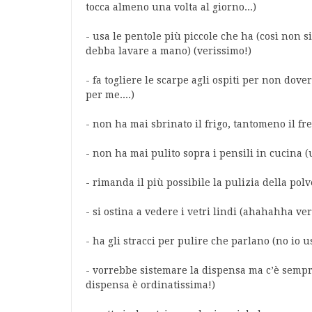
tocca almeno una volta al giorno...)
- usa le pentole più piccole che ha (così non si 
debba lavare a mano) (verissimo!)
- fa togliere le scarpe agli ospiti per non dov
per me....)
- non ha mai sbrinato il frigo, tantomeno il fre
- non ha mai pulito sopra i pensili in cucina (u
- rimanda il più possibile la pulizia della polve
- si ostina a vedere i vetri lindi (ahahahha ve
- ha gli stracci per pulire che parlano (no io us
- vorrebbe sistemare la dispensa ma c’è sempr
dispensa è ordinatissima!)