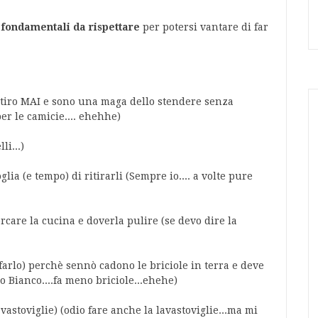
 fondamentali da rispettare
per potersi vantare di far
 stiro MAI e sono una maga dello stendere senza
per le camicie.... ehehhe)
li...)
lia (e tempo) di ritirarli (Sempre io.... a volte pure
care la cucina e doverla pulire (se devo dire la
farlo) perchè sennò cadono le briciole in terra e deve
o Bianco....fa meno briciole...ehehe)
astoviglie) (odio fare anche la lavastoviglie...ma mi