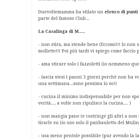
Duevoltemamma ha stilato un
elenco di punti
parte del famoso Club...
La Casalinga di M.....
- non stira, ma stende bene (Eccomi!!! Io non
mollette!!! Poi più tardi vi spiego come faccio 
- ama stirare solo i fazzoletti (io nemmeno quel
- lascia stesi i panni 3 giorni perchè non ha vog
una settimana...sono pessima lo so!)
- cucina il minimo indispensabile per non spor
verità.... a volte non ripulisco la cucina.... )
- non mangia pane (e costringe gli altri a non 
tirarle su (io uso solo il panbauletto del Mulin
- usa meno pentole possibile (pur avendo la lav