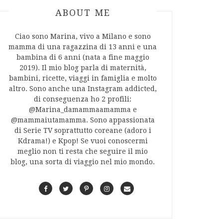
ABOUT AUTHOR
ABOUT ME
Ciao sono Marina, vivo a Milano e sono
mamma di una ragazzina di 13 anni e una
bambina di 6 anni (nata a fine maggio
2019). Il mio blog parla di maternità,
bambini, ricette, viaggi in famiglia e molto
altro. Sono anche una Instagram addicted,
di conseguenza ho 2 profili:
@Marina_damammaamamma e
@mammaiutamamma. Sono appassionata
di Serie TV soprattutto coreane (adoro i
Kdrama!) e Kpop! Se vuoi conoscermi
meglio non ti resta che seguire il mio
blog, una sorta di viaggio nel mio mondo.
F
T
P
I
C
a
w
i
n
o
c
i
n
s
n
e
t
t
t
t