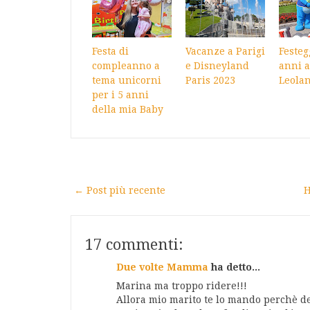
Festa di
Vacanze a Parigi
Festeg
compleanno a
e Disneyland
anni a
tema unicorni
Paris 2023
Leola
per i 5 anni
della mia Baby
← Post più recente
H
17 commenti:
Due volte Mamma
ha detto...
Marina ma troppo ridere!!!
Allora mio marito te lo mando perchè dev