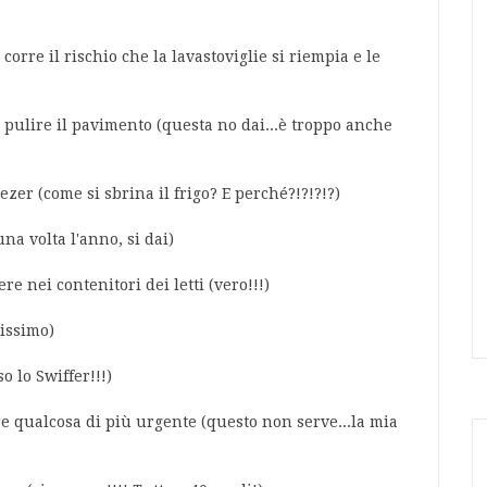
corre il rischio che la lavastoviglie si riempia e le
er pulire il pavimento (questa no dai...è troppo anche
ezer (come si sbrina il frigo? E perché?!?!?!?)
na volta l'anno, si dai)
re nei contenitori dei letti (vero!!!)
rissimo)
o lo Swiffer!!!)
e qualcosa di più urgente (questo non serve...la mia