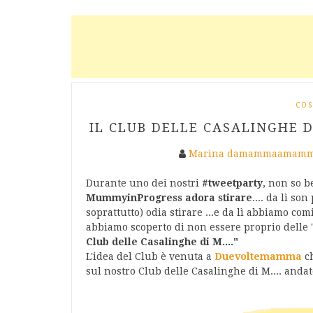
COS
IL CLUB DELLE CASALINGHE DI
Marina damammaamamm
Durante uno dei nostri
#tweetparty
, non so 
MummyinProgress
adora stirare
.... da lì so
soprattutto) odia stirare ...e da lì abbiamo comi
abbiamo scoperto di non essere proprio delle "
Club delle Casalinghe di M...."
L'idea del Club è venuta a
Duevoltemamma
c
sul nostro Club delle Casalinghe di M.... anda