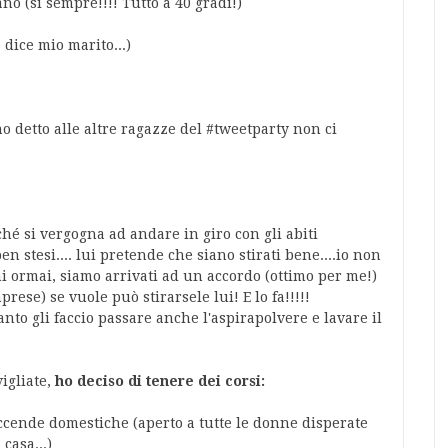
no (si sempre!!!! Tutto a 40 gradi!)
 dice mio marito...)
ho detto alle altre ragazze del #tweetparty non ci
hé si vergogna ad andare in giro con gli abiti
ben stesi.... lui pretende che siano stirati bene....io non
nni ormai, siamo arrivati ad un accordo (ottimo per me!)
prese) se vuole può stirarsele lui! E lo fa!!!!!
anto gli faccio passare anche l'aspirapolvere e lavare il
vigliate,
ho deciso di tenere dei corsi:
accende domestiche (aperto a tutte le donne disperate
casa...)