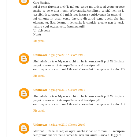
Cara Marina,
mi ci sono ritrovata anch'io nel tuo post e mi unisco al vostro gruppo
anche se sono una mamma/lavoratrice/casalinga perché non ho le
possibilità per avere chi mi fa tutto in casa x cui dovendo far tutto mi ...
mi cimento in escamotage davvero disparati come quelli che hai
elencato tu. Nota dolente mio marito le camicie proprio non le vuole
stirare x cui tocca a me ... fortunata tu!!!
Un abbraccio
Nunù
Rispondi
Unknown
4 giugno 2014 alle ore 19:12
Ahahahah tra te e Ady non so chi mi ha fatto morire di più! Mi dispiace
proprio non esserci stata quella sera al tweetparty!!
comunque io iscrivo il mio! Ma vedi che con lui il compito sarà arduo XD
Rispondi
Unknown
4 giugno 2014 alle ore 19:12
Ahahahah tra te e Ady non so chi mi ha fatto morire di più! Mi dispiace
proprio non esserci stata quella sera al tweetparty!!
comunque io iscrivo il mio! Ma vedi che con lui il compito sarà arduo XD
Rispondi
Unknown
4 giugno 2014 alle ore 20:46
Marina!!!!!!!!che bello questo post!anche io non stiro maiiiiii...recupero
tempo!mio marito nelle faccende non mi aiuta....vado a leggere il