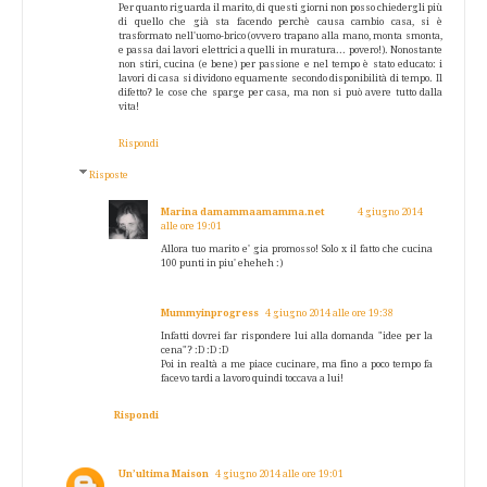
Per quanto riguarda il marito, di questi giorni non posso chiedergli più
di quello che già sta facendo perchè causa cambio casa, si è
trasformato nell'uomo-brico (ovvero trapano alla mano, monta smonta,
e passa dai lavori elettrici a quelli in muratura... povero!). Nonostante
non stiri, cucina (e bene) per passione e nel tempo è stato educato: i
lavori di casa si dividono equamente secondo disponibilità di tempo. Il
difetto? le cose che sparge per casa, ma non si può avere tutto dalla
vita!
Rispondi
Risposte
Marina damammaamamma.net
4 giugno 2014
alle ore 19:01
Allora tuo marito e' gia promosso! Solo x il fatto che cucina
100 punti in piu' eheheh :)
Mummyinprogress
4 giugno 2014 alle ore 19:38
Infatti dovrei far rispondere lui alla domanda "idee per la
cena"? :D :D :D
Poi in realtà a me piace cucinare, ma fino a poco tempo fa
facevo tardi a lavoro quindi toccava a lui!
Rispondi
Un’ultima Maison
4 giugno 2014 alle ore 19:01