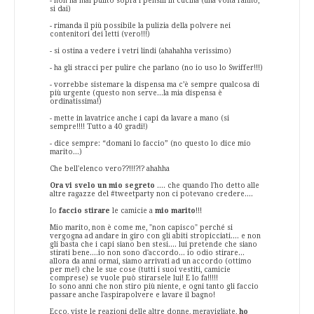
- non ha mai pulito sopra i pensili in cucina (una volta l'anno,
si dai)
- rimanda il più possibile la pulizia della polvere nei
contenitori dei letti (vero!!!)
- si ostina a vedere i vetri lindi (ahahahha verissimo)
- ha gli stracci per pulire che parlano (no io uso lo Swiffer!!!)
- vorrebbe sistemare la dispensa ma c’è sempre qualcosa di
più urgente (questo non serve...la mia dispensa è
ordinatissima!)
- mette in lavatrice anche i capi da lavare a mano (si
sempre!!!! Tutto a 40 gradi!)
- dice sempre: “domani lo faccio” (no questo lo dice mio
marito...)
Che bell'elenco vero??!!!?!? ahahha
Ora vi svelo un mio segreto
.... che quando l'ho detto alle
altre ragazze del #tweetparty non ci potevano credere....
Io
faccio stirare
le camicie a
mio marito
!!!
Mio marito, non è come me, "non capisco" perché si
vergogna ad andare in giro con gli abiti stropicciati.... e non
gli basta che i capi siano ben stesi.... lui pretende che siano
stirati bene....io non sono d'accordo... io odio stirare...
allora da anni ormai, siamo arrivati ad un accordo (ottimo
per me!) che le sue cose (tutti i suoi vestiti, camicie
comprese) se vuole può stirarsele lui! E lo fa!!!!!
Io sono anni che non stiro più niente, e ogni tanto gli faccio
passare anche l'aspirapolvere e lavare il bagno!
Ecco, viste le reazioni delle altre donne, meravigliate,
ho