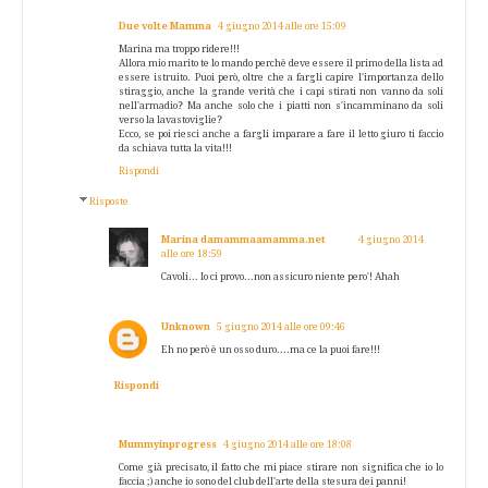
Due volte Mamma
4 giugno 2014 alle ore 15:09
Marina ma troppo ridere!!!
Allora mio marito te lo mando perchè deve essere il primo della lista ad
essere istruito. Puoi però, oltre che a fargli capire l'importanza dello
stiraggio, anche la grande verità che i capi stirati non vanno da soli
nell'armadio? Ma anche solo che i piatti non s'incamminano da soli
verso la lavastoviglie?
Ecco, se poi riesci anche a fargli imparare a fare il letto giuro ti faccio
da schiava tutta la vita!!!
Rispondi
Risposte
Marina damammaamamma.net
4 giugno 2014
alle ore 18:59
Cavoli... Io ci provo...non assicuro niente pero'! Ahah
Unknown
5 giugno 2014 alle ore 09:46
Eh no però è un osso duro....ma ce la puoi fare!!!
Rispondi
Mummyinprogress
4 giugno 2014 alle ore 18:08
Come già precisato, il fatto che mi piace stirare non significa che io lo
faccia ;) anche io sono del club dell'arte della stesura dei panni!