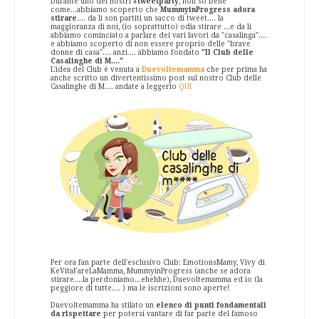
Durante uno dei nostri
#tweetparty
, non so bene
come...abbiamo scoperto che
MummyinProgress
adora
stirare
.... da lì son partiti un sacco di tweet.... la
maggioranza di noi, (io soprattutto) odia stirare ...e da lì
abbiamo cominciato a parlare dei vari lavori da "casalinga"....
e abbiamo scoperto di non essere proprio delle "brave
donne di casa".... anzi.... abbiamo fondato
"Il Club delle
Casalinghe di M...."
L'idea del Club è venuta a
Duevoltemamma
che per prima ha
anche scritto un divertentissimo post sul nostro Club delle
Casalinghe di M.... andate a leggerlo
QUI
Per ora fan parte dell'esclusivo Club: EmotionsMamy, Vivy di
KeVitaFareLaMamma, MummyinProgress (anche se adora
stirare....la perdoniamo...ehehhe), Duevoltemamma ed io (la
peggiore di tutte.... ) ma le iscrizioni sono aperte!
Duevoltemamma ha stilato un
elenco di punti fondamentali
da rispettare
per potersi vantare di far parte del famoso