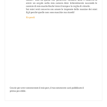
avere un angolo nella mia camera dove letteralmente nascondo le
camicie di mio marito finché trovo il tempo e la voglia di stirarle.
Sui miei vetri conservo con amore le impronte delle manine dei miei
figli perchè quelle non sono macchie ma ricordi!
Rispondi
Grazie per aver commentato il mio post, il tuo commento sarà pubblicato il
prima possibile.