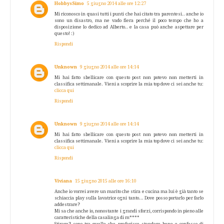
HobbysSimo
5 giugno 2014 alle ore 12:27
Mi riconosco in quasi tutti i punti che hai citato tra parentesi.. anche io
sono un disastro, ma ne vado fiera perché il poco tempo che ho a
disposizione lo dedico ad Alberto.. e la casa può anche aspettare per
questo! :)
Rispondi
Unknown
9 giugno 2014 alle ore 14:14
Mi hai fatto sbellicare con questo post non potevo non metterti in
classifica settimanale. Vieni a scoprire la mia top dove ci sei anche tu:
clicca qui
Rispondi
Unknown
9 giugno 2014 alle ore 14:14
Mi hai fatto sbellicare con questo post non potevo non metterti in
classifica settimanale. Vieni a scoprire la mia top dove ci sei anche tu:
clicca qui
Rispondi
Viviana
15 giugno 2015 alle ore 16:10
Anche io vorrei avere un marito che stira e cucina ma lui è già tanto se
schiaccia play sulla lavatrice ogni tanto... Dove posso portarlo per farlo
addestrare?
Mi sa che anche io, nonostante i grandi sforzi, corrispondo in pieno alle
caratteristiche della casalinga di m****
Stirare? sono tra quelle che preferisce stendere bene e confesso di