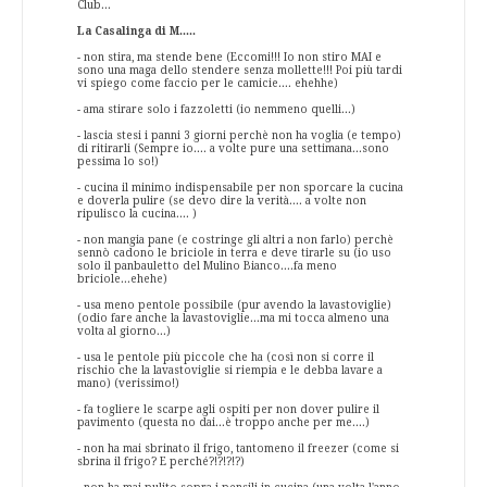
Club...
La Casalinga di M.....
- non stira, ma stende bene (Eccomi!!! Io non stiro MAI e
sono una maga dello stendere senza mollette!!! Poi più tardi
vi spiego come faccio per le camicie.... ehehhe)
- ama stirare solo i fazzoletti (io nemmeno quelli...)
- lascia stesi i panni 3 giorni perchè non ha voglia (e tempo)
di ritirarli (Sempre io.... a volte pure una settimana...sono
pessima lo so!)
- cucina il minimo indispensabile per non sporcare la cucina
e doverla pulire (se devo dire la verità.... a volte non
ripulisco la cucina.... )
- non mangia pane (e costringe gli altri a non farlo) perchè
sennò cadono le briciole in terra e deve tirarle su (io uso
solo il panbauletto del Mulino Bianco....fa meno
briciole...ehehe)
- usa meno pentole possibile (pur avendo la lavastoviglie)
(odio fare anche la lavastoviglie...ma mi tocca almeno una
volta al giorno...)
- usa le pentole più piccole che ha (così non si corre il
rischio che la lavastoviglie si riempia e le debba lavare a
mano) (verissimo!)
- fa togliere le scarpe agli ospiti per non dover pulire il
pavimento (questa no dai...è troppo anche per me....)
- non ha mai sbrinato il frigo, tantomeno il freezer (come si
sbrina il frigo? E perché?!?!?!?)