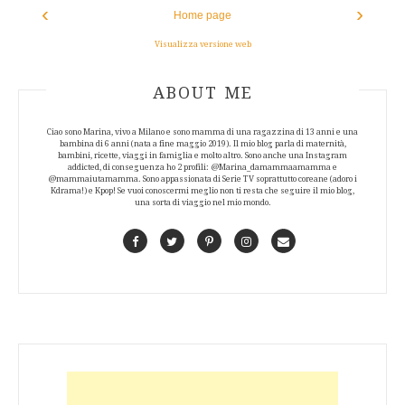
‹
›
Home page
Visualizza versione web
ABOUT AUTHOR
ABOUT ME
Ciao sono Marina, vivo a Milano e sono mamma di una ragazzina di 13 anni e una
bambina di 6 anni (nata a fine maggio 2019). Il mio blog parla di maternità,
bambini, ricette, viaggi in famiglia e molto altro. Sono anche una Instagram
addicted, di conseguenza ho 2 profili: @Marina_damammaamamma e
@mammaiutamamma. Sono appassionata di Serie TV soprattutto coreane (adoro i
Kdrama!) e Kpop! Se vuoi conoscermi meglio non ti resta che seguire il mio blog,
una sorta di viaggio nel mio mondo.
Facebook
Twitter
Pinterest
Instagram
Contact