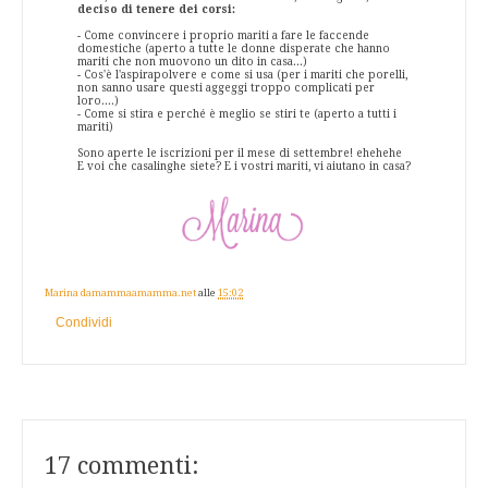
deciso di tenere dei corsi:
- Come convincere i proprio mariti a fare le faccende
domestiche (aperto a tutte le donne disperate che hanno
mariti che non muovono un dito in casa...)
- Cos'è l'aspirapolvere e come si usa (per i mariti che porelli,
non sanno usare questi aggeggi troppo complicati per
loro....)
- Come si stira e perché è meglio se stiri te (aperto a tutti i
mariti)
Sono aperte le iscrizioni per il mese di settembre! ehehehe
E voi che casalinghe siete? E i vostri mariti, vi aiutano in casa?
Marina damammaamamma.net
alle
15:02
Condividi
17 commenti: