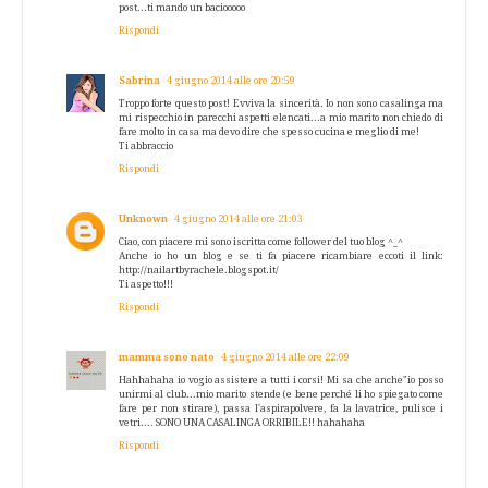
post...ti mando un baciooooo
Rispondi
Sabrina
4 giugno 2014 alle ore 20:59
Troppo forte questo post! Evviva la sincerità. Io non sono casalinga ma
mi rispecchio in parecchi aspetti elencati...a mio marito non chiedo di
fare molto in casa ma devo dire che spesso cucina e meglio di me!
Ti abbraccio
Rispondi
Unknown
4 giugno 2014 alle ore 21:03
Ciao, con piacere mi sono iscritta come follower del tuo blog ^_^
Anche io ho un blog e se ti fa piacere ricambiare eccoti il link:
http://nailartbyrachele.blogspot.it/
Ti aspetto!!!
Rispondi
mamma sono nato
4 giugno 2014 alle ore 22:09
Hahhahaha io vogio assistere a tutti i corsi! Mi sa che anche"io posso
unirmi al club...mio marito stende (e bene perché li ho spiegato come
fare per non stirare), passa l'aspirapolvere, fa la lavatrice, pulisce i
vetri.... SONO UNA CASALINGA ORRIBILE!! hahahaha
Rispondi