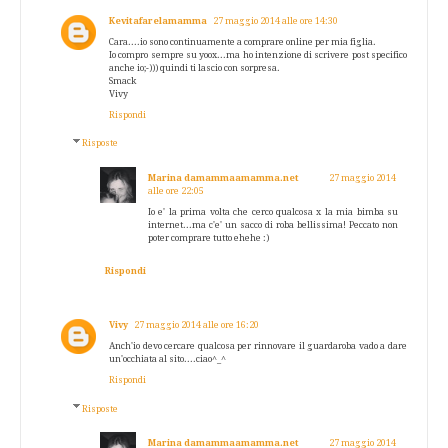
Kevitafarelamamma
27 maggio 2014 alle ore 14:30
Cara....io sono continuamente a comprare online per mia figlia.
Io compro sempre su yoox...ma ho intenzione di scrivere post specifico
anche io;-))) quindi ti lascio con sorpresa.
Smack
Vivy
Rispondi
Risposte
Marina damammaamamma.net
27 maggio 2014
alle ore 22:05
Io e' la prima volta che cerco qualcosa x la mia bimba su
internet...ma c'e' un sacco di roba bellissima! Peccato non
poter comprare tutto ehehe :)
Rispondi
Vivy
27 maggio 2014 alle ore 16:20
Anch'io devo cercare qualcosa per rinnovare il guardaroba vado a dare
un'occhiata al sito....ciao^_^
Rispondi
Risposte
Marina damammaamamma.net
27 maggio 2014