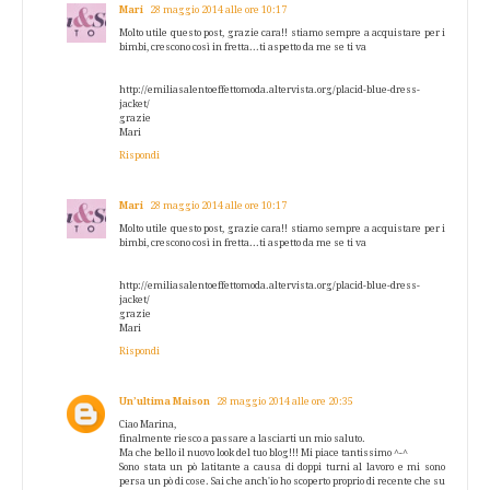
Mari
28 maggio 2014 alle ore 10:17
Molto utile questo post, grazie cara!! stiamo sempre a acquistare per i
bimbi, crescono così in fretta...ti aspetto da me se ti va
http://emiliasalentoeffettomoda.altervista.org/placid-blue-dress-
jacket/
grazie
Mari
Rispondi
Mari
28 maggio 2014 alle ore 10:17
Molto utile questo post, grazie cara!! stiamo sempre a acquistare per i
bimbi, crescono così in fretta...ti aspetto da me se ti va
http://emiliasalentoeffettomoda.altervista.org/placid-blue-dress-
jacket/
grazie
Mari
Rispondi
Un’ultima Maison
28 maggio 2014 alle ore 20:35
Ciao Marina,
finalmente riesco a passare a lasciarti un mio saluto.
Ma che bello il nuovo look del tuo blog!!! Mi piace tantissimo ^-^
Sono stata un pò latitante a causa di doppi turni al lavoro e mi sono
persa un pò di cose. Sai che anch'io ho scoperto proprio di recente che su