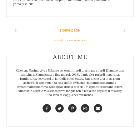
prima possibile.
‹
›
Home page
Visualizza versione web
ABOUT AUTHOR
ABOUT ME
Ciao sono Marina, vivo a Milano e sono mamma di una ragazzina di 13 anni e una
bambina di 6 anni (nata a fine maggio 2019). Il mio blog parla di maternità,
bambini, ricette, viaggi in famiglia e molto altro. Sono anche una Instagram
addicted, di conseguenza ho 2 profili: @Marina_damammaamamma e
@mammaiutamamma. Sono appassionata di Serie TV soprattutto coreane (adoro i
Kdrama!) e Kpop! Se vuoi conoscermi meglio non ti resta che seguire il mio blog,
una sorta di viaggio nel mio mondo.
Facebook
Twitter
Pinterest
Instagram
Contact