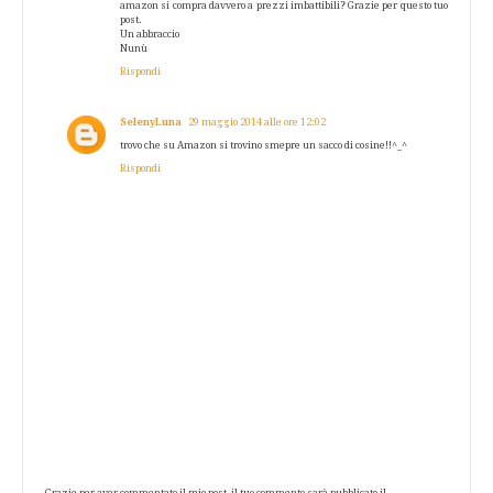
amazon si compra davvero a prezzi imbattibili? Grazie per questo tuo
post.
Un abbraccio
Nunù
Rispondi
SelenyLuna
29 maggio 2014 alle ore 12:02
trovo che su Amazon si trovino smepre un sacco di cosine!!^_^
Rispondi
Grazie per aver commentato il mio post, il tuo commento sarà pubblicato il