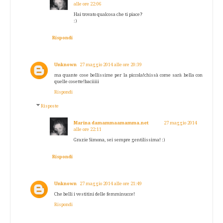
alle ore 22:06
Hai trovato qualcosa che ti piace?
:)
Rispondi
Unknown
27 maggio 2014 alle ore 20:39
ma quante cose bellissime per la piccola!chissà come sarà bella con
quelle cosette!baciiiii
Rispondi
Risposte
Marina damammaamamma.net
27 maggio 2014
alle ore 22:11
Grazie Simona, sei sempre gentilissima! :)
Rispondi
Unknown
27 maggio 2014 alle ore 21:49
Che belli i vestitini delle femminucce!
Rispondi