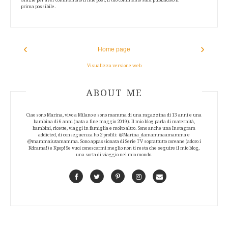
prima possibile.
‹
›
Home page
Visualizza versione web
ABOUT AUTHOR
ABOUT ME
Ciao sono Marina, vivo a Milano e sono mamma di una ragazzina di 13 anni e una
bambina di 6 anni (nata a fine maggio 2019). Il mio blog parla di maternità,
bambini, ricette, viaggi in famiglia e molto altro. Sono anche una Instagram
addicted, di conseguenza ho 2 profili: @Marina_damammaamamma e
@mammaiutamamma. Sono appassionata di Serie TV soprattutto coreane (adoro i
Kdrama!) e Kpop! Se vuoi conoscermi meglio non ti resta che seguire il mio blog,
una sorta di viaggio nel mio mondo.
Facebook
Twitter
Pinterest
Instagram
Contact