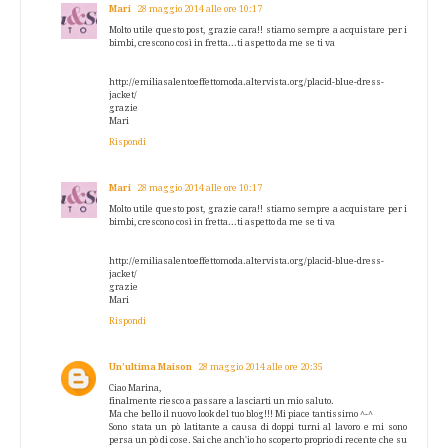
Mari
28 maggio 2014 alle ore 10:17
Molto utile questo post, grazie cara!! stiamo sempre a acquistare per i
bimbi, crescono così in fretta...ti aspetto da me se ti va
http://emiliasalentoeffettomoda.altervista.org/placid-blue-dress-
jacket/
grazie
Mari
Rispondi
Mari
28 maggio 2014 alle ore 10:17
Molto utile questo post, grazie cara!! stiamo sempre a acquistare per i
bimbi, crescono così in fretta...ti aspetto da me se ti va
http://emiliasalentoeffettomoda.altervista.org/placid-blue-dress-
jacket/
grazie
Mari
Rispondi
Un’ultima Maison
28 maggio 2014 alle ore 20:35
Ciao Marina,
finalmente riesco a passare a lasciarti un mio saluto.
Ma che bello il nuovo look del tuo blog!!! Mi piace tantissimo ^-^
Sono stata un pò latitante a causa di doppi turni al lavoro e mi sono
persa un pò di cose. Sai che anch'io ho scoperto proprio di recente che su