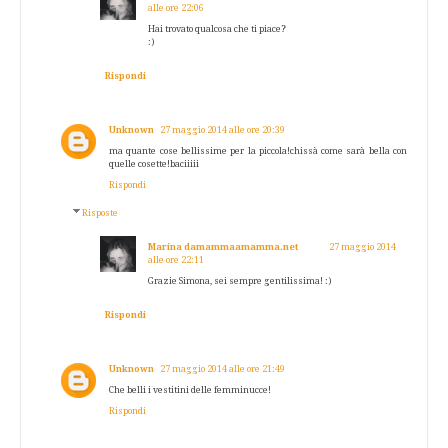
alle ore 22:06
Hai trovato qualcosa che ti piace?
:)
Rispondi
Unknown
27 maggio 2014 alle ore 20:39
ma quante cose bellissime per la piccola!chissà come sarà bella con
quelle cosette!baciiiii
Rispondi
Risposte
Marina damammaamamma.net
27 maggio 2014
alle ore 22:11
Grazie Simona, sei sempre gentilissima! :)
Rispondi
Unknown
27 maggio 2014 alle ore 21:49
Che belli i vestitini delle femminucce!
Rispondi