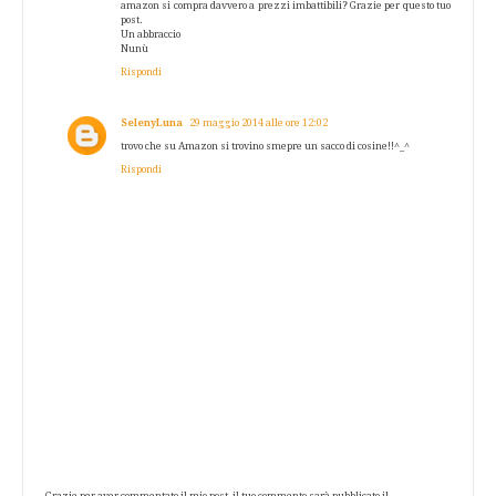
amazon si compra davvero a prezzi imbattibili? Grazie per questo tuo
post.
Un abbraccio
Nunù
Rispondi
SelenyLuna
29 maggio 2014 alle ore 12:02
trovo che su Amazon si trovino smepre un sacco di cosine!!^_^
Rispondi
Grazie per aver commentato il mio post, il tuo commento sarà pubblicato il