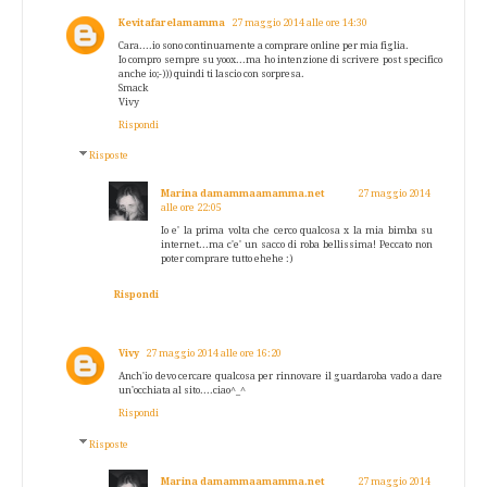
Kevitafarelamamma
27 maggio 2014 alle ore 14:30
Cara....io sono continuamente a comprare online per mia figlia.
Io compro sempre su yoox...ma ho intenzione di scrivere post specifico
anche io;-))) quindi ti lascio con sorpresa.
Smack
Vivy
Rispondi
Risposte
Marina damammaamamma.net
27 maggio 2014
alle ore 22:05
Io e' la prima volta che cerco qualcosa x la mia bimba su
internet...ma c'e' un sacco di roba bellissima! Peccato non
poter comprare tutto ehehe :)
Rispondi
Vivy
27 maggio 2014 alle ore 16:20
Anch'io devo cercare qualcosa per rinnovare il guardaroba vado a dare
un'occhiata al sito....ciao^_^
Rispondi
Risposte
Marina damammaamamma.net
27 maggio 2014