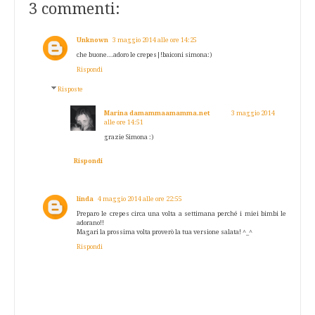
3 commenti:
Unknown
3 maggio 2014 alle ore 14:25
che buone...adoro le crepes|!baiconi simona:)
Rispondi
Risposte
Marina damammaamamma.net
3 maggio 2014
alle ore 14:51
grazie Simona :)
Rispondi
linda
4 maggio 2014 alle ore 22:55
Preparo le crepes circa una volta a settimana perché i miei bimbi le
adorano!!
Magari la prossima volta proverò la tua versione salata! ^_^
Rispondi