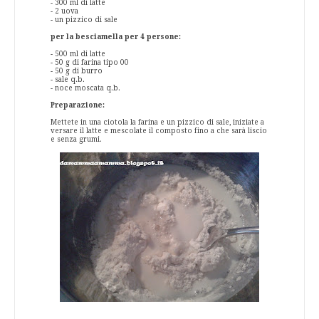
- 300 ml di latte
- 2 uova
- un pizzico di sale
per la besciamella per 4 persone:
- 500 ml di latte
- 50 g di farina tipo 00
- 50 g di burro
- sale q.b.
- noce moscata q.b.
Preparazione:
Mettete in una ciotola la farina e un pizzico di sale, iniziate a
versare il latte e mescolate il composto fino a che sarà liscio
e senza grumi.