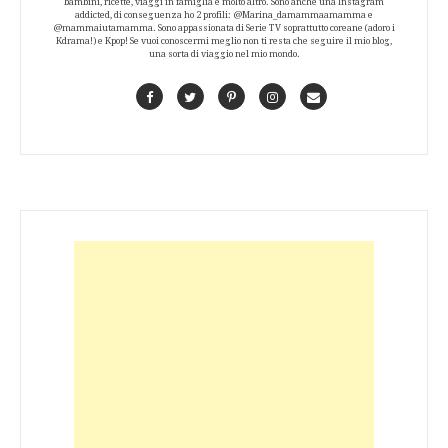
bambini, ricette, viaggi in famiglia e molto altro. Sono anche una Instagram
addicted, di conseguenza ho 2 profili: @Marina_damammaamamma e
@mammaiutamamma. Sono appassionata di Serie TV soprattutto coreane (adoro i
Kdrama!) e Kpop! Se vuoi conoscermi meglio non ti resta che seguire il mio blog,
una sorta di viaggio nel mio mondo.
Facebook
Twitter
Pinterest
Instagram
Contact