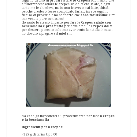
Oggi ho deciso di provare a fare
le Crepes
! Mio marito che
è italofrancese adora le crepes sia dolci che salate, e ogni
tanto me le chiedeva, ma io non le avevo mai fatte, chissà
perché credevo fosse complicato farle... invece oggi ho
deciso di provarle e ho scoperto che
sono facilissime
e mi
son venute pure benissimo!
Ho usato lo stesso impasto per fare le
Crepes salate
con
besciamella e prosciutto
per cena e poi le
Crepes dolci
per dessert, peccato solo non aver avuto la nutella in casa...
ho dovuto ripiegare sul
miele
....
Ma ecco gli ingredienti e il procedimento per fare
8 Crepes
e la besciamella
Ingredienti per 8 crepes:
- 125 g di farina tipo 00