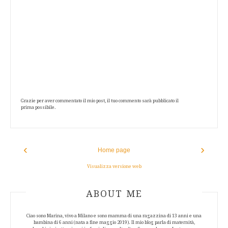
Grazie per aver commentato il mio post, il tuo commento sarà pubblicato il
prima possibile.
‹
›
Home page
Visualizza versione web
ABOUT AUTHOR
ABOUT ME
Ciao sono Marina, vivo a Milano e sono mamma di una ragazzina di 13 anni e una
bambina di 6 anni (nata a fine maggio 2019). Il mio blog parla di maternità,