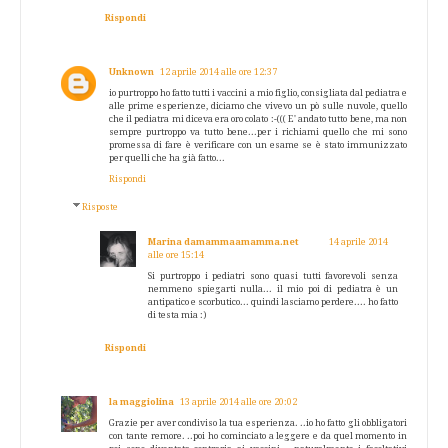
Rispondi
Unknown
12 aprile 2014 alle ore 12:37
io purtroppo ho fatto tutti i vaccini a mio figlio, consigliata dal pediatra e
alle prime esperienze, diciamo che vivevo un pò sulle nuvole, quello
che il pediatra mi diceva era oro colato :-((( E' andato tutto bene, ma non
sempre purtroppo va tutto bene...per i richiami quello che mi sono
promessa di fare è verificare con un esame se è stato immunizzato
per quelli che ha già fatto...
Rispondi
Risposte
Marina damammaamamma.net
14 aprile 2014
alle ore 15:14
Si purtroppo i pediatri sono quasi tutti favorevoli senza
nemmeno spiegarti nulla... il mio poi di pediatra è un
antipatico e scorbutico... quindi lasciamo perdere.... ho fatto
di testa mia :)
Rispondi
la maggiolina
13 aprile 2014 alle ore 20:02
Grazie per aver condiviso la tua esperienza. ..io ho fatto gli obbligatori
con tante remore. ..poi ho cominciato a leggere e da quel momento in