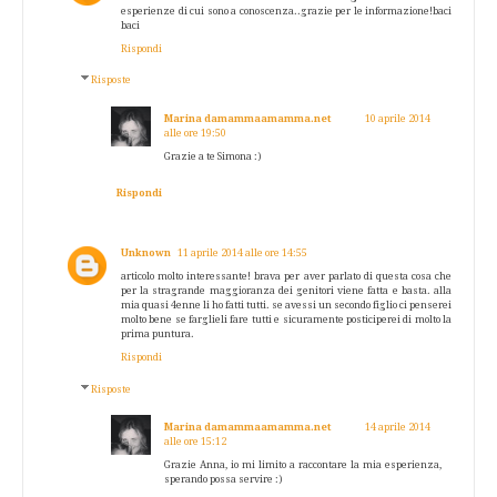
esperienze di cui sono a conoscenza..grazie per le informazione!baci
baci
Rispondi
Risposte
Marina damammaamamma.net
10 aprile 2014
alle ore 19:50
Grazie a te Simona :)
Rispondi
Unknown
11 aprile 2014 alle ore 14:55
articolo molto interessante! brava per aver parlato di questa cosa che
per la stragrande maggioranza dei genitori viene fatta e basta. alla
mia quasi 4enne li ho fatti tutti. se avessi un secondo figlio ci penserei
molto bene se farglieli fare tutti e sicuramente posticiperei di molto la
prima puntura.
Rispondi
Risposte
Marina damammaamamma.net
14 aprile 2014
alle ore 15:12
Grazie Anna, io mi limito a raccontare la mia esperienza,
sperando possa servire :)