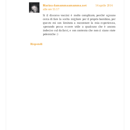
Marina damammaamamma.net
14 aprile 2014
alle ore 15:17
Si il discorso vaccini è molto complicato, perché ognuno
cerca di fare la scelta migliore per il proprio bambino, per
questo mi son limitata a raccontare la mia esperienza,
sperando possa essere utile a qualcuno che è ancora
indeciso sul da farsi, e son contenta che non ci siano state
polemiche :)
Rispondi