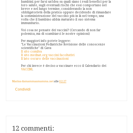
bambini; per farsi un'idea su quali siano i reali benefici per la
loro salute, sugli eventuali rischi che essi comportano nel
breve e nel lungo termine, considerando la non
obbligatorietà della pratica oppure decidendo di rimandare
la somministrazione del vaccino più in là nel tempo, una
volta che il bambino abbia maturato il suo sistema
immunitario.
Voi cosa ne pensate dei vaccini? (Cercando di non far
polemica, ma di scambiarci le nostre opinioni)
Per maggiori info potete leggere:
"Le Vaccinazioni Pediatriche Revisione delle conoscenze
scientifiche" di Gava
Il sito comilva
Il sito mednat.org vaccini facoltativi
Il lato oscuro delle vaccinazioni
Per chi invece è deciso a vaccinare ecco il Calendario dei
VACCINI
.
Marina damammaamamma.net
alle
02:27
Condividi
12 commenti: