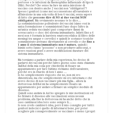
pertosse e le infezioni da Haemophilus influenzale di tipo b
(Hib). Perché? Che senso ha fare un unica iniezione di
vaccino con dentro anche 2 vaccini non "obbligatori"?
Spesso i genitori (come me) acconsentono all'esavalente e
all'iniezione in una sola volta di ben 6 vaccini, senza sapere
di fatto che
possono dire di NO ai due vaccini NON
obbligatori
. Ma ovviamente nessuno te lo dice....
La somministrazione polivalente dei vaccini (siano essi in
unica formulazione o somministrati l'uno dopo l'altro in
un'unica seduta vaccinale) può comportare danni da
sovraccarico e choc del sistema immunitario. Infatti fino a 6
mesi non è formata la barriera ematoencefalica (il filtro delle
meningi tra sangue e cervello) e quindi le sostanze tossiche
somministrate arrivano direttamente al cervello e che
fino a
1 anno il sistema immunitario non è maturo,
quindi i
bimbi sotto l'anno "possono" o non produrre anticorpi, o
avere reazioni gravi o avere modificazioni durature del
sistema immunitario.
Ma torniamo a parlare della mia esperienza, ho deciso di
parlarvi dei vaccini perché l'altro giorno sono stata chiamata
dall'Asl della mia zona per chiedermi di fissare un
appuntamento per fare l'ultimo richiamo dell'esavalente,
perché ero in ritardo di ben 1 anno ....
Io ho semplicemente risposto che no, non mi ero
dimenticata, ma che semplicemente mi ero informata e che
avevo deciso di non vaccinare più mia figlia... allora la
dottoressa dell'Asl mi ha semplicemente fissato un
appuntamento per andare a firmare un semplice modulo di
dissenso.
Quindi sono andata in Asl ho spiegato le mie motivazioni ed
ho firmato il dissenso alle vaccinazioni senza nessun
problema, alla fine la dottoressa mi ha anche detto che in
caso cambiassi idea loro sono sempre lì....
Io non credo cambierò idea, però il mio consiglio per tutti i
genitori indecisi è quello di informarsi bene, per poter
scegliere più consapevolmente se vaccinare o meno i propri