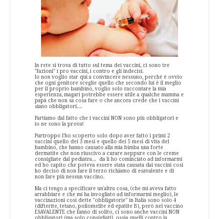
In rete si trova di tutto sul tema dei vaccini, ci sono tre
"fazioni" i pro vaccini, i contro e gli indecisi.
Io non voglio star qui a convincere nessuno, perché è ovvio
che ogni genitore sceglie quello che secondo lui è il meglio
per il proprio bambino, voglio solo raccontare la mia
esperienza, magari potrebbe essere utile a qualche mamma e
papà che non sa cosa fare o che ancora crede che i vaccini
siano obbligatori....
Partiamo dal fatto che i vaccini NON sono più obbligatori e
io ne sono la prova!
Purtroppo l'ho scoperto solo dopo aver fatto i primi 2
vaccini quello dei 3 mesi e quello dei 5 mesi di vita del
bambino, che hanno causato alla mia bimba una forte
dermatite che non riuscivo a curare neppure con le creme
consigliate dal pediatra... da lì ho cominciato ad informarmi
ed ho capito che poteva essere stata causata dai vaccini così
ho deciso di non fare il terzo richiamo di esavalente e di
non fare più nessun vaccino.
Ma ci tengo a specificare un'altra cosa, (che mi aveva fatto
arrabbiare e che mi ha invogliato ad informarmi meglio), le
vaccinazioni così dette "obbligatorie" in Italia sono solo 4
(difterite, tetano, poliomelite ed epatite B), però nel vaccino
ESAVALENTE che fanno di solito, ci sono anche vaccini NON
obbligatori (ma solo consigliati), ossia quelli contro la