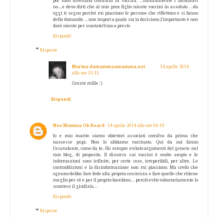
poi sono diventata contraria ai vaccini. ..naturalmente i facoltativi
no...e devo dirti che al mio prox figlio niente vaccini in assoluto. ..da
oggi ti seguo perché mi piacciono le persone che riflettono e si fanno
delle domande. ..non import a quale sia la decisione,l'importante è non
dare niente per scontato!!ciao a presto
Rispondi
Risposte
Marina damammaamamma.net
14 aprile 2014
alle ore 15:15
Grazie mille :)
Rispondi
Neo Mamma Ob Board
14 aprile 2014 alle ore 00:19
Io e mio marito siamo obiettori associati comilva da prima che
nascesse pupi. Non lo abbiamo vaccinato. Qui da noi fanno
l'esavalente, come da te. Ho sempre evitato argomenti del genere nel
mio blog, di proposito. Il discorso sui vaccini è molto ampio e le
informazioni sono infinite, per certe cose, irreperibili, per altre. Le
contraddizioni e la disinformazione non mi piacciono. Ma credo che
ognuno debba fare fede alla propria coscienza e fare quello che ritiene
meglio per sè e per il proprio bambino... perciò evito volontariamente lo
scontro e il giudizio...
Rispondi
Risposte