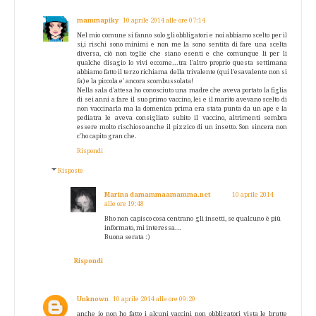
mammapiky
10 aprile 2014 alle ore 07:14
Nel mio comune si fanno solo gli obbligatori e noi abbiamo scelto per il
si,i rischi sono minimi e non me la sono sentita di fare una scelta
diversa, ciò non toglie che siano esenti e che comunque li per li
qualche disagio lo vivi eccome...tra l'altro proprio questa settimana
abbiamo fatto il terzo richiama della trivalente (qui l'esavalente non si
fa) e la piccola e' ancora scombussolata!
Nella sala d'attesa ho conosciuto una madre che aveva portato la figlia
di sei anni a fare il suo primo vaccino, lei e il marito avevano scelto di
non vaccinarla ma la domenica prima era stata punta da un ape e la
pediatra le aveva consigliato subito il vaccino, altrimenti sembra
essere molto rischioso anche il pizzico di un insetto. Son sincera non
c'ho capito gran che.
Rispondi
Risposte
Marina damammaamamma.net
10 aprile 2014
alle ore 19:48
Bho non capisco cosa centrano gli insetti, se qualcuno è più
informato, mi interessa...
Buona serata :)
Rispondi
Unknown
10 aprile 2014 alle ore 09:20
anche io non ho fatto i alcuni vaccini non obbligatori vista le brutte