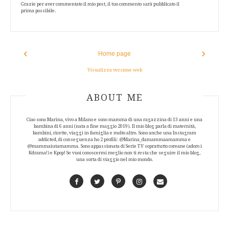
Grazie per aver commentato il mio post, il tuo commento sarà pubblicato il
prima possibile.
‹
›
Home page
Visualizza versione web
ABOUT AUTHOR
ABOUT ME
Ciao sono Marina, vivo a Milano e sono mamma di una ragazzina di 13 anni e una
bambina di 6 anni (nata a fine maggio 2019). Il mio blog parla di maternità,
bambini, ricette, viaggi in famiglia e molto altro. Sono anche una Instagram
addicted, di conseguenza ho 2 profili: @Marina_damammaamamma e
@mammaiutamamma. Sono appassionata di Serie TV soprattutto coreane (adoro i
Kdrama!) e Kpop! Se vuoi conoscermi meglio non ti resta che seguire il mio blog,
una sorta di viaggio nel mio mondo.
Facebook
Twitter
Pinterest
Instagram
Contact