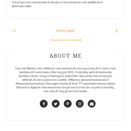
Grazie per aver commentato il mio post, il tuo commento sarà pubblicato il
prima possibile.
‹
›
Home page
Visualizza versione web
ABOUT AUTHOR
ABOUT ME
Ciao sono Marina, vivo a Milano e sono mamma di una ragazzina di 13 anni e una
bambina di 6 anni (nata a fine maggio 2019). Il mio blog parla di maternità,
bambini, ricette, viaggi in famiglia e molto altro. Sono anche una Instagram
addicted, di conseguenza ho 2 profili: @Marina_damammaamamma e
@mammaiutamamma. Sono appassionata di Serie TV soprattutto coreane (adoro i
Kdrama!) e Kpop! Se vuoi conoscermi meglio non ti resta che seguire il mio blog,
una sorta di viaggio nel mio mondo.
Facebook
Twitter
Pinterest
Instagram
Contact