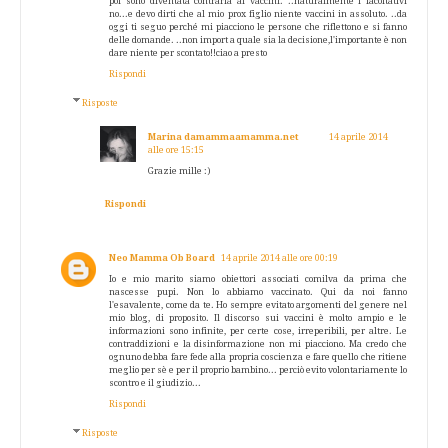
poi sono diventata contraria ai vaccini. ..naturalmente i facoltativi
no...e devo dirti che al mio prox figlio niente vaccini in assoluto. ..da
oggi ti seguo perché mi piacciono le persone che riflettono e si fanno
delle domande. ..non import a quale sia la decisione,l'importante è non
dare niente per scontato!!ciao a presto
Rispondi
Risposte
Marina damammaamamma.net
14 aprile 2014
alle ore 15:15
Grazie mille :)
Rispondi
Neo Mamma Ob Board
14 aprile 2014 alle ore 00:19
Io e mio marito siamo obiettori associati comilva da prima che
nascesse pupi. Non lo abbiamo vaccinato. Qui da noi fanno
l'esavalente, come da te. Ho sempre evitato argomenti del genere nel
mio blog, di proposito. Il discorso sui vaccini è molto ampio e le
informazioni sono infinite, per certe cose, irreperibili, per altre. Le
contraddizioni e la disinformazione non mi piacciono. Ma credo che
ognuno debba fare fede alla propria coscienza e fare quello che ritiene
meglio per sè e per il proprio bambino... perciò evito volontariamente lo
scontro e il giudizio...
Rispondi
Risposte