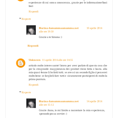
esperienze di cui sono a conoscenza..grazie per le informazione!baci
baci
Rispondi
Risposte
Marina damammaamamma.net
10 aprile 2014
alle ore 19:50
Grazie a te Simona :)
Rispondi
Unknown
11 aprile 2014 alle ore 14:55
articolo molto interessante! brava per aver parlato di questa cosa che
per la stragrande maggioranza dei genitori viene fatta e basta. alla
mia quasi 4enne li ho fatti tutti. se avessi un secondo figlio ci penserei
molto bene se farglieli fare tutti e sicuramente posticiperei di molto la
prima puntura.
Rispondi
Risposte
Marina damammaamamma.net
14 aprile 2014
alle ore 15:12
Grazie Anna, io mi limito a raccontare la mia esperienza,
sperando possa servire :)