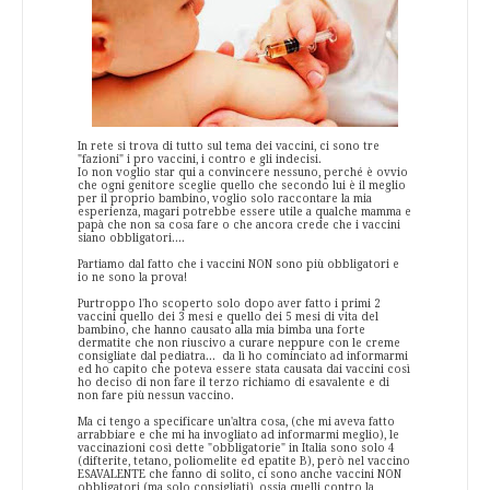
In rete si trova di tutto sul tema dei vaccini, ci sono tre
"fazioni" i pro vaccini, i contro e gli indecisi.
Io non voglio star qui a convincere nessuno, perché è ovvio
che ogni genitore sceglie quello che secondo lui è il meglio
per il proprio bambino, voglio solo raccontare la mia
esperienza, magari potrebbe essere utile a qualche mamma e
papà che non sa cosa fare o che ancora crede che i vaccini
siano obbligatori....
Partiamo dal fatto che i vaccini NON sono più obbligatori e
io ne sono la prova!
Purtroppo l'ho scoperto solo dopo aver fatto i primi 2
vaccini quello dei 3 mesi e quello dei 5 mesi di vita del
bambino, che hanno causato alla mia bimba una forte
dermatite che non riuscivo a curare neppure con le creme
consigliate dal pediatra... da lì ho cominciato ad informarmi
ed ho capito che poteva essere stata causata dai vaccini così
ho deciso di non fare il terzo richiamo di esavalente e di
non fare più nessun vaccino.
Ma ci tengo a specificare un'altra cosa, (che mi aveva fatto
arrabbiare e che mi ha invogliato ad informarmi meglio), le
vaccinazioni così dette "obbligatorie" in Italia sono solo 4
(difterite, tetano, poliomelite ed epatite B), però nel vaccino
ESAVALENTE che fanno di solito, ci sono anche vaccini NON
obbligatori (ma solo consigliati), ossia quelli contro la