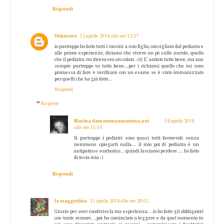
Rispondi
Unknown
12 aprile 2014 alle ore 12:37
io purtroppo ho fatto tutti i vaccini a mio figlio, consigliata dal pediatra e
alle prime esperienze, diciamo che vivevo un pò sulle nuvole, quello
che il pediatra mi diceva era oro colato :-((( E' andato tutto bene, ma non
sempre purtroppo va tutto bene...per i richiami quello che mi sono
promessa di fare è verificare con un esame se è stato immunizzato
per quelli che ha già fatto...
Rispondi
Risposte
Marina damammaamamma.net
14 aprile 2014
alle ore 15:14
Si purtroppo i pediatri sono quasi tutti favorevoli senza
nemmeno spiegarti nulla... il mio poi di pediatra è un
antipatico e scorbutico... quindi lasciamo perdere.... ho fatto
di testa mia :)
Rispondi
la maggiolina
13 aprile 2014 alle ore 20:02
Grazie per aver condiviso la tua esperienza. ..io ho fatto gli obbligatori
con tante remore. ..poi ho cominciato a leggere e da quel momento in