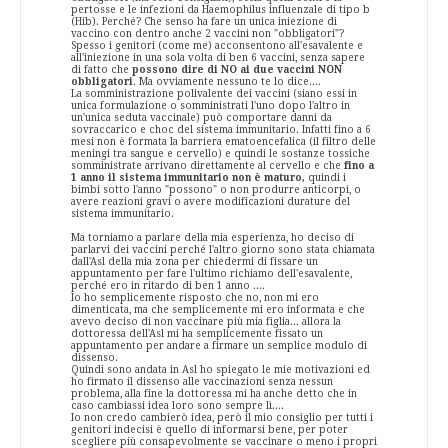
pertosse e le infezioni da Haemophilus influenzale di tipo b
(Hib). Perché? Che senso ha fare un unica iniezione di
vaccino con dentro anche 2 vaccini non "obbligatori"?
Spesso i genitori (come me) acconsentono all'esavalente e
all'iniezione in una sola volta di ben 6 vaccini, senza sapere
di fatto che
possono dire di NO ai due vaccini NON
obbligatori
. Ma ovviamente nessuno te lo dice....
La somministrazione polivalente dei vaccini (siano essi in
unica formulazione o somministrati l'uno dopo l'altro in
un'unica seduta vaccinale) può comportare danni da
sovraccarico e choc del sistema immunitario. Infatti fino a 6
mesi non è formata la barriera ematoencefalica (il filtro delle
meningi tra sangue e cervello) e quindi le sostanze tossiche
somministrate arrivano direttamente al cervello e che
fino a
1 anno il sistema immunitario non è maturo,
quindi i
bimbi sotto l'anno "possono" o non produrre anticorpi, o
avere reazioni gravi o avere modificazioni durature del
sistema immunitario.
Ma torniamo a parlare della mia esperienza, ho deciso di
parlarvi dei vaccini perché l'altro giorno sono stata chiamata
dall'Asl della mia zona per chiedermi di fissare un
appuntamento per fare l'ultimo richiamo dell'esavalente,
perché ero in ritardo di ben 1 anno ....
Io ho semplicemente risposto che no, non mi ero
dimenticata, ma che semplicemente mi ero informata e che
avevo deciso di non vaccinare più mia figlia... allora la
dottoressa dell'Asl mi ha semplicemente fissato un
appuntamento per andare a firmare un semplice modulo di
dissenso.
Quindi sono andata in Asl ho spiegato le mie motivazioni ed
ho firmato il dissenso alle vaccinazioni senza nessun
problema, alla fine la dottoressa mi ha anche detto che in
caso cambiassi idea loro sono sempre lì....
Io non credo cambierò idea, però il mio consiglio per tutti i
genitori indecisi è quello di informarsi bene, per poter
scegliere più consapevolmente se vaccinare o meno i propri