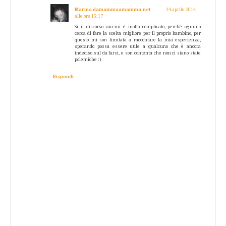
Marina damammaamamma.net
14 aprile 2014
alle ore 15:17
Si il discorso vaccini è molto complicato, perché ognuno
cerca di fare la scelta migliore per il proprio bambino, per
questo mi son limitata a raccontare la mia esperienza,
sperando possa essere utile a qualcuno che è ancora
indeciso sul da farsi, e son contenta che non ci siano state
polemiche :)
Rispondi