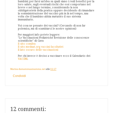
bambini; per farsi un'idea su quali siano i reali benefici per la
loro salute, sugli eventuali rischi che essi comportano nel
breve e nel lungo termine, considerando la non
obbligatorietà della pratica oppure decidendo di rimandare
la somministrazione del vaccino più in là nel tempo, una
volta che il bambino abbia maturato il suo sistema
immunitario.
Voi cosa ne pensate dei vaccini? (Cercando di non far
polemica, ma di scambiarci le nostre opinioni)
Per maggiori info potete leggere:
"Le Vaccinazioni Pediatriche Revisione delle conoscenze
scientifiche" di Gava
Il sito comilva
Il sito mednat.org vaccini facoltativi
Il lato oscuro delle vaccinazioni
Per chi invece è deciso a vaccinare ecco il Calendario dei
VACCINI
.
Marina damammaamamma.net
alle
02:27
Condividi
12 commenti: