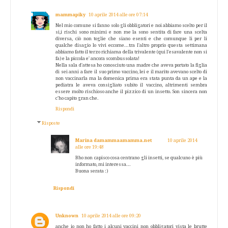
mammapiky
10 aprile 2014 alle ore 07:14
Nel mio comune si fanno solo gli obbligatori e noi abbiamo scelto per il
si,i rischi sono minimi e non me la sono sentita di fare una scelta
diversa, ciò non toglie che siano esenti e che comunque li per li
qualche disagio lo vivi eccome...tra l'altro proprio questa settimana
abbiamo fatto il terzo richiama della trivalente (qui l'esavalente non si
fa) e la piccola e' ancora scombussolata!
Nella sala d'attesa ho conosciuto una madre che aveva portato la figlia
di sei anni a fare il suo primo vaccino, lei e il marito avevano scelto di
non vaccinarla ma la domenica prima era stata punta da un ape e la
pediatra le aveva consigliato subito il vaccino, altrimenti sembra
essere molto rischioso anche il pizzico di un insetto. Son sincera non
c'ho capito gran che.
Rispondi
Risposte
Marina damammaamamma.net
10 aprile 2014
alle ore 19:48
Bho non capisco cosa centrano gli insetti, se qualcuno è più
informato, mi interessa...
Buona serata :)
Rispondi
Unknown
10 aprile 2014 alle ore 09:20
anche io non ho fatto i alcuni vaccini non obbligatori vista le brutte