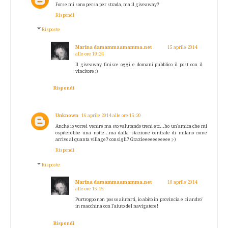
Forse mi sono persa per strada, ma il giveaway?
Rispondi
Risposte
Marina damammaamamma.net
15 aprile 2014
alle ore 19:24
Il giveaway finisce oggi e domani pubblico il post con il
vincitore ;)
Rispondi
Unknown
16 aprile 2014 alle ore 15:20
Anche io vorrei venire ma sto valutando treni etc...ho un'amica che mi
ospiterebbe una notte...ma dalla stazione centrale di milano come
arrivo al quanta village? consigli? Grazieeeeeeeeeee ;-)
Rispondi
Risposte
Marina damammaamamma.net
18 aprile 2014
alle ore 15:15
Purtroppo non posso aiutarti, io abito in provincia e ci andro'
in macchina con l'aiuto del navigatore!
Rispondi