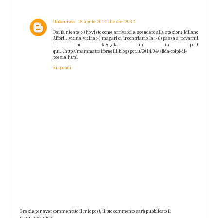
Unknown
18 aprile 2014 alle ore 19:32
Dai fa niente ;-) ho visto come arrivarci e scenderò alla stazione Milano
Affori...vicina vicina ;-) magari ci incontriamo la :-))) passa a trovarmi
ti ho taggata in un post
qui...http://mammatraifornelli.blogspot.it/2014/04/sfida-colpi-di-
poesia.html
Rispondi
Grazie per aver commentato il mio post, il tuo commento sarà pubblicato il
prima possibile.