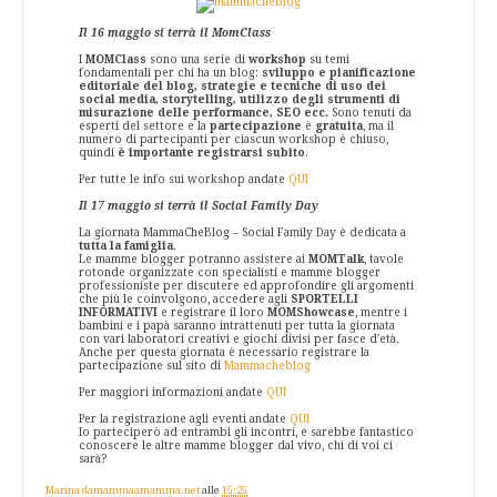
Il 16 maggio si terrà il MomClass
I
MOMClass
sono una serie di
workshop
su temi
fondamentali per chi ha un blog:
sviluppo e pianificazione
editoriale del blog, strategie e tecniche di uso dei
social media, storytelling, utilizzo degli strumenti di
misurazione delle performance, SEO ecc.
Sono tenuti da
esperti del settore e la
partecipazione
è
gratuita
, ma il
numero di partecipanti per ciascun workshop è chiuso,
quindi
è importante registrarsi subito
.
Per tutte le info sui workshop andate
QUI
Il 17 maggio si terrà il Social Family Day
La giornata MammaCheBlog – Social Family Day è dedicata a
tutta la famiglia
.
Le mamme blogger potranno assistere ai
MOMTalk
, tavole
rotonde organizzate con specialisti e mamme blogger
professioniste per discutere ed approfondire gli argomenti
che più le coinvolgono, accedere agli
SPORTELLI
INFORMATIVI
e registrare il loro
MOMShowcase
, mentre i
bambini e i papà saranno intrattenuti per tutta la giornata
con vari laboratori creativi e giochi divisi per fasce d'età.
Anche per questa giornata è necessario registrare la
partecipazione sul sito di
Mammacheblog
Per maggiori informazioni andate
QUI
Per la registrazione agli eventi andate
QUI
Io parteciperò ad entrambi gli incontri, e sarebbe fantastico
conoscere le altre mamme blogger dal vivo, chi di voi ci
sarà?
Marina damammaamamma.net
alle
15:25