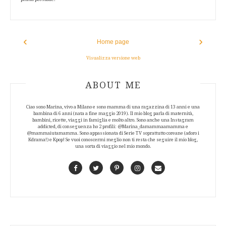
‹
›
Home page
Visualizza versione web
ABOUT AUTHOR
ABOUT ME
Ciao sono Marina, vivo a Milano e sono mamma di una ragazzina di 13 anni e una
bambina di 6 anni (nata a fine maggio 2019). Il mio blog parla di maternità,
bambini, ricette, viaggi in famiglia e molto altro. Sono anche una Instagram
addicted, di conseguenza ho 2 profili: @Marina_damammaamamma e
@mammaiutamamma. Sono appassionata di Serie TV soprattutto coreane (adoro i
Kdrama!) e Kpop! Se vuoi conoscermi meglio non ti resta che seguire il mio blog,
una sorta di viaggio nel mio mondo.
Facebook
Twitter
Pinterest
Instagram
Contact