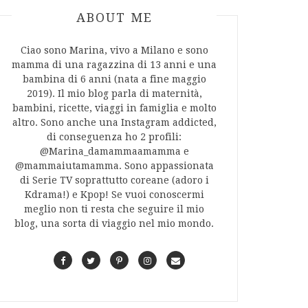
ABOUT AUTHOR
ABOUT ME
Ciao sono Marina, vivo a Milano e sono
mamma di una ragazzina di 13 anni e una
bambina di 6 anni (nata a fine maggio
2019). Il mio blog parla di maternità,
bambini, ricette, viaggi in famiglia e molto
altro. Sono anche una Instagram addicted,
di conseguenza ho 2 profili:
@Marina_damammaamamma e
@mammaiutamamma. Sono appassionata
di Serie TV soprattutto coreane (adoro i
Kdrama!) e Kpop! Se vuoi conoscermi
meglio non ti resta che seguire il mio
blog, una sorta di viaggio nel mio mondo.
F
T
P
I
C
a
w
i
n
o
c
i
n
s
n
e
t
t
t
t