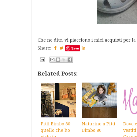
Che ne dite, vi piacciono i miei acquisti per l
Share:
Save
Related Posts:
Pitti Bimbo 80:
Naturino a Pitti
Dove 
quello che ho
Bimbo 80
vestit
visto io
Carne