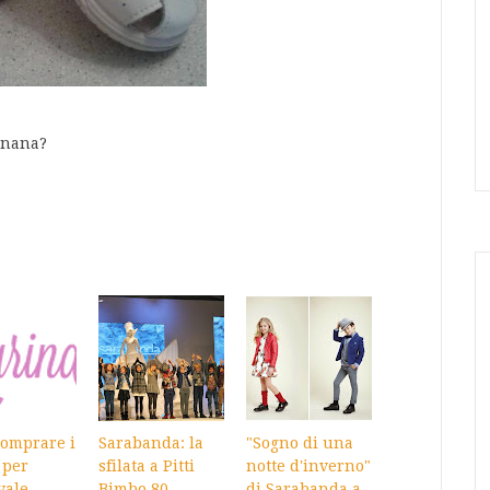
a nana?
comprare i
Sarabanda: la
"Sogno di una
i per
sfilata a Pitti
notte d'inverno"
vale
Bimbo 80
di Sarabanda a