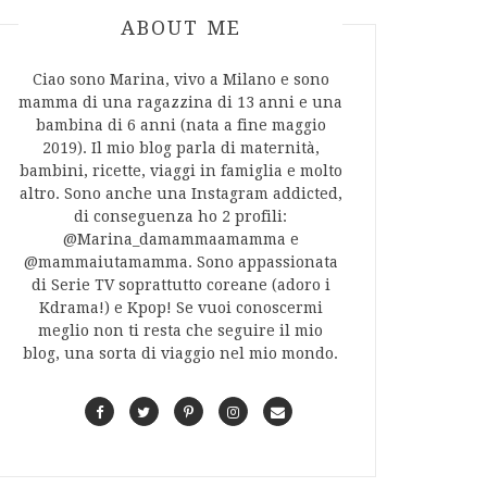
ABOUT AUTHOR
ABOUT ME
Ciao sono Marina, vivo a Milano e sono
mamma di una ragazzina di 13 anni e una
bambina di 6 anni (nata a fine maggio
2019). Il mio blog parla di maternità,
bambini, ricette, viaggi in famiglia e molto
altro. Sono anche una Instagram addicted,
di conseguenza ho 2 profili:
@Marina_damammaamamma e
@mammaiutamamma. Sono appassionata
di Serie TV soprattutto coreane (adoro i
Kdrama!) e Kpop! Se vuoi conoscermi
meglio non ti resta che seguire il mio
blog, una sorta di viaggio nel mio mondo.
F
T
P
I
C
a
w
i
n
o
c
i
n
s
n
e
t
t
t
t