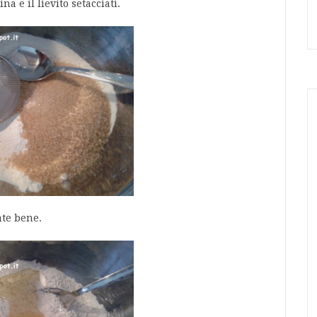
a e il lievito setacciati.
ate bene.