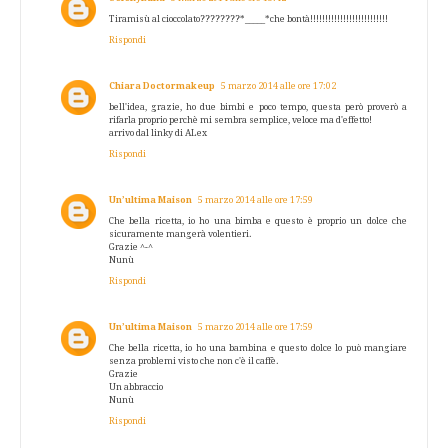
Tiramisù al cioccolato????????*_____*che bontà!!!!!!!!!!!!!!!!!!!!!!!!!!
Rispondi
Chiara Doctormakeup
5 marzo 2014 alle ore 17:02
bell'idea, grazie, ho due bimbi e poco tempo, questa però proverò a
rifarla proprio perchè mi sembra semplice, veloce ma d'effetto!
arrivo dal linky di ALex
Rispondi
Un’ultima Maison
5 marzo 2014 alle ore 17:59
Che bella ricetta, io ho una bimba e questo è proprio un dolce che
sicuramente mangerà volentieri.
Grazie ^-^
Nunù
Rispondi
Un’ultima Maison
5 marzo 2014 alle ore 17:59
Che bella ricetta, io ho una bambina e questo dolce lo può mangiare
senza problemi visto che non c'è il caffè.
Grazie
Un abbraccio
Nunù
Rispondi