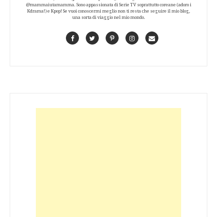
@mammaiutamamma. Sono appassionata di Serie TV soprattutto coreane (adoro i
Kdrama!) e Kpop! Se vuoi conoscermi meglio non ti resta che seguire il mio blog,
una sorta di viaggio nel mio mondo.
Facebook
Twitter
Pinterest
Instagram
Contact