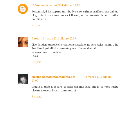
Unknown
9 marzo 2014 alle ore 13:53
Ecccomiiii, ti ho scoperta tramite Ivy e sono rimasta affascinata dal tuo
blog, infatti sono una nuova follower, sei veramente fonte di mille
notizie utili....
Rispondi
Paola
10 marzo 2014 alle ore 20:09
Ciao! Io adoro tutto ciò che contiene cioccolato, ne sono golosissima e ho
due bimbi quindi sicuramente proverò la tua ricetta!
Passa a trovarmi se ti va.
Paola
Rispondi
Marina damammaamamma.net
10 marzo 2014 alle ore
21:07
Grazie a tutte x essere passate dal mio blog, mi fa sempre molto
piacere ricevere i vostri commenti :)
Rispondi