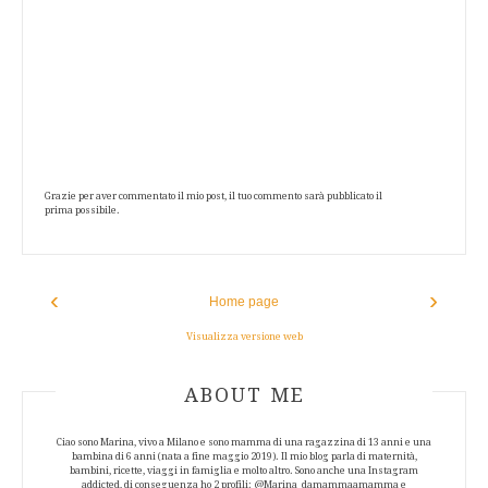
Grazie per aver commentato il mio post, il tuo commento sarà pubblicato il
prima possibile.
‹
›
Home page
Visualizza versione web
ABOUT AUTHOR
ABOUT ME
Ciao sono Marina, vivo a Milano e sono mamma di una ragazzina di 13 anni e una
bambina di 6 anni (nata a fine maggio 2019). Il mio blog parla di maternità,
bambini, ricette, viaggi in famiglia e molto altro. Sono anche una Instagram
addicted, di conseguenza ho 2 profili: @Marina_damammaamamma e