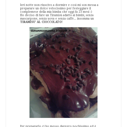
Ieri notte non riuscivo a dormire e così mi son messa a
preparare un dolce velocissimo per festeggiare il
complemese della mia bimba che oggi fa 23 mesi :)
Ho deciso di fare un Tiramisù adatto ai bimbi, senza
mascarpone, senza uova e senza caffè... insomma un
TIRAMISU' AL CIOCCOLATO!
Per prepararlo ci ho messo davvero pochissimo ed è