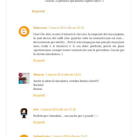
Grazie, si provalo e poi fammi sapere com'è :)
Rispondi
Unknown
5 marzo 2014 alle ore 10:20
Ciao! Che dire, io amo il tiramisù classico: la corposità del mascarpone,
la nota decisa del caffè (che qualche volta ho aromatizzato col rum...
decisamente per adulti)... Però il mio compagno non può più mangiare
uova crude e il tiramisù è il suo dolce preferito, perciò mi piace
sperimentare sempre nuove varianti che non le prevedono. Grazie per
la ricetta cioccolatosa :)
Rispondi
Sharon
5 marzo 2014 alle ore 14:51
Anche io adoro il cioccolato e sembra buonissimo!!!!
Bacioni!
Sharon
Rispondi
Iole
5 marzo 2014 alle ore 15:26
Perfetto per i bambini... ma anche per i grandi ^_^
Rispondi
SelenyLuna
5 marzo 2014 alle ore 15:42