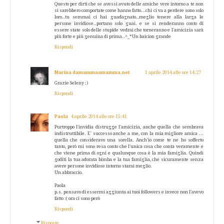
Questo per dirti che se avessi avuto delle amiche vere intorno a te non
si sarebbero comportate come hanno fatto...chi ci va a perdere sono solo
loro..tu semmai ci hai guadagnato..meglio tenere alla larga le
persone invidiose..portano solo guai. e se si renderanno conto di
essere state solo delle stupide vedrai che torneranno e l'amicizia sarà
più forte e più genuina di prima..^_*Un baicion grande
Rispondi
Marina damammaamamma.net
1 aprile 2014 alle ore 14:27
Grazie Seleny :)
Rispondi
Paola
4 aprile 2014 alle ore 15:41
Purtroppo l'invidia distrugge l'amicizia, anche quella che sembrava
indistruttibile. E' successo anche a me, con la mia migliore amica ...
quella che consideravo una sorella. Anch'io come te ne ho sofferto
tanto, però mi sono resa conto che l'unica cosa che conta veramente e
che viene prima di ogni e qualunque cosa è la mia famiglia. Quindi
goditi la tua adorata bimba e la tua famiglia, che sicuramente senza
avere persone invidiose intorno starai meglio.
Un abbraccio.
Paola
p.s. pensavo di essermi aggiunta ai tuoi followers e invece non l'avevo
fatto :( ora ci sono però
Rispondi
Risposte