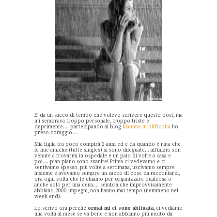
E' da un sacco di tempo che volevo scrivere questo post, ma
mi sembrava troppo personale, troppo triste e
deprimente.... partecipando al blog
Mamme in difficoltà
ho
preso coraggio....
Mia figlia tra poco compirà 2 anni ed è da quando è nata che
le mie amiche (tutte singles) si sono dileguate... all'inizio son
venute a trovarmi in ospedale e un paio di volte a casa e
poi.... pian piano sono svanite! Prima ci vedevamo e ci
sentivamo spesso, più volte a settimana, uscivamo sempre
insieme e avevamo sempre un sacco di cose da raccontarci,
ora ogni volta che le chiamo per organizzare qualcosa o
anche solo per una cena.... sembra che improvvisamente
abbiano 2000 impegni, non hanno mai tempo (nemmeno nel
week end).
Lo scrivo ora perché
ormai mi ci sono abituata
, ci vediamo
una volta al mese se va bene e non abbiamo più molto da