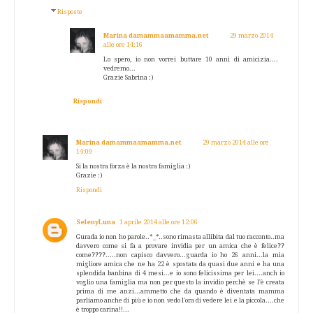
Risposte
Marina damammaamamma.net
29 marzo 2014
alle ore 14:16
Lo spero, io non vorrei buttare 10 anni di amicizia....
vedremo...
Grazie Sabrina :)
Rispondi
Marina damammaamamma.net
29 marzo 2014 alle ore
14:09
Si la nostra forza è la nostra famiglia :)
Grazie :)
Rispondi
SelenyLuna
1 aprile 2014 alle ore 12:06
Gurada io non ho parole..*_*..sono rimasta allibita dal tuo racconto..ma
davvero come si fa a provare invidia per un amica che è felice??
come????.....non capisco davvero...guarda io ho 26 anni...la mia
migliore amica che ne ha 22 è spostata da quasi due anni e ha una
splendida banbina di 4 mesi...e io sono felicissima per lei....anch io
voglio una famiglia ma non per questo la invidio perchè se l'è creata
prima di me anzi...ammetto che da quando è diventata mamma
parliamo anche di più e io non vedo l'ora di vedere lei e la piccola....che
è troppo carina!!...