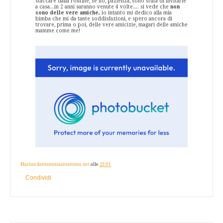
staccare dalla routine, se no, pazienza, sono stufa di invitarle
a casa...in 2 anni saranno venute 4 volte.... si vede che
non
sono delle vere amiche,
io intanto mi dedico alla mia
bimba che mi da tante soddisfazioni, e spero ancora di
trovare, prima o poi, delle vere amicizie, magari delle amiche
mamme come me!
Marina damammaamamma.net
alle
23:01
Condividi