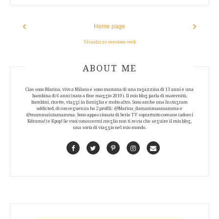
‹
›
Home page
Visualizza versione web
ABOUT AUTHOR
ABOUT ME
Ciao sono Marina, vivo a Milano e sono mamma di una ragazzina di 13 anni e una
bambina di 6 anni (nata a fine maggio 2019). Il mio blog parla di maternità,
bambini, ricette, viaggi in famiglia e molto altro. Sono anche una Instagram
addicted, di conseguenza ho 2 profili: @Marina_damammaamamma e
@mammaiutamamma. Sono appassionata di Serie TV soprattutto coreane (adoro i
Kdrama!) e Kpop! Se vuoi conoscermi meglio non ti resta che seguire il mio blog,
una sorta di viaggio nel mio mondo.
Facebook
Twitter
Pinterest
Instagram
Contact