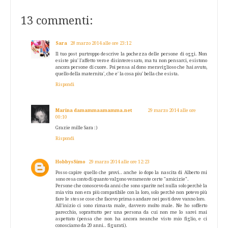
13 commenti:
Sara
28 marzo 2014 alle ore 23:12
Il tuo post purtroppo descrive la pochezza delle persone di oggi. Non
esiste piu' l'affetto vero e disinteressato, ma tu non pensarci, esistono
ancora persone di cuore. Poi pensa al dono meraviglioso che hai avuto,
quello della maternita', che e' la cosa piu' bella che esista.
Rispondi
Marina damammaamamma.net
29 marzo 2014 alle ore
00:10
Grazie mille Sara :)
Rispondi
HobbysSimo
29 marzo 2014 alle ore 12:23
Posso capire quello che provi.. anche io dopo la nascita di Alberto mi
sono resa conto di quanto valgono veramente certe "amicizie".
Persone che conoscevo da anni che sono sparite nel nulla solo perchè la
mia vita non era più compatibile con la loro, solo perchè non potevo più
fare le stesse cose che facevo prima o andare nei posti dove vanno loro.
All'inizio ci sono rimasta male, davvero molto male. Ne ho sofferto
parecchio, soprattutto per una persona da cui non me lo sarei mai
aspettato (pensa che non ha ancora neanche visto mio figlio, e ci
conosciamo da 20 anni.. figurati).