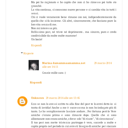
Ma poi ho ragionato e ho capito che non ci ho rimesso poi tutto sto
granchè.
La vita continua, si conoscono nuove persone e si cambia vita in tutti i
sensi.
Chi ci vuole veramente bene rimane con noi, indipendentemente da
quello che si fa insieme. Gli altri, sinceramente, che facciano pure la
loro vita senza di me.
Non mi interessa più.
Bellissimo post, né triste né deprimente.. ma sincero, puro e credo
condivisibile da molte molte mamme!
Un bacio!
Rispondi
Risposte
Marina damammaamamma.net
29 marzo 2014
alle ore 14:11
Grazie mille cara :)
Rispondi
Unknown
29 marzo 2014 alle ore 13:45
Ecco se non lo avessi scritto tu alla fine del post te lo avrei detto io: si
tratta di invidia! Anche a me è successo ma io non ho indagato più di
tanto. Le ho semplicemente lasciate andare.. Per fortuna però le Vere
amiche c'erano prima e sono rimaste dopo. Quelle che si sono
allontanate non erano amiche, o forse solo "di risate", "di circostanza".
Il tuo post non mette tristezza purtroppo è vero, succede a molte e
capita proprio nel periodo in cui avresti bisogno di amiche per staccare