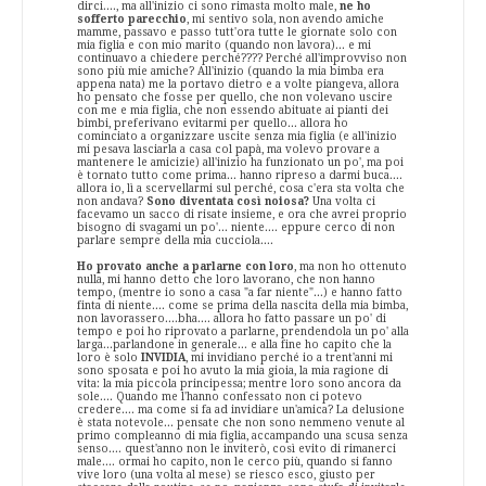
dirci...., ma all'inizio ci sono rimasta molto male,
ne ho
sofferto parecchio
, mi sentivo sola, non avendo amiche
mamme, passavo e passo tutt'ora tutte le giornate solo con
mia figlia e con mio marito (quando non lavora)... e mi
continuavo a chiedere perché???? Perché all'improvviso non
sono più mie amiche? All'inizio (quando la mia bimba era
appena nata) me la portavo dietro e a volte piangeva, allora
ho pensato che fosse per quello, che non volevano uscire
con me e mia figlia, che non essendo abituate ai pianti dei
bimbi, preferivano evitarmi per quello... allora ho
cominciato a organizzare uscite senza mia figlia (e all'inizio
mi pesava lasciarla a casa col papà, ma volevo provare a
mantenere le amicizie) all'inizio ha funzionato un po', ma poi
è tornato tutto come prima... hanno ripreso a darmi buca....
allora io, lì a scervellarmi sul perché, cosa c'era sta volta che
non andava?
Sono diventata così noiosa?
Una volta ci
facevamo un sacco di risate insieme, e ora che avrei proprio
bisogno di svagami un po'... niente.... eppure cerco di non
parlare sempre della mia cucciola....
Ho provato anche a parlarne con loro
, ma non ho ottenuto
nulla, mi hanno detto che loro lavorano, che non hanno
tempo, (mentre io sono a casa "a far niente"...) e hanno fatto
finta di niente.... come se prima della nascita della mia bimba,
non lavorassero....bha.... allora ho fatto passare un po' di
tempo e poi ho riprovato a parlarne, prendendola un po' alla
larga...parlandone in generale... e alla fine ho capito che la
loro è solo
INVIDIA
, mi invidiano perché io a trent'anni mi
sono sposata e poi ho avuto la mia gioia, la mia ragione di
vita: la mia piccola principessa; mentre loro sono ancora da
sole.... Quando me l'hanno confessato non ci potevo
credere.... ma come si fa ad invidiare un'amica? La delusione
è stata notevole... pensate che non sono nemmeno venute al
primo compleanno di mia figlia, accampando una scusa senza
senso.... quest'anno non le inviterò, così evito di rimanerci
male.... ormai ho capito, non le cerco più, quando si fanno
vive loro (una volta al mese) se riesco esco, giusto per