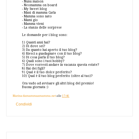
-
Nunu maison
-
Neomamma on board
-
My Sweet blog
-
Mani di mamma Carla
-
Mamma sono nato
-
Mami gio
-
Mamma vieni
-
La stanza delle sorprese
Le domande per i blog sono:
1) Quanti anni hai?
2) Di dove sei?
3) Da quanto hai aperto il tuo blog?
4) Riesci a guadagnare con il tuo blog?
5) Di cosa parla il tuo blog?
6) Quali sono i tuoi hobby?
7) Dove vorresti andare in vacanza questa estate?
8) Hai dei figli?
9) Qual è il tuo dolce preferito?
10) Qual è il tuo blog preferito (oltre al tuo)?
O
ra vado ad avvisare gli altri blog del premio!
Buona giornata :)
Marina damammaamamma.net
alle
17:46
Condividi