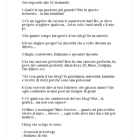
Ora rispondo alle 10 domande:
1-Qual'è la tua passione più grande? Bhe in questo
momento... la mia bambina!
2-C'è un oggetto da cui non ti separeresti mai? No, se devo
proprio scegliere qualcosa... forse solo i miei anelli e il mio
pc
3-Da quanto tempo hai aperto il tuo blog? Da un annetto
4-Il tuo miglior pregio? La sincerità che a volte diventa un
difetto....
5-Single, convivente, fidanzata o sposata? Sposata
6-La tua canzone preferita? Non ho una canzone preferita, ho
però dei cantanti preferiti: Alicia Keys, U2, Muse, Coldplay,
The Killers ecc.
7-Di cosa parla il tuo blog? Di gravidanza, maternità, bambini
e ricette di dolci perché sono una golosona!
8-Cosa vorresti dire ai tuoi follower che già non sanno? Che
ogni commento ai miei post mi riempie di gioia!
9-C'è qualcosa che cambieresti del tuo blog? Bhè... la
grafica... ma non son capace!
10-Mare o montagna? Mare forever.... quanto mi piacerebbe
vivere al mare.... invece .... ogni volta devo fare km e km per
andarci...
I blog che scelgo io sono:
-
Creazioni in bottega
-
Parliamo di vita