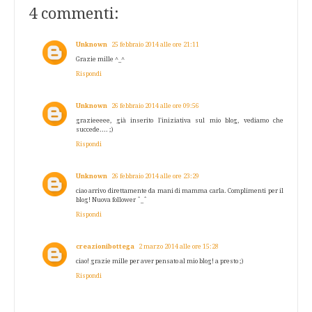
4 commenti:
Unknown
25 febbraio 2014 alle ore 21:11
Grazie mille ^_^
Rispondi
Unknown
26 febbraio 2014 alle ore 09:56
grazieeeee, già inserito l'iniziativa sul mio blog, vediamo che
succede.... ;)
Rispondi
Unknown
26 febbraio 2014 alle ore 23:29
ciao arrivo direttamente da mani di mamma carla. Complimenti per il
blog! Nuova follower ˆ_ˆ
Rispondi
creazionibottega
2 marzo 2014 alle ore 15:28
ciao! grazie mille per aver pensato al mio blog! a presto ;)
Rispondi