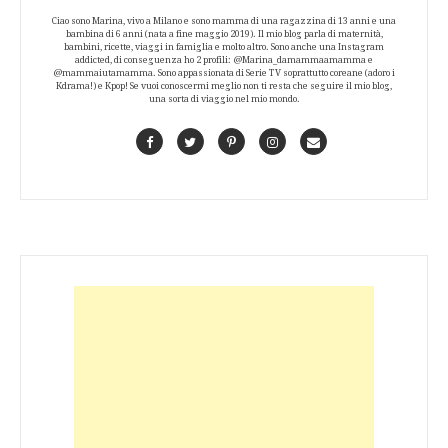
Ciao sono Marina, vivo a Milano e sono mamma di una ragazzina di 13 anni e una
bambina di 6 anni (nata a fine maggio 2019). Il mio blog parla di maternità,
bambini, ricette, viaggi in famiglia e molto altro. Sono anche una Instagram
addicted, di conseguenza ho 2 profili: @Marina_damammaamamma e
@mammaiutamamma. Sono appassionata di Serie TV soprattutto coreane (adoro i
Kdrama!) e Kpop! Se vuoi conoscermi meglio non ti resta che seguire il mio blog,
una sorta di viaggio nel mio mondo.
Facebook
Twitter
Pinterest
Instagram
Contact