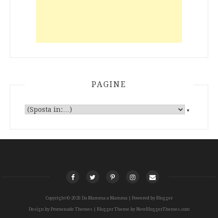
PAGINE
▼
Copyright ©
2026
Da Mamma a Mamma
| Powered by
Blogger
Design by
Promenade Themes
| Blogger Theme by
NewBloggerThemes.com