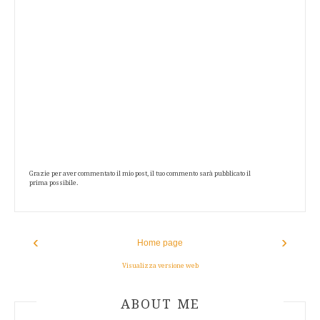
Grazie per aver commentato il mio post, il tuo commento sarà pubblicato il
prima possibile.
‹
›
Home page
Visualizza versione web
ABOUT AUTHOR
ABOUT ME