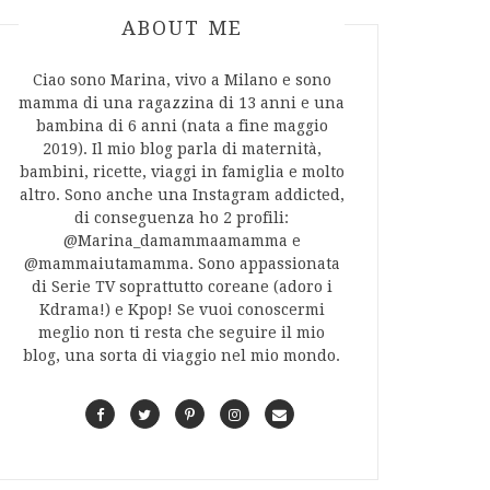
ABOUT AUTHOR
ABOUT ME
Ciao sono Marina, vivo a Milano e sono
mamma di una ragazzina di 13 anni e una
bambina di 6 anni (nata a fine maggio
2019). Il mio blog parla di maternità,
bambini, ricette, viaggi in famiglia e molto
altro. Sono anche una Instagram addicted,
di conseguenza ho 2 profili:
@Marina_damammaamamma e
@mammaiutamamma. Sono appassionata
di Serie TV soprattutto coreane (adoro i
Kdrama!) e Kpop! Se vuoi conoscermi
meglio non ti resta che seguire il mio
blog, una sorta di viaggio nel mio mondo.
F
T
P
I
C
a
w
i
n
o
c
i
n
s
n
e
t
t
t
t