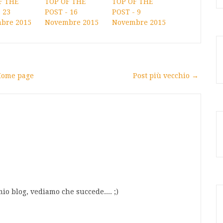
F THE
TOP OF THE
TOP OF THE
 23
POST - 16
POST - 9
bre 2015
Novembre 2015
Novembre 2015
ome page
Post più vecchio →
mio blog, vediamo che succede.... ;)