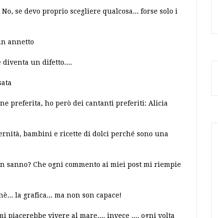
No, se devo proprio scegliere qualcosa... forse solo i
un annetto
 diventa un difetto....
sata
 preferita, ho però dei cantanti preferiti: Alicia
ternità, bambini e ricette di dolci perché sono una
 non sanno? Che ogni commento ai miei post mi riempie
è... la grafica... ma non son capace!
piacerebbe vivere al mare.... invece .... ogni volta