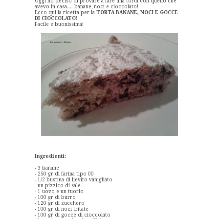
Oggi ho deciso di provare a fare una torta con quello che
avevo in casa.... banane, noci e cioccolato!
Ecco qui la ricetta per la
TORTA BANANE, NOCI E GOCCE
DI CIOCCOLATO!
Facile e buonissima!
Ingredienti:
- 3 banane
- 250 gr di farina tipo 00
- 1/2 bustina di lievito vanigliato
- un pizzico di sale
- 1 uovo e un tuorlo
- 100 gr di burro
- 120 gr di zucchero
- 100 gr di noci tritate
- 100 gr di gocce di cioccolato