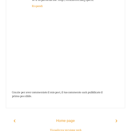
Rispondi
Grazie per aver commentato il mio post, il tuo commento sarà pubblicato il
prima possibile.
‹
›
Home page
Visualizza versione web