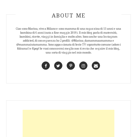
ABOUT AUTHOR
ABOUT ME
Ciao sono Marina, vivo a Milano e sono mamma di una ragazzina di 13 anni e una
bambina di 6 anni (nata a fine maggio 2019). Il mio blog parla di maternità,
bambini, ricette, viaggi in famiglia e molto altro. Sono anche una Instagram
addicted, di conseguenza ho 2 profili: @Marina_damammaamamma e
@mammaiutamamma. Sono appassionata di Serie TV soprattutto coreane (adoro i
Kdrama!) e Kpop! Se vuoi conoscermi meglio non ti resta che seguire il mio blog,
una sorta di viaggio nel mio mondo.
Facebook
Twitter
Pinterest
Instagram
Contact