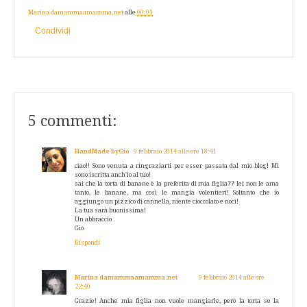
Marina damammaamamma.net
alle
00:01
Condividi
5 commenti:
HandMade byGio
9 febbraio 2014 alle ore 18:41
ciao!! Sono venuta a ringraziarti per esser passata dal mio blog! Mi
sono iscritta anch'io al tuo!
sai che la torta di banane è la preferita di mia figlia?? lei non le ama
tanto, le banane, ma così le mangia volentieri! Soltanto che io
aggiungo un pizzico di cannella, niente cioccolato e noci!
La tua sarà buonissima!
Un abbraccio
Gio
Rispondi
Marina damammaamamma.net
9 febbraio 2014 alle ore
22:40
Grazie! Anche mia figlia non vuole mangiarle, però la torta se la