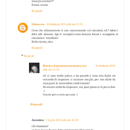
mangia eccome!!!
Buona serata
Rispondi
Unknown
10 febbraio 2014 alle ore 01:51
Certo che ultimamente ti stai concentrando sul cioccolato, eh? Adoro i
dolci alle banane, tipo il semplicissimo banana bread e accoppiata al
cioccolato e' micidiale!
Bella ricetta, alex
Rispondi
Risposte
Marina damammaamamma.net
10 febbraio 2014
alle ore 13:54
eh si sono molto golosa, e da quando è nata mia figlia sto
cercando di imparare a cucinare meglio, per non darle da
mangiare le merendine confezionate!
Ho ancora molto da imparare, ma pian piano ce la posso fare
:)
Grazie per essere passata :)
Rispondi
Anonimo
3 luglio 2014 alle ore 16:18
che buoooona!
se ti va passa da me: http://viviconvivi.blogspot.it/