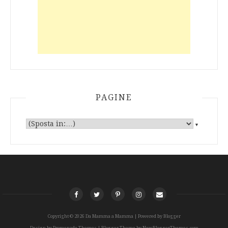
PAGINE
▼
Copyright ©
2026
Da Mamma a Mamma
| Powered by
Blogger
Design by
Promenade Themes
| Blogger Theme by
NewBloggerThemes.com