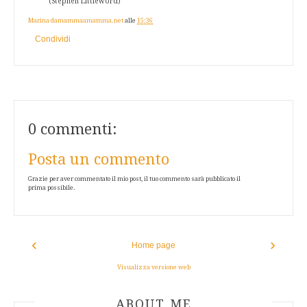
(Stephen Littleword)
Marina damammaamamma.net
alle
15:36
Condividi
0 commenti:
Posta un commento
Grazie per aver commentato il mio post, il tuo commento sarà pubblicato il
prima possibile.
‹
›
Home page
Visualizza versione web
ABOUT AUTHOR
ABOUT ME