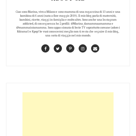
Ciao sono Marina, vivo a Milano e sono mamma di una ragazzina di 13 anni e una
bambina di 6 anni (nata a fine maggio 2019). Il mio blog parla di maternità,
bambini, ricette, viaggi in famiglia e molto altro. Sono anche una Instagram
addicted, di conseguenza ho 2 profili: @Marina_damammaamamma e
@mammaiutamamma. Sono appassionata di Serie TV soprattutto coreane (adoro i
Kdrama!) e Kpop! Se vuoi conoscermi meglio non ti resta che seguire il mio blog,
una sorta di viaggio nel mio mondo.
Facebook
Twitter
Pinterest
Instagram
Contact