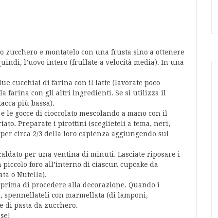
lo zucchero e montatelo con una frusta sino a ottenere
ndi, l’uovo intero (frullate a velocità media). In una
e cucchiai di farina con il latte (lavorate poco
 farina con gli altri ingredienti. Se si utilizza il
tacca più bassa).
e le gocce di cioccolato mescolando a mano con il
ato. Preparate i pirottini (sceglieteli a tema, neri,
 per circa 2/3 della loro capienza aggiungendo sul
caldato per una ventina di minuti. Lasciate riposare i
 piccolo foro all’interno di ciascun cupcake da
ta o Nutella).
 prima di procedere alla decorazione. Quando i
, spennellateli con marmellata (di lamponi,
le di pasta da zucchero.
se!