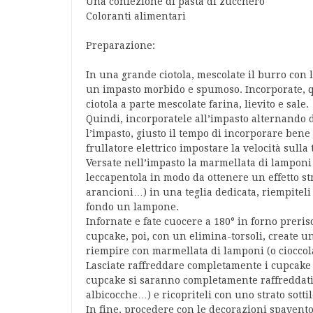
Una confezione di pasta di zucchero
Coloranti alimentari
Preparazione:
In una grande ciotola, mescolate il burro con 
un impasto morbido e spumoso. Incorporate, qui
ciotola a parte mescolate farina, lievito e sale.
Quindi, incorporatele all’impasto alternando du
l’impasto, giusto il tempo di incorporare bene la
frullatore elettrico impostare la velocità sulla 
Versate nell’impasto la marmellata di lamponi 
leccapentola in modo da ottenere un effetto stri
arancioni…) in una teglia dedicata, riempiteli
fondo un lampone.
Infornate e fate cuocere a 180° in forno preris
cupcake, poi, con un elimina-torsoli, create un
riempire con marmellata di lamponi (o cioccola
Lasciate raffreddare completamente i cupcake
cupcake si saranno completamente raffreddati
albicocche…) e ricopriteli con uno strato sotti
In fine, procedere con le decorazioni spavento