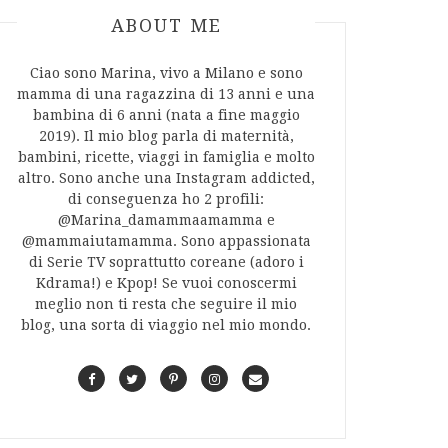
ABOUT AUTHOR
ABOUT ME
Ciao sono Marina, vivo a Milano e sono
mamma di una ragazzina di 13 anni e una
bambina di 6 anni (nata a fine maggio
2019). Il mio blog parla di maternità,
bambini, ricette, viaggi in famiglia e molto
altro. Sono anche una Instagram addicted,
di conseguenza ho 2 profili:
@Marina_damammaamamma e
@mammaiutamamma. Sono appassionata
di Serie TV soprattutto coreane (adoro i
Kdrama!) e Kpop! Se vuoi conoscermi
meglio non ti resta che seguire il mio
blog, una sorta di viaggio nel mio mondo.
F
T
P
I
C
a
w
i
n
o
c
i
n
s
n
e
t
t
t
t