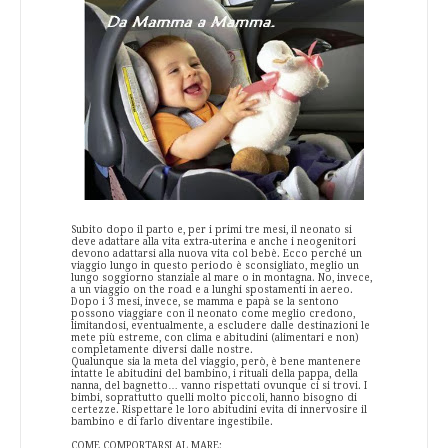
Subito dopo il parto e, per i primi tre mesi, il neonato si
deve adattare alla vita extra-uterina e anche i neogenitori
devono adattarsi alla nuova vita col bebè. Ecco perché un
viaggio lungo in questo periodo è sconsigliato, meglio un
lungo soggiorno stanziale al mare o in montagna. No, invece,
a un viaggio on the road e a lunghi spostamenti in aereo.
Dopo i 3 mesi, invece, se mamma e papà se la sentono
possono viaggiare con il neonato come meglio credono,
limitandosi, eventualmente, a escludere dalle destinazioni le
mete più estreme, con clima e abitudini (alimentari e non)
completamente diversi dalle nostre.
Qualunque sia la meta del viaggio, però, è bene mantenere
intatte le abitudini del bambino, i rituali della pappa, della
nanna, del bagnetto… vanno rispettati ovunque ci si trovi. I
bimbi, soprattutto quelli molto piccoli, hanno bisogno di
certezze. Rispettare le loro abitudini evita di innervosire il
bambino e di farlo diventare ingestibile.
COME COMPORTARSI AL MARE: