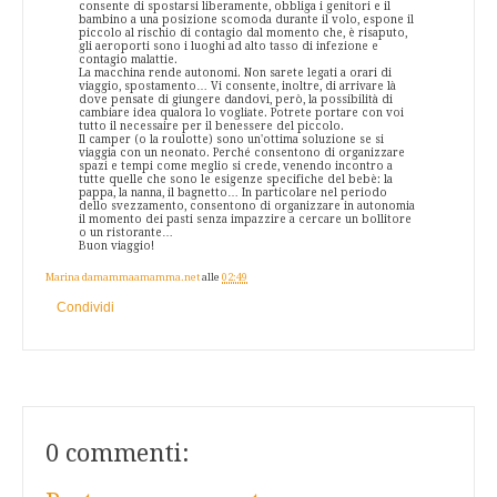
consente di spostarsi liberamente, obbliga i genitori e il
bambino a una posizione scomoda durante il volo, espone il
piccolo al rischio di contagio dal momento che, è risaputo,
gli aeroporti sono i luoghi ad alto tasso di infezione e
contagio malattie.
La macchina rende autonomi. Non sarete legati a orari di
viaggio, spostamento… Vi consente, inoltre, di arrivare là
dove pensate di giungere dandovi, però, la possibilità di
cambiare idea qualora lo vogliate. Potrete portare con voi
tutto il necessaire per il benessere del piccolo.
Il camper (o la roulotte) sono un'ottima soluzione se si
viaggia con un neonato. Perché consentono di organizzare
spazi e tempi come meglio si crede, venendo incontro a
tutte quelle che sono le esigenze specifiche del bebè: la
pappa, la nanna, il bagnetto… In particolare nel periodo
dello svezzamento, consentono di organizzare in autonomia
il momento dei pasti senza impazzire a cercare un bollitore
o un ristorante…
Buon viaggio!
Marina damammaamamma.net
alle
02:49
Condividi
0 commenti: