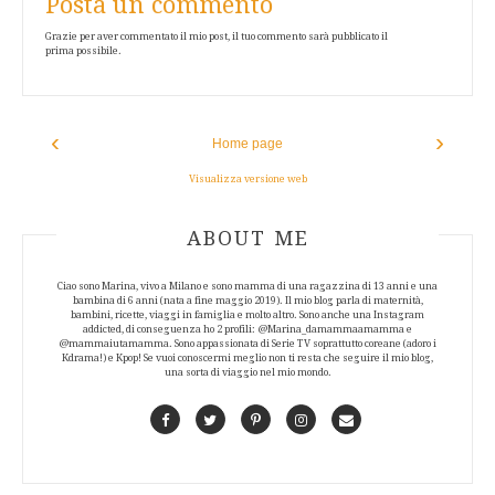
Posta un commento
Grazie per aver commentato il mio post, il tuo commento sarà pubblicato il
prima possibile.
‹
›
Home page
Visualizza versione web
ABOUT AUTHOR
ABOUT ME
Ciao sono Marina, vivo a Milano e sono mamma di una ragazzina di 13 anni e una
bambina di 6 anni (nata a fine maggio 2019). Il mio blog parla di maternità,
bambini, ricette, viaggi in famiglia e molto altro. Sono anche una Instagram
addicted, di conseguenza ho 2 profili: @Marina_damammaamamma e
@mammaiutamamma. Sono appassionata di Serie TV soprattutto coreane (adoro i
Kdrama!) e Kpop! Se vuoi conoscermi meglio non ti resta che seguire il mio blog,
una sorta di viaggio nel mio mondo.
Facebook
Twitter
Pinterest
Instagram
Contact