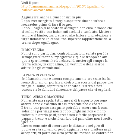
Vedi il post:
http://damammaamamma.blogspot.it/2013/06/parliam-di-
bambini-al-mare.html
Aggiungerei anche alcuni consigli in più:
Dopo aver mangiato è meglio aspettare almeno un'ora e
mezza/due prima di fare il bagno.
Dopo il bagno, il neonato va asciugato con cura in modo che
si scaldi, vestito con indumenti asciutti e cambiato. Mettere
sempre al bimbo, una crema ad alto fattore di protezione e
fargli indossare un cappellino. Ripetere l'applicazione della
crema dopo ogni bagno.
IN MONTAGNA:
Non ci sono particolari controindicazioni, evitate però le
scampagnate troppo impegnative e quelle troppo ad alta
quota (per i neonati), ricordatevi di metteregli sempre la
crema solare, un cappellino, dei vestitini e delle scarpe
adatte (se già camminano)
LA PAPPA IN VACANZA:
Se il bambino non è ancora completamente svezzato (se ha
meno di un anno), portatevi dietro una scorta del pappe che
mangia di solito, soprattuto se andate all'estero e non
conoscete le abitudini alimentare del paese che vi ospiterà.
TRENO, AEREO O MACCHINA?
Non esiste una regola, tutti i mezzi di trasporto possono
andare bene e ciascuno di essi presenta pro e contro.
Il treno con posto assegnato potrebbe essere una buona
soluzione per viaggi non troppo lunghi, ma non è molto
indicato in orario pasti, perché non è facile preparare la
pappa in treno, e anche il cambio del pannolino non è molto
igienico...
L'aereo consente di accorciare le distante e nel giro di
poche ore (a cui vanno, però, aggiunte le ore di attesa negli
aeroporti) vi porta dall'altra parte del mondo. Di contro non