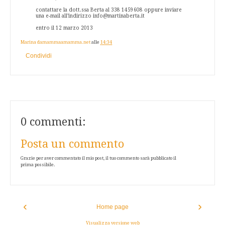
contattare la dott.ssa Berta al
338 1459608
oppure inviare
una e-mail all’indirizzo info@martinaberta.it
entro il 12 marzo 2013
Marina damammaamamma.net
alle
14:34
Condividi
0 commenti:
Posta un commento
Grazie per aver commentato il mio post, il tuo commento sarà pubblicato il
prima possibile.
‹
›
Home page
Visualizza versione web