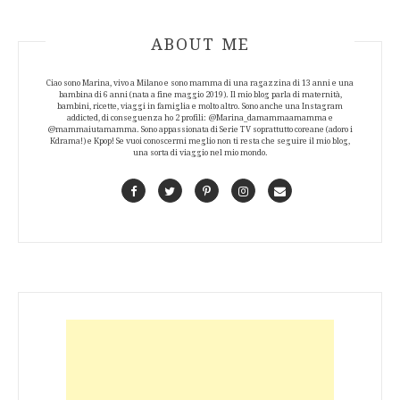
ABOUT AUTHOR
ABOUT ME
Ciao sono Marina, vivo a Milano e sono mamma di una ragazzina di 13 anni e una
bambina di 6 anni (nata a fine maggio 2019). Il mio blog parla di maternità,
bambini, ricette, viaggi in famiglia e molto altro. Sono anche una Instagram
addicted, di conseguenza ho 2 profili: @Marina_damammaamamma e
@mammaiutamamma. Sono appassionata di Serie TV soprattutto coreane (adoro i
Kdrama!) e Kpop! Se vuoi conoscermi meglio non ti resta che seguire il mio blog,
una sorta di viaggio nel mio mondo.
Facebook
Twitter
Pinterest
Instagram
Contact