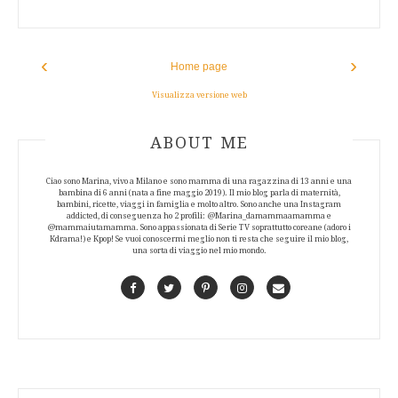
‹
›
Home page
Visualizza versione web
ABOUT AUTHOR
ABOUT ME
Ciao sono Marina, vivo a Milano e sono mamma di una ragazzina di 13 anni e una
bambina di 6 anni (nata a fine maggio 2019). Il mio blog parla di maternità,
bambini, ricette, viaggi in famiglia e molto altro. Sono anche una Instagram
addicted, di conseguenza ho 2 profili: @Marina_damammaamamma e
@mammaiutamamma. Sono appassionata di Serie TV soprattutto coreane (adoro i
Kdrama!) e Kpop! Se vuoi conoscermi meglio non ti resta che seguire il mio blog,
una sorta di viaggio nel mio mondo.
Facebook
Twitter
Pinterest
Instagram
Contact