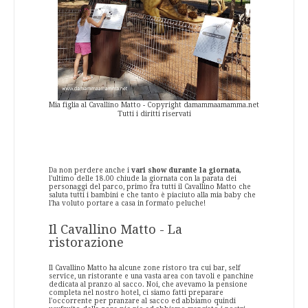
Mia figlia al Cavallino Matto - Copyright damammaamamma.net
Tutti i diritti riservati
Da non perdere anche i
vari show durante la giornata,
l'ultimo delle 18.00 chiude la giornata con la parata dei
personaggi del parco, primo fra tutti il Cavallino Matto che
saluta tutti i bambini e che tanto è piaciuto alla mia baby che
l'ha voluto portare a casa in formato peluche!
Il Cavallino Matto - La
ristorazione
Il Cavallino Matto ha alcune zone ristoro tra cui bar, self
service, un ristorante e una vasta area con tavoli e panchine
dedicata al pranzo al sacco. Noi, che avevamo la pensione
completa nel nostro hotel, ci siamo fatti preparare
l'occorrente per pranzare al sacco ed abbiamo quindi