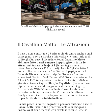
Cavallino Matto - Copyright damammaamamma.net Tutti i
diritti riservati
Il Cavallino Matto - Le Attrazioni
Il parco non è enorme ed è piacevole da girare anche con il
passeggino, e senza la folla e l'afa estiva che caratterizza di
solito gli altri parchi divertimento,
al Cavallino Matto
abbiamo fatto quasi sempre doppio giro in tutte le
attrazioni,
tranne la
Project 1
(la montagna russa o
ottovolante che va a 70 km orari) che mia figlia ha fatto 3
volte di fila con me e altre 3 volte con il papà, mentre il
Jurassic River
con tanto di ripide discese e Dinosauri
spaventosi l'ha fatto "solo" 4 volte! Molto apprezzato anche
il
Rock 'n Roll
(una giostra rotante e oscillante), l'altalena
gigante chiamata
Raptor Ship
, lo
Skyglider
(delle vetture
biposto che pedalando salgono in alto e fanno il giro),
l'ottovolante
Wild Mine
e la
Funicolare
che abbiamo
provato contemporaneamente! Ci sono anche altre attrazioni
Family che abbiamo provato, ma queste sono decisamente
le preferite della mia bimba 8enne.
La mia piccola
invece
ha potuto provare insieme a me le
Canoe delle Favole
(un percorso fantasy sull'acqua), il
Pazzo West
(un percorso con cavalli meccanici) che ha