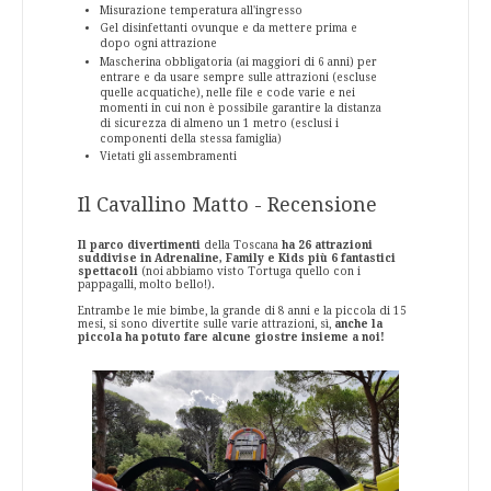
Misurazione temperatura all'ingresso
Gel disinfettanti ovunque e da mettere prima e
dopo ogni attrazione
Mascherina obbligatoria (ai maggiori di 6 anni) per
entrare e da usare sempre sulle attrazioni (escluse
quelle acquatiche), nelle file e code varie e nei
momenti in cui non è possibile garantire la distanza
di sicurezza di almeno un 1 metro (esclusi i
componenti della stessa famiglia)
Vietati gli assembramenti
Il Cavallino Matto - Recensione
Il parco divertimenti
della Toscana
ha 26 attrazioni
suddivise in Adrenaline, Family e Kids più 6 fantastici
spettacoli
(noi abbiamo visto Tortuga quello con i
pappagalli, molto bello!).
Entrambe le mie bimbe, la grande di 8 anni e la piccola di 15
mesi, si sono divertite sulle varie attrazioni, sì,
anche la
piccola ha potuto fare alcune giostre insieme a noi!