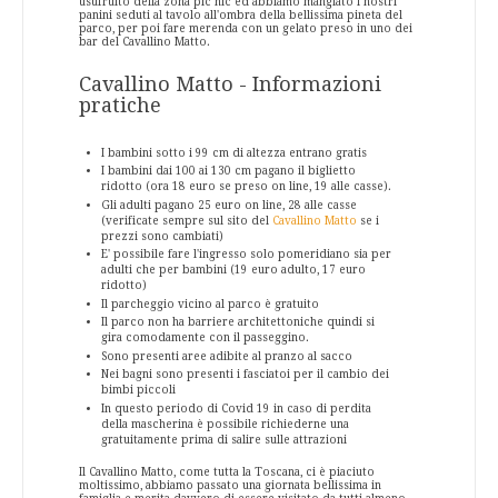
usufruito della zona pic nic ed abbiamo mangiato i nostri
panini seduti al tavolo all'ombra della bellissima pineta del
parco, per poi fare merenda con un gelato preso in uno dei
bar del Cavallino Matto.
Cavallino Matto - Informazioni
pratiche
I bambini sotto i 99 cm di altezza entrano gratis
I bambini dai 100 ai 130 cm pagano il biglietto
ridotto (ora 18 euro se preso on line, 19 alle casse).
Gli adulti pagano 25 euro on line, 28 alle casse
(verificate sempre sul sito del
Cavallino Matto
se i
prezzi sono cambiati)
E' possibile fare l'ingresso solo pomeridiano sia per
adulti che per bambini (19 euro adulto, 17 euro
ridotto)
Il parcheggio vicino al parco è gratuito
Il parco non ha barriere architettoniche quindi si
gira comodamente con il passeggino.
Sono presenti aree adibite al pranzo al sacco
Nei bagni sono presenti i fasciatoi per il cambio dei
bimbi piccoli
In questo periodo di Covid 19 in caso di perdita
della mascherina è possibile richiederne una
gratuitamente prima di salire sulle attrazioni
Il Cavallino Matto, come tutta la Toscana, ci è piaciuto
moltissimo, abbiamo passato una giornata bellissima in