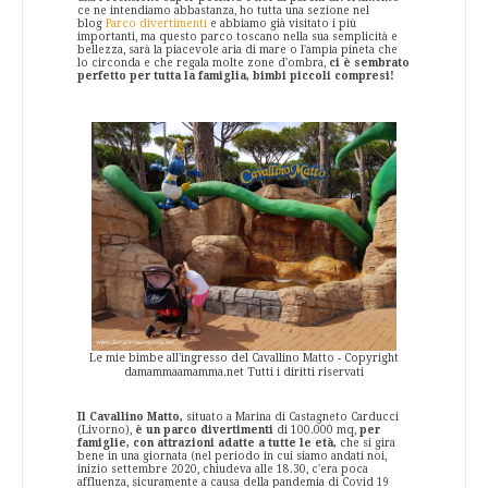
ce ne intendiamo abbastanza, ho tutta una sezione nel
blog
Parco divertimenti
e abbiamo già visitato i più
importanti, ma questo parco toscano nella sua semplicità e
bellezza, sarà la piacevole aria di mare o l'ampia pineta che
lo circonda e che regala molte zone d'ombra,
ci è sembrato
perfetto per tutta la famiglia, bimbi piccoli compresi!
Le mie bimbe all'ingresso del Cavallino Matto - Copyright
damammaamamma.net Tutti i diritti riservati
Il Cavallino Matto,
situato a Marina di Castagneto Carducci
(Livorno),
è un parco divertimenti
di 100.000 mq,
per
famiglie, con attrazioni adatte a tutte le età,
che si gira
bene in una giornata (nel periodo in cui siamo andati noi,
inizio settembre 2020, chiudeva alle 18.30, c'era poca
affluenza, sicuramente a causa della pandemia di Covid 19