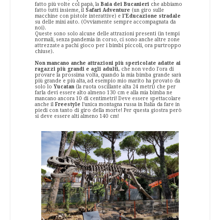
fatto più volte col papà, la
Baia dei Bucanieri
che abbiamo
fatto tutti insieme, il
Safari Adventure
(un giro sulle
macchine con pistole interattive) e
l'Educazione stradale
su delle mini auto. (Ovviamente sempre accompagnata da
noi).
Queste sono solo alcune delle attrazioni presenti (in tempi
normali, senza pandemia in corso, ci sono anche altre zone
attrezzate a pachi gioco per i bimbi piccoli, ora purtroppo
chiuse).
Non mancano anche attrazioni più spericolate adatte ai
ragazzi più grandi e agli adulti,
che non vedo l'ora di
provare la prossima volta, quando la mia bimba grande sarà
più grande e più alta, ad esempio mio marito ha provato da
solo lo
Yucatan
(la ruota oscillante alta 24 metri) che per
farla devi essere alto almeno 130 cm e alla mia bimba ne
mancano ancora 10 di centimetri! Deve essere spettacolare
anche il
Freestyle
l'unica montagna russa in Italia da fare in
piedi con tanto di giro della morte! Per questa giostra però
si deve essere alti almeno 140 cm!