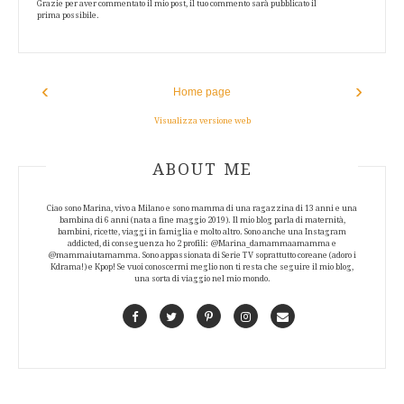
Grazie per aver commentato il mio post, il tuo commento sarà pubblicato il
prima possibile.
‹
›
Home page
Visualizza versione web
ABOUT AUTHOR
ABOUT ME
Ciao sono Marina, vivo a Milano e sono mamma di una ragazzina di 13 anni e una
bambina di 6 anni (nata a fine maggio 2019). Il mio blog parla di maternità,
bambini, ricette, viaggi in famiglia e molto altro. Sono anche una Instagram
addicted, di conseguenza ho 2 profili: @Marina_damammaamamma e
@mammaiutamamma. Sono appassionata di Serie TV soprattutto coreane (adoro i
Kdrama!) e Kpop! Se vuoi conoscermi meglio non ti resta che seguire il mio blog,
una sorta di viaggio nel mio mondo.
Facebook
Twitter
Pinterest
Instagram
Contact