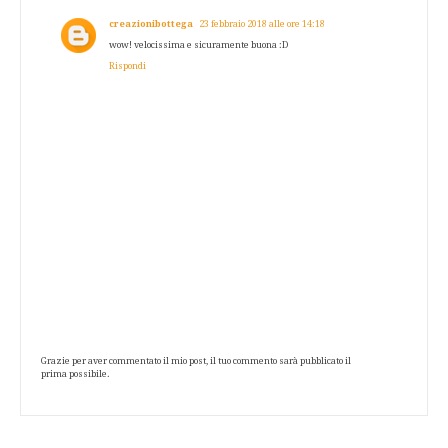
creazionibottega
23 febbraio 2018 alle ore 14:18
wow! velocissima e sicuramente buona :D
Rispondi
Grazie per aver commentato il mio post, il tuo commento sarà pubblicato il
prima possibile.