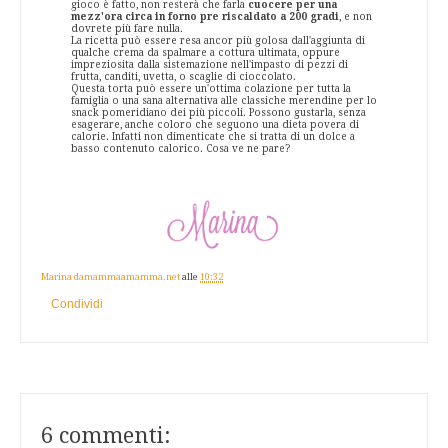
gioco è fatto, non resterà che farla
cuocere per una
mezz'ora circa in forno pre riscaldato a 200 gradi
, e non
dovrete più fare nulla.
La ricetta può essere resa ancor più golosa dall'aggiunta di
qualche crema da spalmare a cottura ultimata, oppure
impreziosita dalla sistemazione nell'impasto di pezzi di
frutta, canditi, uvetta, o scaglie di cioccolato.
Questa torta può essere un'ottima colazione per tutta la
famiglia o una sana alternativa alle classiche merendine per lo
snack pomeridiano dei più piccoli. Possono gustarla, senza
esagerare, anche coloro che seguono una dieta povera di
calorie. Infatti non dimenticate che si tratta di un dolce a
basso contenuto calorico. Cosa ve ne pare?
Marina damammaamamma.net
alle
10:32
Condividi
6 commenti: