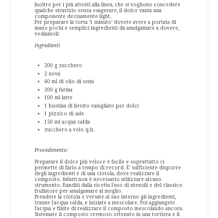
Inoltre per i più attenti alla linea, che si vogliono concedere
qualche stravizio senza esagerare, il dolce vanta una
componente decisamente light.
Per preparare la torta '1 minuto' dovete avere a portata di
mano pochi e semplici ingredienti da amalgamare a dovere,
vediamoli:
Ingredienti
200 g zucchero
2 uova
60 ml di olio di semi
200 g farina
100 ml latte
1 bustina di lievito vanigliato per dolci
1 pizzico di sale
150 ml acqua calda
zucchero a velo q.b.
Procedimento:
Preparare il dolce più veloce è facile e soprattutto ci
permette di farlo a tempo di record. E' sufficiente disporre
degli ingredienti e di una ciotola, dove realizzare il
composto. Infatti non è necessario utilizzare alcuno
strumento. Banditi dalla ricetta l'uso di utensili e del classico
frullatore per amalgamare al meglio.
Prendete la ciotola e versate al suo interno gli ingredienti,
tranne l'acqua calda, e iniziate a mescolare. Poi aggiungete
l'acqua e finite di realizzare il composto mescolando ancora.
Sistemate il composto cremoso ottenuto in una tortiera e il