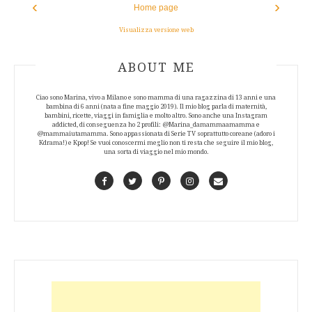
‹
›
Home page
Visualizza versione web
ABOUT AUTHOR
ABOUT ME
Ciao sono Marina, vivo a Milano e sono mamma di una ragazzina di 13 anni e una
bambina di 6 anni (nata a fine maggio 2019). Il mio blog parla di maternità,
bambini, ricette, viaggi in famiglia e molto altro. Sono anche una Instagram
addicted, di conseguenza ho 2 profili: @Marina_damammaamamma e
@mammaiutamamma. Sono appassionata di Serie TV soprattutto coreane (adoro i
Kdrama!) e Kpop! Se vuoi conoscermi meglio non ti resta che seguire il mio blog,
una sorta di viaggio nel mio mondo.
Facebook
Twitter
Pinterest
Instagram
Contact