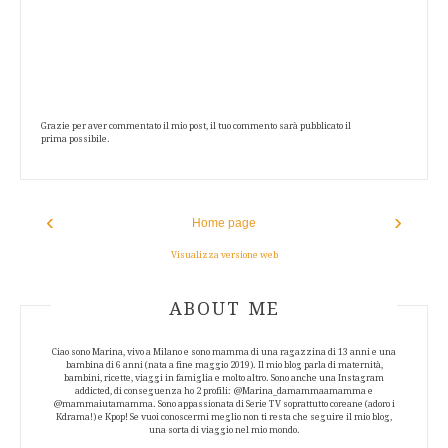
Grazie per aver commentato il mio post, il tuo commento sarà pubblicato il
prima possibile.
‹
›
Home page
Visualizza versione web
ABOUT AUTHOR
ABOUT ME
Ciao sono Marina, vivo a Milano e sono mamma di una ragazzina di 13 anni e una
bambina di 6 anni (nata a fine maggio 2019). Il mio blog parla di maternità,
bambini, ricette, viaggi in famiglia e molto altro. Sono anche una Instagram
addicted, di conseguenza ho 2 profili: @Marina_damammaamamma e
@mammaiutamamma. Sono appassionata di Serie TV soprattutto coreane (adoro i
Kdrama!) e Kpop! Se vuoi conoscermi meglio non ti resta che seguire il mio blog,
una sorta di viaggio nel mio mondo.