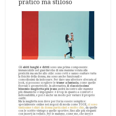
pratico ma stiloso
Gli
abiti lunghi e dritti
sono una prima componente
immancabile nel guardaroba di una mamma votata alla
praticità ma anche allo stile: sono retti e sanno esaltare tutta
la fisicità della donna, ma sono anche funzionali e
comodissimi da indossare. Per dare una ulteriore sferzata al
look, si possono scegliere le
trame a fantasia
, come quelle
floreali o geometriche. In alternativa,
il classicissimo
binomio maglietta più jeans
andrà incontro alle mamme
più dinamiche e impegnate: è il top in quanto a comfort e
indossabilità, e poi è anche un modo per variare il proprio
outfit.
Ma la maglietta non deve per forza essere semplice:
specialmente online nei negozi di moda come YOOX,
ci sono
tantissime t-shirt da donna particolari e molto chic
, da quelle
con le scritte vintage a quelle sportive, fino alle più eleganti
con inserti in velluto. Per le mamme, come me, che invece