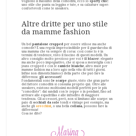
vogliono il massimo della comodità, ecco lo
sporty chic
:
uno stile che punta su leggins e tute, e su calzature super-
confortevoli come le sneakers.
Altre dritte per uno stile
da mamme fashion
Un bel
pantalone cropped
per essere stilose ma anche
comode? È una regola imprescindibile per il guardaroba di
una mamma che va sempre di corsa: così come lo è in
termini di tendenze, visto il fascino di questi modelli. Un
altro consiglio molto prezioso per voi è
il blazer
: elegante
ma anche poco impegnativo, che si sposa a meraviglia con i
jeans cropped e con le
camicie bianche
, altro must per
mamme fashion ma a loro agio nella vita di tutti i giorni.
Infine non dimentichiamoci della parte che può fare la
differenza:
gli accessori!
Fondamentali sono
le scarpe
giuste, visto che gran parte
del fattore comodità si consuma proprio qui. Oltre alle
sneakers, esistono moltissimi modelli perfetti per le più
"comodiste": dai sandali con le zeppe o in pendant, fino ad
arrivare alle espadrillas e alle infradito di maggiore
tendenza. Gli accessori, però, non si limitano alle scarpe: un
paio di
occhiali da sole
tondi e vintage per esempio, ma
anche gli
orecchini
, o una bella
collana,
possono fare la
differenza!
Cosa ne dite?