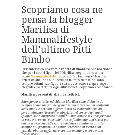
Scopriamo cosa ne
pensa la blogger
Marilisa di
Mammalifestyle
dell'ultimo Pitti
Bimbo
Oggi intervisto una vera
esperta di moda
sia per noi donne
che per i nostri figli... lei è Marilisa, meglio conosciuta
come
Mammalifestyle
!
Conosco "virtualmente" Marilisa
ormai da anni ed i suoi consigli in fatto di fashion sono
sempre ottimi, suo figlio e sua nipote sono sempre super
eleganti e perfetti in ogni situazione! Scopriamo come fanno!
Marilisa presentati alle mie lettrici:
Buongiorno a tutte, mi chiamo Marilisa sono di Bari e da
sempre provo un grande, grandissimo interesse nei confronti
della moda e dei suoi differenti stili ed evoluzioni che ho
personalmente "testato" e sfoggiato nel corso degli anni!
Quando sono diventata mamma il mio amore si è trasformato
in vera e propria "passione". Avevo finalmente una scusa per
darmi a ricerche sulle nuove tendenze e relativi acquisiti
sempre più frequenti...i bambini crescono in fretta e un
guardaroba da aggiornare costantemente per loro è una
"necessità"!