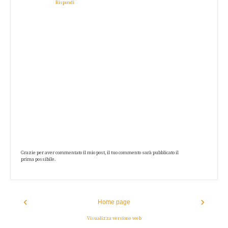
Rispondi
Grazie per aver commentato il mio post, il tuo commento sarà pubblicato il
prima possibile.
‹
›
Home page
Visualizza versione web