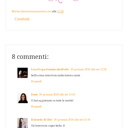
Marina damammaamamma.net
alle
11:50
Condividi
8 commenti:
Lisa Fregosi mumcakefrelis
30 gennaio 2018 alle ore 12:56
bellissima intervista molto interessante
Rispondi
Dani
30 gennaio 2018 alle ore 13:05
Ci hai aggiornato su tutte le novità!
Rispondi
Il mondo di Chri
30 gennaio 2018 alle ore 13:18
Un'intervista super bella :D