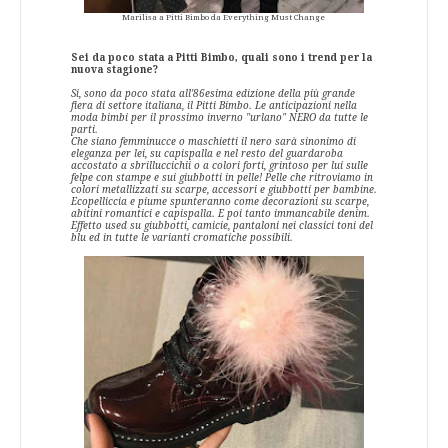
Marilisa a Pitti Bimbo da Everything Must Change
Sei da poco stata a Pitti Bimbo, quali sono i trend per la
nuova stagione?
Si, sono da poco stata all'86esima edizione della più grande
fiera di settore italiana, il Pitti Bimbo. Le anticipazioni nella
moda bimbi per il prossimo inverno "urlano" NERO da tutte le
parti.
Che siano femminucce o maschietti il nero sarà sinonimo di
eleganza per lei, su capispalla e nel resto del guardaroba
accostato a sbrilluccichii o a colori forti, grintoso per lui sulle
felpe con stampe e sui giubbotti in pelle! Pelle che ritroviamo in
colori metallizzati su scarpe, accessori e giubbotti per bambine.
Ecopelliccia e piume spunteranno come decorazioni su scarpe,
abitini romantici e capispalla. E poi tanto immancabile denim.
Effetto used su giubbotti, camicie, pantaloni nei classici toni del
blu ed in tutte le varianti cromatiche possibili.