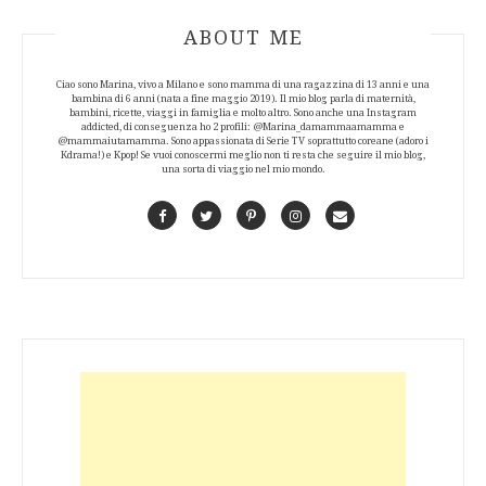
ABOUT AUTHOR
ABOUT ME
Ciao sono Marina, vivo a Milano e sono mamma di una ragazzina di 13 anni e una
bambina di 6 anni (nata a fine maggio 2019). Il mio blog parla di maternità,
bambini, ricette, viaggi in famiglia e molto altro. Sono anche una Instagram
addicted, di conseguenza ho 2 profili: @Marina_damammaamamma e
@mammaiutamamma. Sono appassionata di Serie TV soprattutto coreane (adoro i
Kdrama!) e Kpop! Se vuoi conoscermi meglio non ti resta che seguire il mio blog,
una sorta di viaggio nel mio mondo.
Facebook
Twitter
Pinterest
Instagram
Contact