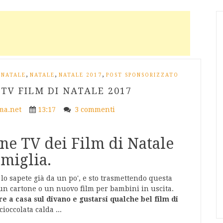
,
,
,
 NATALE
NATALE
NATALE 2017
POST SPONSORIZZATO
V FILM DI NATALE 2017
a.net
13:17
3 commenti
e TV dei Film di Natale
miglia.
 lo sapete già da un po', e sto trasmettendo questa
 un cartone o un nuovo film per bambini in uscita.
re a casa sul divano e gustarsi qualche bel film di
occolata calda ...