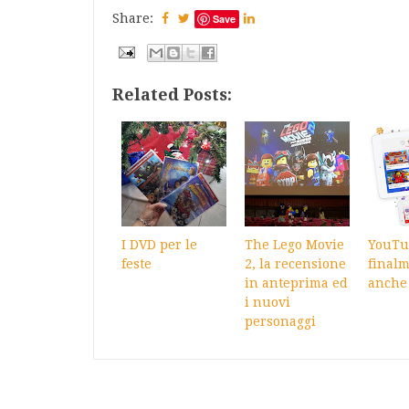
Share:
Save
Related Posts:
I DVD per le
The Lego Movie
YouTu
feste
2, la recensione
final
in anteprima ed
anche 
i nuovi
personaggi