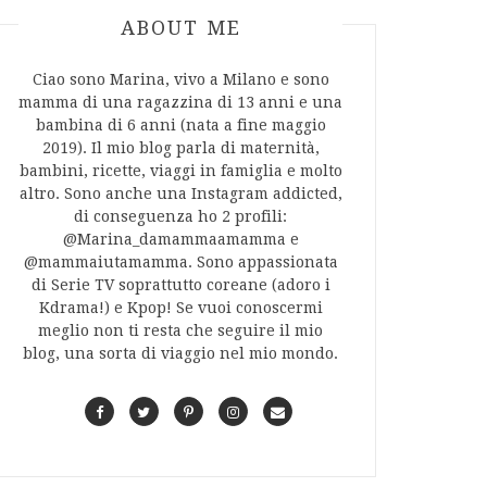
ABOUT AUTHOR
ABOUT ME
Ciao sono Marina, vivo a Milano e sono
mamma di una ragazzina di 13 anni e una
bambina di 6 anni (nata a fine maggio
2019). Il mio blog parla di maternità,
bambini, ricette, viaggi in famiglia e molto
altro. Sono anche una Instagram addicted,
di conseguenza ho 2 profili:
@Marina_damammaamamma e
@mammaiutamamma. Sono appassionata
di Serie TV soprattutto coreane (adoro i
Kdrama!) e Kpop! Se vuoi conoscermi
meglio non ti resta che seguire il mio
blog, una sorta di viaggio nel mio mondo.
F
T
P
I
C
a
w
i
n
o
c
i
n
s
n
e
t
t
t
t