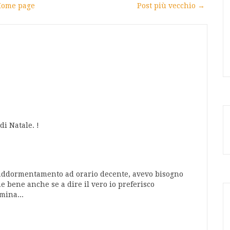
ome page
Post più vecchio →
di Natale. !
di addormentamento ad orario decente, avevo bisogno
he bene anche se a dire il vero io preferisco
mina...