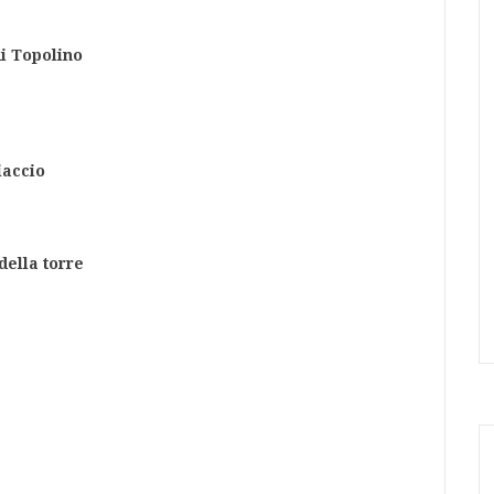
di Topolino
iaccio
della torre