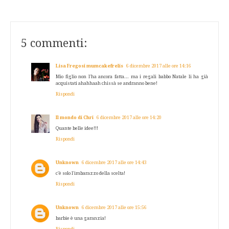
5 commenti:
Lisa Fregosi mumcakefrelis
6 dicembre 2017 alle ore 14:16
Mio figlio non l'ha ancora fatta... ma i regali babbo Natale li ha già
acquistati ahahhaah chissà se andranno bene!
Rispondi
Il mondo di Chri
6 dicembre 2017 alle ore 14:20
Quante belle idee!!!
Rispondi
Unknown
6 dicembre 2017 alle ore 14:43
c'è solo l'imbarazzo della scelta!
Rispondi
Unknown
6 dicembre 2017 alle ore 15:56
barbie è una garanzia!