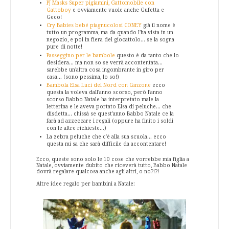
PJ Masks Super pigiamini, Gattomobile con
Gattoboy
e ovviamente vuole anche Gufetta e
Geco!
Cry Babies bebé piagnucolosi CONEY
già il nome è
tutto un programma, ma da quando l'ha vista in un
negozio, e poi in fiera del giocattolo... se la sogna
pure di notte!
Passeggino per le bambole
questo è da tanto che lo
desidera... ma non so se verrà accontentata...
sarebbe un'altra cosa ingombrante in giro per
casa... (sono pessima, lo so!)
Bambola Elsa Luci del Nord con Canzone
ecco
questa la voleva dall'anno scorso, però l'anno
scorso Babbo Natale ha interpretato male la
letterina e le aveva portato Elsa di peluche... che
disdetta... chissà se quest'anno Babbo Natale ce la
farà ad azzeccare i regali (oppure ha finito i soldi
con le altre richieste...)
La zebra peluche che c'è alla sua scuola... ecco
questa mi sa che sarà difficile da accontentare!
Ecco, queste sono solo le 10 cose che vorrebbe mia figlia a
Natale, ovviamente dubito che riceverà tutto, Babbo Natale
dovrà regalare qualcosa anche agli altri, o no?!?!
Altre idee regalo per bambini a Natale: