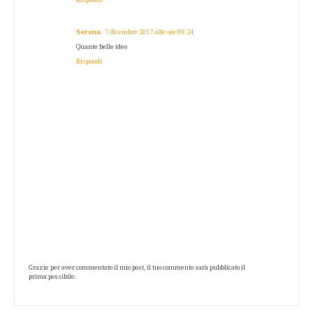
Rispondi
Serena
7 dicembre 2017 alle ore 09:24
Quante belle idee
Rispondi
Grazie per aver commentato il mio post, il tuo commento sarà pubblicato il
prima possibile.