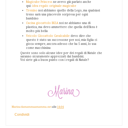
Magicube Princess
ne avevo già parlato anche
qui:
idea regalo originale magicube
Trenino
noi abbiamo quello della Lego, ma qualsiasi
treno sarà una piacevole sorpresa per ogni
bambino
Cucina giocattolo IKEA
noi ne abbiamo una di
plastica, ma devo ammettere che quella dell'Ikea è
molto più bella
Veicolo Giocattolo Cavalcabile
devo dire che
questo è stato un successone per noi, mia figlia ci
gioca sempre, ancora adesso che ha 5 anni, lo usa
come macchinina
Queste sono solo alcune idee per dei regali di Natale che
saranno sicuramente apprezzati dai bambini.
Voi siete già a buon punto con i regali di Natale?
Marina damammaamamma.net
alle
14:04
Condividi