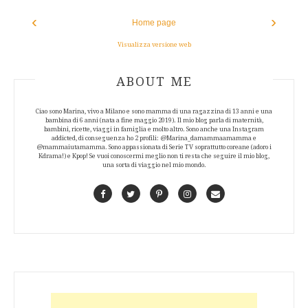
‹
›
Home page
Visualizza versione web
ABOUT AUTHOR
ABOUT ME
Ciao sono Marina, vivo a Milano e sono mamma di una ragazzina di 13 anni e una
bambina di 6 anni (nata a fine maggio 2019). Il mio blog parla di maternità,
bambini, ricette, viaggi in famiglia e molto altro. Sono anche una Instagram
addicted, di conseguenza ho 2 profili: @Marina_damammaamamma e
@mammaiutamamma. Sono appassionata di Serie TV soprattutto coreane (adoro i
Kdrama!) e Kpop! Se vuoi conoscermi meglio non ti resta che seguire il mio blog,
una sorta di viaggio nel mio mondo.
Facebook
Twitter
Pinterest
Instagram
Contact