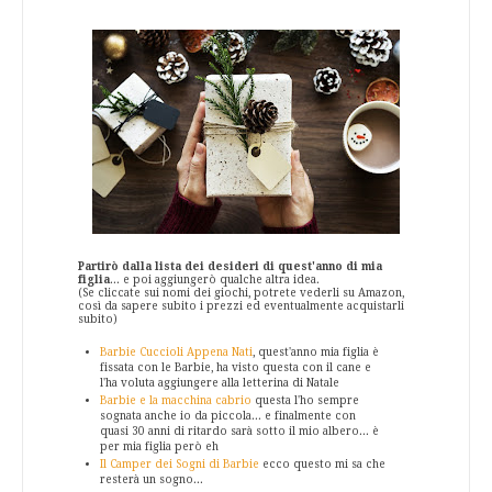
Partirò dalla lista dei desideri di quest'anno di mia
figlia
... e poi aggiungerò qualche altra idea.
(Se cliccate sui nomi dei giochi, potrete vederli su Amazon,
così da sapere subito i prezzi ed eventualmente acquistarli
subito)
Barbie Cuccioli Appena Nati
, quest'anno mia figlia è
fissata con le Barbie, ha visto questa con il cane e
l'ha voluta aggiungere alla letterina di Natale
Barbie e la macchina cabrio
questa l'ho sempre
sognata anche io da piccola... e finalmente con
quasi 30 anni di ritardo sarà sotto il mio albero... è
per mia figlia però eh
Il Camper dei Sogni di Barbie
ecco questo mi sa che
resterà un sogno...