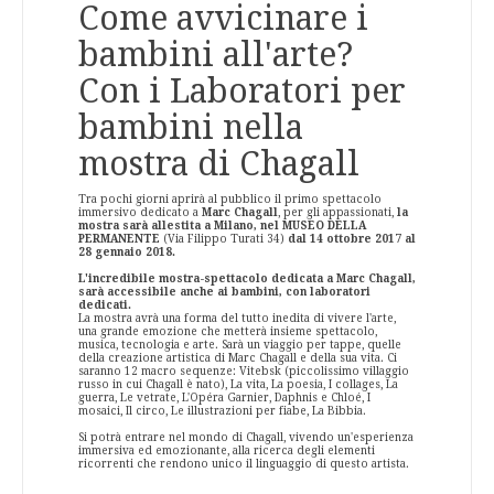
Come avvicinare i
bambini all'arte?
Con i Laboratori per
bambini nella
mostra di Chagall
Tra pochi giorni aprirà al pubblico il primo spettacolo
immersivo dedicato a
Marc Chagall
, per gli appassionati,
la
mostra sarà allestita a Milano, nel MUSEO DELLA
PERMANENTE
(Via Filippo Turati 34)
dal 14 ottobre 2017 al
28 gennaio 2018.
L'incredibile mostra-spettacolo dedicata a Marc Chagall,
sarà accessibile anche ai bambini, con laboratori
dedicati.
La mostra avrà una forma del tutto inedita di vivere l'arte,
una grande emozione che metterà insieme spettacolo,
musica, tecnologia e arte. Sarà un viaggio per tappe, quelle
della creazione artistica di Marc Chagall e della sua vita. Ci
saranno 12 macro sequenze: Vitebsk (piccolissimo villaggio
russo in cui Chagall è nato), La vita, La poesia, I collages, La
guerra, Le vetrate, L'Opéra Garnier, Daphnis e Chloé, I
mosaici, Il circo, Le illustrazioni per fiabe, La Bibbia.
Si potrà entrare nel mondo di Chagall, vivendo un'esperienza
immersiva ed emozionante, alla ricerca degli elementi
ricorrenti che rendono unico il linguaggio di questo artista.