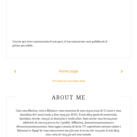
Grazie per aver commentato il mio post, il tuo commento sarà pubblicato il
prima possibile.
‹
›
Home page
Visualizza versione web
ABOUT AUTHOR
ABOUT ME
Ciao sono Marina, vivo a Milano e sono mamma di una ragazzina di 13 anni e una
bambina di 6 anni (nata a fine maggio 2019). Il mio blog parla di maternità,
bambini, ricette, viaggi in famiglia e molto altro. Sono anche una Instagram
addicted, di conseguenza ho 2 profili: @Marina_damammaamamma e
@mammaiutamamma. Sono appassionata di Serie TV soprattutto coreane (adoro i
Kdrama!) e Kpop! Se vuoi conoscermi meglio non ti resta che seguire il mio blog,
una sorta di viaggio nel mio mondo.