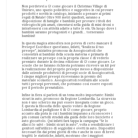
Non perdetevi a G! come giocare il Christmas Village di
Unieuro, uno spazio poliedrico e suggestivo in cui provare
prodotti e novità in catalogo, iniziando a pensare ai primi
regali di Natale! Oltre 900 metri quadrati, saranno a
disposizione di famiglie e bambini per provare i titoli dei
videogiochi più amati, cimentarsi nella guida di mini droni o
intrattenersi con attività adatte a tutte le età. Un luogo dove i
bambini saranno protagonisti e i grandi… torneranno
bambini!
In questa magica atmosfera non poteva di certo mancare il
Presepe! Esordisce quest'anno, infatti, “Realizza il tuo
presepe”, iniziativa promossa da Assogiocattoli che
consentirà ai bambini della scuola materna e primaria di
realizzare un presepe con la propria classe e di vederlo
premiato durante la decima edizione di G! come giocare. Le
scuole che ne faranno richiesta potranno ricevere un kit per
la realizzazione del proprio presepe messo a disposizione
dalle aziende produttrici di presepi socie di Assogiocattoli.
I cinque migliori presepi riceveranno in premio del
materiale scolastico. Assogiocattoli restituirà alle scuole
tutti i presepi pervenuti, che potranno così essere esposti
per il periodo prenatalizio.
Infine in fiera si parlerà di un tema molto importante: Bimbi
sicuri in auto, promosso da Regione Lombardia. La sicurezza
non è uno scherzo ma può essere insegnata come un gioco.
È questa la filosofia dello spazio voluto da Regione
Lombardia al padiglione 4 di G! come giocare, proprio
accanto alla pista in cui i bambini imparano a riconoscere i
più comuni cartelli stradali alla guida delle loro biciclette e
auto giocattolo. Qui infatti farà tappa la campagna “Se lo
allacci lo salvi – bimbi sicuri in auto”, volta a sensibilizzare i
genitori sull'utilizzo di seggiolini e ovetti in auto. Dispositivi
necessari fin dai primi giorni di vita e anche in caso di brevi
tragitti: le statistiche, infatti, mostrano che i maggiori