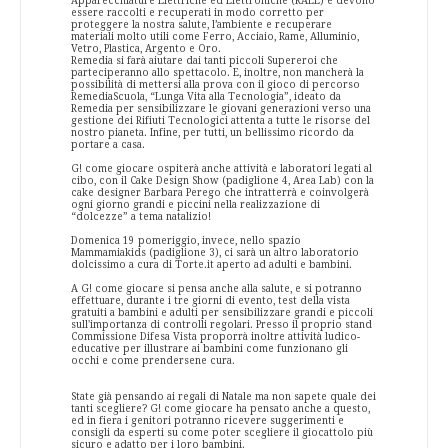
Apparecchiature Elettriche ed Elettroniche (RAEE) e devono
essere raccolti e recuperati in modo corretto per
proteggere la nostra salute, l’ambiente e recuperare
materiali molto utili come Ferro, Acciaio, Rame, Alluminio,
Vetro, Plastica, Argento e Oro.
Remedia si farà aiutare dai tanti piccoli Supereroi che
parteciperanno allo spettacolo. E, inoltre, non mancherà la
possibilità di mettersi alla prova con il gioco di percorso
RemediaScuola, “Lunga Vita alla Tecnologia”, ideato da
Remedia per sensibilizzare le giovani generazioni verso una
gestione dei Rifiuti Tecnologici attenta a tutte le risorse del
nostro pianeta. Infine, per tutti, un bellissimo ricordo da
portare a casa.
G! come giocare ospiterà anche attività e laboratori legati al
cibo, con il Cake Design Show (padiglione 4, Area Lab) con la
cake designer Barbara Perego che intratterrà e coinvolgerà
ogni giorno grandi e piccini nella realizzazione di
“dolcezze” a tema natalizio!
Domenica 19 pomeriggio, invece, nello spazio
Mammamiakids (padiglione 3), ci sarà un altro laboratorio
dolcissimo a cura di Torte.it aperto ad adulti e bambini.
A G! come giocare si pensa anche alla salute, e si potranno
effettuare, durante i tre giorni di evento, test della vista
gratuiti a bambini e adulti per sensibilizzare grandi e piccoli
sull'importanza di controlli regolari. Presso il proprio stand
Commissione Difesa Vista proporrà inoltre attività ludico-
educative per illustrare ai bambini come funzionano gli
occhi e come prendersene cura.
State già pensando ai regali di Natale ma non sapete quale dei
tanti scegliere? G! come giocare ha pensato anche a questo,
ed in fiera i genitori potranno ricevere suggerimenti e
consigli da esperti su come poter scegliere il giocattolo più
sicuro e adatto per i loro bambini.