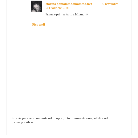
Marina damammaamamma.net
20 novembre
2017 alle ore 23:05
Prima o poi...se torni a Milano :-)
Rispondi
Grazie per aver commentato il mio post, il tuo commento sarà pubblicato il
prima possibile.