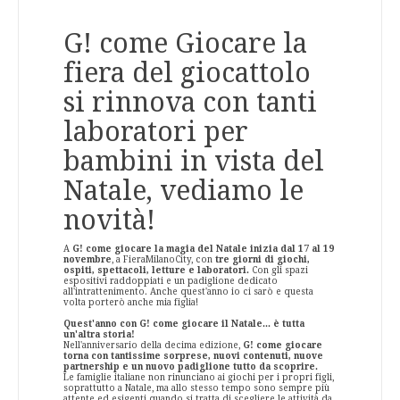
G! come Giocare la
fiera del giocattolo
si rinnova con tanti
laboratori per
bambini in vista del
Natale, vediamo le
novità!
A
G! come giocare la magia del Natale inizia dal 17 al 19
novembre
, a FieraMilanoCity, con
tre giorni di giochi,
ospiti, spettacoli, letture e laboratori.
Con gli spazi
espositivi raddoppiati e un padiglione dedicato
all'intrattenimento. Anche quest'anno io ci sarò e questa
volta porterò anche mia figlia!
Quest'anno con G! come giocare il Natale... è tutta
un'altra storia!
Nell'anniversario della decima edizione,
G! come giocare
torna con tantissime sorprese, nuovi contenuti, nuove
partnership e un nuovo padiglione tutto da scoprire.
Le famiglie italiane non rinunciano ai giochi per i propri figli,
soprattutto a Natale, ma allo stesso tempo sono sempre più
attente ed esigenti quando si tratta di scegliere le attività da