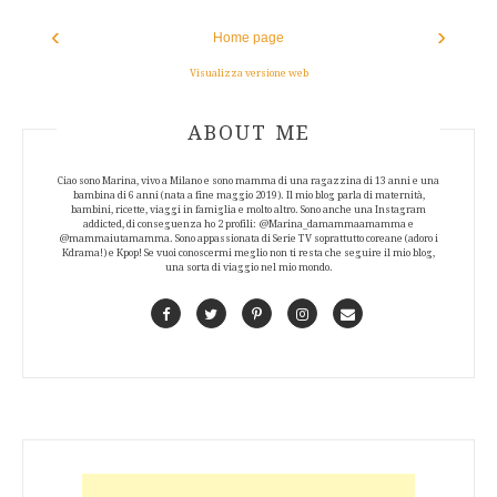
‹
›
Home page
Visualizza versione web
ABOUT AUTHOR
ABOUT ME
Ciao sono Marina, vivo a Milano e sono mamma di una ragazzina di 13 anni e una
bambina di 6 anni (nata a fine maggio 2019). Il mio blog parla di maternità,
bambini, ricette, viaggi in famiglia e molto altro. Sono anche una Instagram
addicted, di conseguenza ho 2 profili: @Marina_damammaamamma e
@mammaiutamamma. Sono appassionata di Serie TV soprattutto coreane (adoro i
Kdrama!) e Kpop! Se vuoi conoscermi meglio non ti resta che seguire il mio blog,
una sorta di viaggio nel mio mondo.
Facebook
Twitter
Pinterest
Instagram
Contact