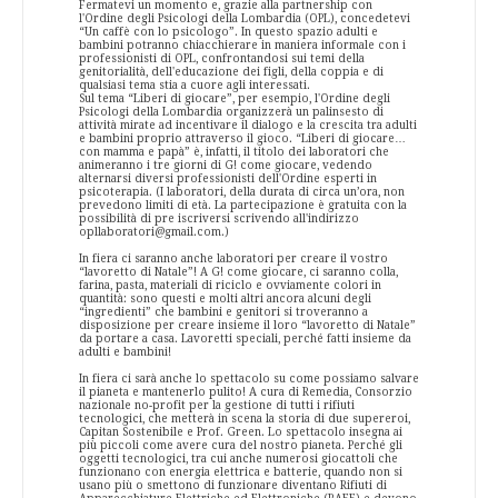
Fermatevi un momento e, grazie alla partnership con
l'Ordine degli Psicologi della Lombardia (OPL), concedetevi
“Un caffè con lo psicologo”. In questo spazio adulti e
bambini potranno chiacchierare in maniera informale con i
professionisti di OPL, confrontandosi sui temi della
genitorialità, dell'educazione dei figli, della coppia e di
qualsiasi tema stia a cuore agli interessati.
Sul tema “Liberi di giocare”, per esempio, l'Ordine degli
Psicologi della Lombardia organizzerà un palinsesto di
attività mirate ad incentivare il dialogo e la crescita tra adulti
e bambini proprio attraverso il gioco. “Liberi di giocare…
con mamma e papà” è, infatti, il titolo dei laboratori che
animeranno i tre giorni di G! come giocare, vedendo
alternarsi diversi professionisti dell'Ordine esperti in
psicoterapia. (I laboratori, della durata di circa un’ora, non
prevedono limiti di età. La partecipazione è gratuita con la
possibilità di pre iscriversi scrivendo all'indirizzo
opllaboratori@gmail.com.)
In fiera ci saranno anche laboratori per creare il vostro
“lavoretto di Natale”! A G! come giocare, ci saranno colla,
farina, pasta, materiali di riciclo e ovviamente colori in
quantità: sono questi e molti altri ancora alcuni degli
“ingredienti” che bambini e genitori si troveranno a
disposizione per creare insieme il loro “lavoretto di Natale”
da portare a casa. Lavoretti speciali, perché fatti insieme da
adulti e bambini!
In fiera ci sarà anche lo spettacolo su come possiamo salvare
il pianeta e mantenerlo pulito! A cura di Remedia, Consorzio
nazionale no-profit per la gestione di tutti i rifiuti
tecnologici, che metterà in scena la storia di due supereroi,
Capitan Sostenibile e Prof. Green. Lo spettacolo insegna ai
più piccoli come avere cura del nostro pianeta. Perché gli
oggetti tecnologici, tra cui anche numerosi giocattoli che
funzionano con energia elettrica e batterie, quando non si
usano più o smettono di funzionare diventano Rifiuti di