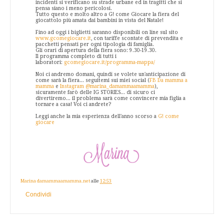
incidenti si verificano su strade urbane ed in tragitti che si
pensa siano i meno pericolosi.
Tutto questo e molto altro a G! come Giocare la fiera del
giocattolo più amata dai bambini in vista del Natale!
Fino ad oggi i biglietti saranno disponibili on line sul sito
www.gcomegiocare.it
, con tariffe scontate di prevendita e
pacchetti pensati per ogni tipologia di famiglia.
Gli orari di apertura della fiera sono: 9.30-19.30.
Il programma completo di tutti i
laboratori:
gcomegiocare.it/programma-mappa/
Noi ci andremo domani, quindi se volete un'anticipazione di
come sarà la fiera... seguitemi sui miei social (
FB Da mamma a
mamma
e
Instagram @marina_damammaamamma
),
sicuramente farò delle IG STORIES... di sicuro ci
divertiremo... il problema sarà come convincere mia figlia a
tornare a casa! Voi ci andrete?
Leggi anche la mia esperienza dell'anno scorso a
G! come
giocare
Marina damammaamamma.net
alle
12:53
Condividi