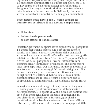
l'appuntamento promosso da Assogiocattoli per diffondere
la conoscenza dei prodotti e la cultura del gioco, dal 17 al
19 novembre oltre ai grandi classici che renderanno il
Padiglione 3 un magico mondo di divertimento assieme a
tutte le aziende del settore, nel Padiglione 4, ci saranno
attività, laboratori e incontri per le famiglie con bambini.
Ecco alcune delle novità che G! come giocare ha
pensato per celebrare il suo decimo compleanno:
Il trenino,
la luccicante promenade
il Post Office di Babbo Natale.
I visitatori potranno scoprire l'area espositiva del padiglione
4 a bordo del trenino magico che percorrerà tutto lo
spazio, con fermate in corrispondenza delle principali
attrazioni e soste a prova di selfie nelle quattro scenografie
natalizie create ad hoc: Area Polare, Area Toys, Area Fantasy
e Area Food. Nel padiglione 3, invece, l'atmosfera sarà
dominata dalla “scintillante” promenade, che attraverserà
tutta l'area espositiva. Qui sfileranno, durante le giornate di
evento, mascotte e personaggi del mondo dei giocattoli e
dei cartoni animati, per condurre tutti fino al cuore del
padiglione: il Post Office di Babbo Natale dove i bimbi
potranno imbucare la loro letterina e aspettare che la
propria lista di desideri arrivi… direttamente al Polo Nord!
Immaginate uno spazio magico in cui, durante i tre giorni di
G! come giocare, si alterneranno artisti della fantasia e
dell'impossibile. È lo spazio di Albus, della associazione Rise
up e della compagnia Eclips (allestito al padiglione 4),
popolato da acrobati aerei e terrestri, giocolieri e
burattinai. Adulti e bambini resteranno con il naso all'insù!
Laboratori, caffè e molto altro ancora in compagnia di OPL