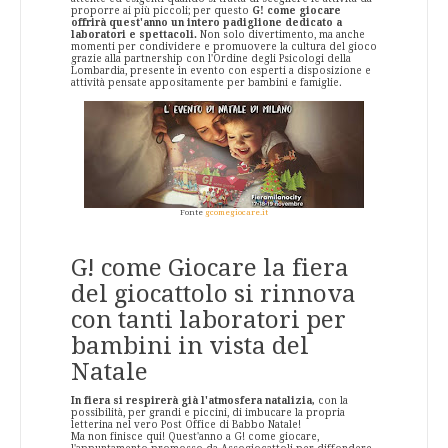
proporre ai più piccoli; per questo
G! come giocare
offrirà quest'anno un intero padiglione dedicato a
laboratori e spettacoli.
Non solo divertimento, ma anche
momenti per condividere e promuovere la cultura del gioco
grazie alla partnership con l'Ordine degli Psicologi della
Lombardia, presente in evento con esperti a disposizione e
attività pensate appositamente per bambini e famiglie.
Fonte
gcomegiocare.it
G! come Giocare la fiera
del giocattolo si rinnova
con tanti laboratori per
bambini in vista del
Natale
In fiera si respirerà già l'atmosfera natalizia,
con la
possibilità, per grandi e piccini, di imbucare la propria
letterina nel vero Post Office di Babbo Natale!
Ma non finisce qui! Quest'anno a G! come giocare,