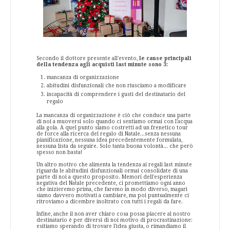
Secondo il dottore presente all'evento,
le cause principali
della tendenza agli acquisti last minute sono 3:
mancanza di organizzazione
abitudini disfunzionali che non riusciamo a modificare
incapacità di comprendere i gusti del destinatario del
regalo
La mancanza di organizzazione è ciò che conduce una parte
di noi a muoversi solo quando ci sentiamo ormai con l'acqua
alla gola. A quel punto siamo costretti ad un frenetico tour
de force alla ricerca del regalo di Natale...senza nessuna
pianificazione, nessuna idea precedentemente formulata,
nessuna lista da seguire. Solo tanta buona volontà... che però
spesso non basta!
Un altro motivo che alimenta la tendenza ai regali last minute
riguarda le abitudini disfunzionali ormai consolidate di una
parte di noi a questo proposito. Memori dell'esperienza
negativa del Natale precedente, ci promettiamo ogni anno
che inizieremo prima, che faremo in modo diverso, magari
siamo davvero motivati a cambiare, ma poi puntualmente ci
ritroviamo a dicembre inoltrato con tutti i regali da fare.
Infine, anche il non aver chiaro cosa possa piacere al nostro
destinatario è per diversi di noi motivo di procrastinazione:
esitiamo sperando di trovare l'idea giusta, o rimandiamo il