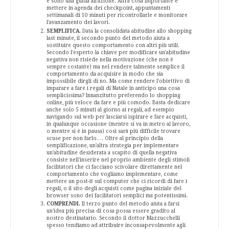
e sono una guida all'azione. Altra cosa importante è
mettere in agenda dei checkpoint, appuntamenti
settimanali di 10 minuti per ricontrollarle e monitorare
l'avanzamento dei lavori.
SEMPLIFICA.
Data la consolidata abitudine allo shopping
last minute, il secondo punto del metodo aiuta a
sostituire questo comportamento con altri più utili.
Secondo l'esperto la chiave per modificare un'abitudine
negativa non risiede nella motivazione (che non è
sempre costante) ma nel rendere talmente semplice il
comportamento da acquisire in modo che sia
impossibile dirgli di no. Ma come rendere l'obiettivo di
imparare a fare i regali di Natale in anticipo una cosa
semplicissima? Innanzitutto preferendo lo shopping
online, più veloce da fare e più comodo. Basta dedicare
anche solo 5 minuti al giorno ai regali, ad esempio
navigando sul web per lasciarsi ispirare e fare acquisti,
in qualunque occasione (mentre si va in metro al lavoro,
o mentre si è in pausa) così sarà più difficile trovare
scuse per non farlo…. Oltre al principio della
semplificazione, un'altra strategia per implementare
un'abitudine desiderata a scapito di quella negativa
consiste nell'inserire nel proprio ambiente degli stimoli
facilitatori che ci facciano scivolare direttamente nel
comportamento che vogliamo implementare, come
mettere un post-it sul computer che ci ricordi di fare i
regali, o il sito degli acquisti come pagina iniziale del
browser sono dei facilitatori semplici ma potentissimi.
COMPRENDI.
Il terzo punto del metodo aiuta a farsi
un'idea più precisa di cosa possa essere gradito al
nostro destinatario. Secondo il dottor Mazzucchelli
spesso tendiamo ad attribuire inconsapevolmente agli