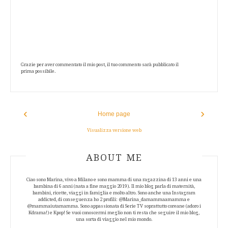
Grazie per aver commentato il mio post, il tuo commento sarà pubblicato il
prima possibile.
‹
›
Home page
Visualizza versione web
ABOUT AUTHOR
ABOUT ME
Ciao sono Marina, vivo a Milano e sono mamma di una ragazzina di 13 anni e una
bambina di 6 anni (nata a fine maggio 2019). Il mio blog parla di maternità,
bambini, ricette, viaggi in famiglia e molto altro. Sono anche una Instagram
addicted, di conseguenza ho 2 profili: @Marina_damammaamamma e
@mammaiutamamma. Sono appassionata di Serie TV soprattutto coreane (adoro i
Kdrama!) e Kpop! Se vuoi conoscermi meglio non ti resta che seguire il mio blog,
una sorta di viaggio nel mio mondo.