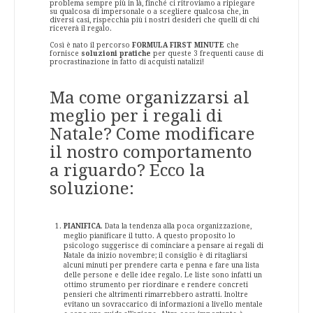
problema sempre più in là, finché ci ritroviamo a ripiegare
su qualcosa di impersonale o a scegliere qualcosa che, in
diversi casi, rispecchia più i nostri desideri che quelli di chi
riceverà il regalo.
Così è nato il percorso
FORMULA FIRST MINUTE
che
fornisce
soluzioni pratiche
per queste 3 frequenti cause di
procrastinazione in fatto di acquisti natalizi!
Ma come organizzarsi al
meglio per i regali di
Natale? Come modificare
il nostro comportamento
a riguardo? Ecco la
soluzione:
PIANIFICA
. Data la tendenza alla poca organizzazione,
meglio pianificare il tutto. A questo proposito lo
psicologo suggerisce di cominciare a pensare ai regali di
Natale da inizio novembre; il consiglio è di ritagliarsi
alcuni minuti per prendere carta e penna e fare una lista
delle persone e delle idee regalo. Le liste sono infatti un
ottimo strumento per riordinare e rendere concreti
pensieri che altrimenti rimarrebbero astratti. Inoltre
evitano un sovraccarico di informazioni a livello mentale