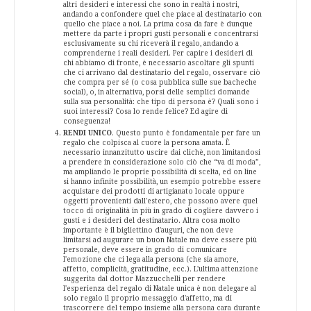
altri desideri e interessi che sono in realtà i nostri,
andando a confondere quel che piace al destinatario con
quello che piace a noi. La prima cosa da fare è dunque
mettere da parte i propri gusti personali e concentrarsi
esclusivamente su chi riceverà il regalo, andando a
comprenderne i reali desideri. Per capire i desideri di
chi abbiamo di fronte, è necessario ascoltare gli spunti
che ci arrivano dal destinatario del regalo, osservare ciò
che compra per sé (o cosa pubblica sulle sue bacheche
social), o, in alternativa, porsi delle semplici domande
sulla sua personalità: che tipo di persona è? Quali sono i
suoi interessi? Cosa lo rende felice? Ed agire di
conseguenza!
RENDI UNICO
. Questo punto è fondamentale per fare un
regalo che colpisca al cuore la persona amata. È
necessario innanzitutto uscire dai clichè, non limitandosi
a prendere in considerazione solo ciò che “va di moda”,
ma ampliando le proprie possibilità di scelta, ed on line
si hanno infinite possibilità, un esempio potrebbe essere
acquistare dei prodotti di artigianato locale oppure
oggetti provenienti dall'estero, che possono avere quel
tocco di originalità in più in grado di cogliere davvero i
gusti e i desideri del destinatario. Altra cosa molto
importante è il bigliettino d'auguri, che non deve
limitarsi ad augurare un buon Natale ma deve essere più
personale, deve essere in grado di comunicare
l'emozione che ci lega alla persona (che sia amore,
affetto, complicità, gratitudine, ecc.). L'ultima attenzione
suggerita dal dottor Mazzucchelli per rendere
l'esperienza del regalo di Natale unica è non delegare al
solo regalo il proprio messaggio d'affetto, ma di
trascorrere del tempo insieme alla persona cara durante