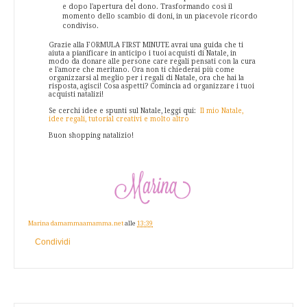
e dopo l'apertura del dono. Trasformando così il
momento dello scambio di doni, in un piacevole ricordo
condiviso.
Grazie alla FORMULA FIRST MINUTE avrai una guida che ti
aiuta a pianificare in anticipo i tuoi acquisti di Natale, in
modo da donare alle persone care regali pensati con la cura
e l'amore che meritano. Ora non ti chiederai più come
organizzarsi al meglio per i regali di Natale, ora che hai la
risposta, agisci! Cosa aspetti? Comincia ad organizzare i tuoi
acquisti natalizi!
Se cerchi idee e spunti sul Natale, leggi qui:
Il mio Natale,
idee regali, tutorial creativi e molto altro
Buon shopping natalizio!
Marina damammaamamma.net
alle
13:39
Condividi