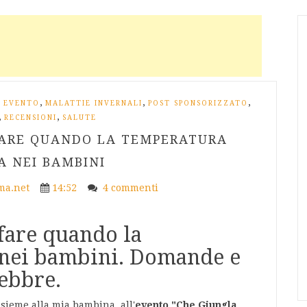
,
,
,
,
EVENTO
MALATTIE INVERNALI
POST SPONSORIZZATO
,
,
RECENSIONI
SALUTE
 FARE QUANDO LA TEMPERATURA
 NEI BAMBINI
a.net
14:52
4 commenti
 fare quando la
nei bambini. Domande e
febbre.
nsieme alla mia bambina, all'
evento "Che Giungla