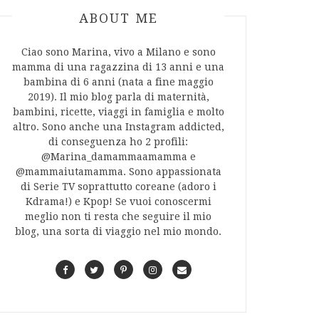
ABOUT AUTHOR
ABOUT ME
Ciao sono Marina, vivo a Milano e sono
mamma di una ragazzina di 13 anni e una
bambina di 6 anni (nata a fine maggio
2019). Il mio blog parla di maternità,
bambini, ricette, viaggi in famiglia e molto
altro. Sono anche una Instagram addicted,
di conseguenza ho 2 profili:
@Marina_damammaamamma e
@mammaiutamamma. Sono appassionata
di Serie TV soprattutto coreane (adoro i
Kdrama!) e Kpop! Se vuoi conoscermi
meglio non ti resta che seguire il mio
blog, una sorta di viaggio nel mio mondo.
F
T
P
I
C
a
w
i
n
o
c
i
n
s
n
e
t
t
t
t