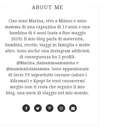
ABOUT AUTHOR
ABOUT ME
Ciao sono Marina, vivo a Milano e sono
mamma di una ragazzina di 13 anni e una
bambina di 6 anni (nata a fine maggio
2019). Il mio blog parla di maternità,
bambini, ricette, viaggi in famiglia e molto
altro. Sono anche una Instagram addicted,
di conseguenza ho 2 profili:
@Marina_damammaamamma e
@mammaiutamamma. Sono appassionata
di Serie TV soprattutto coreane (adoro i
Kdrama!) e Kpop! Se vuoi conoscermi
meglio non ti resta che seguire il mio
blog, una sorta di viaggio nel mio mondo.
F
T
P
I
C
a
w
i
n
o
c
i
n
s
n
e
t
t
t
t