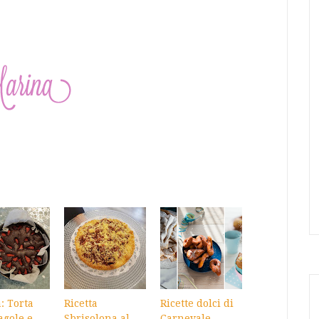
a: Torta
Ricetta
Ricette dolci di
ragole e
Sbrisolona al
Carnevale