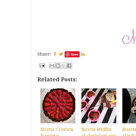
Share:
Save
Related Posts:
Ricetta Crostata
Ricetta Muffin
Ricett
fragole e
al cioccolato con
alle f