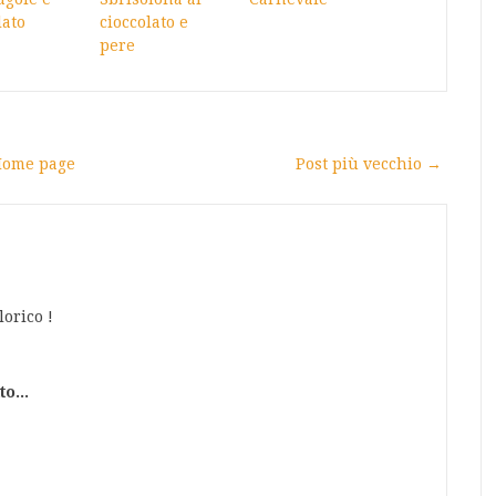
lato
cioccolato e
pere
ome page
Post più vecchio →
orico !
o...